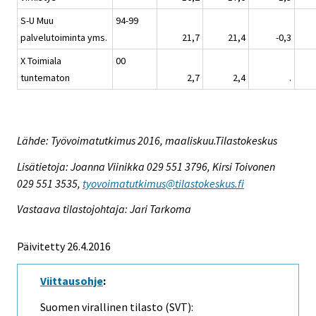
S-U Muu
94-99
palvelutoiminta yms.
21,7
21,4
-0,3
X Toimiala
00
tuntematon
2,7
2,4
.
Lähde: Työvoimatutkimus 2016, maaliskuu.Tilastokeskus
Lisätietoja: Joanna Viinikka 029 551 3796, Kirsi Toivonen
029 551 3535,
tyovoimatutkimus@tilastokeskus.fi
Vastaava tilastojohtaja: Jari Tarkoma
Päivitetty 26.4.2016
Viittausohje
:
Suomen virallinen tilasto (SVT):