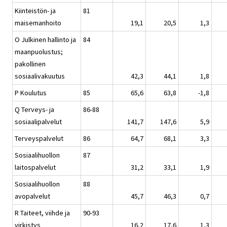
Kiinteistön- ja
81
maisemanhoito
19,1
20,5
1,3
O Julkinen hallinto ja
84
maanpuolustus;
pakollinen
sosiaalivakuutus
42,3
44,1
1,8
P Koulutus
85
65,6
63,8
-1,8
Q Terveys- ja
86-88
sosiaalipalvelut
141,7
147,6
5,9
Terveyspalvelut
86
64,7
68,1
3,3
Sosiaalihuollon
87
laitospalvelut
31,2
33,1
1,9
Sosiaalihuollon
88
avopalvelut
45,7
46,3
0,7
R Taiteet, viihde ja
90-93
virkistys
16,2
17,6
1,3