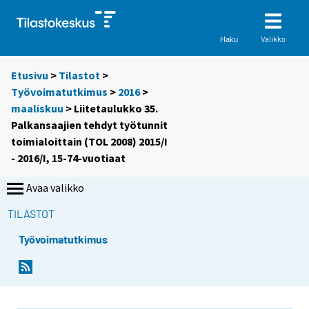
Valikko
Haku
Etusivu
>
Tilastot
>
Työvoimatutkimus
>
2016
>
maaliskuu
> Liitetaulukko 35.
Palkansaajien tehdyt työtunnit
toimialoittain (TOL 2008) 2015/I
- 2016/I, 15-74-vuotiaat
Avaa valikko
TILASTOT
Työvoimatutkimus