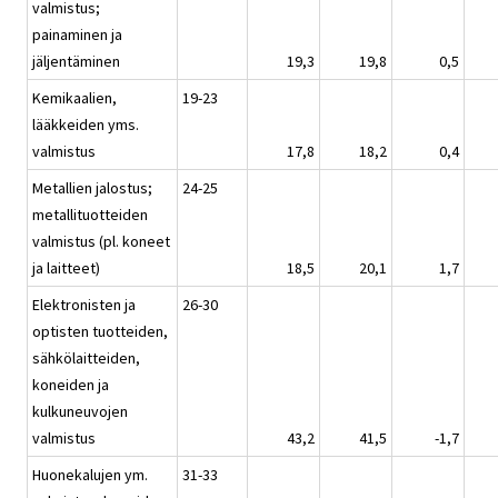
valmistus;
painaminen ja
jäljentäminen
19,3
19,8
0,5
Kemikaalien,
19-23
lääkkeiden yms.
valmistus
17,8
18,2
0,4
Metallien jalostus;
24-25
metallituotteiden
valmistus (pl. koneet
ja laitteet)
18,5
20,1
1,7
Elektronisten ja
26-30
optisten tuotteiden,
sähkölaitteiden,
koneiden ja
kulkuneuvojen
valmistus
43,2
41,5
-1,7
Huonekalujen ym.
31-33