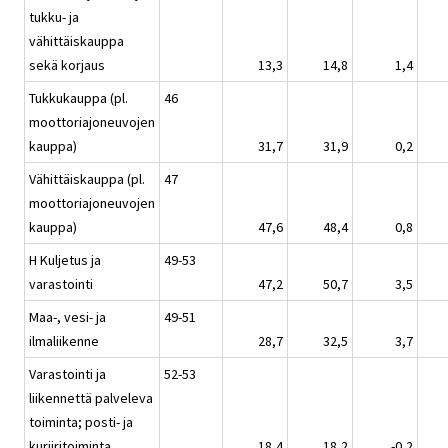
tukku- ja
vähittäiskauppa
sekä korjaus
13,3
14,8
1,4
Tukkukauppa (pl.
46
moottoriajoneuvojen
kauppa)
31,7
31,9
0,2
Vähittäiskauppa (pl.
47
moottoriajoneuvojen
kauppa)
47,6
48,4
0,8
H Kuljetus ja
49-53
varastointi
47,2
50,7
3,5
Maa-, vesi- ja
49-51
ilmaliikenne
28,7
32,5
3,7
Varastointi ja
52-53
liikennettä palveleva
toiminta; posti- ja
kuriiritoiminta
18,4
18,2
-0,2