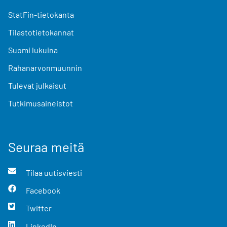
StatFin-tietokanta
Tilastotietokannat
Suomi lukuina
Rahanarvonmuunnin
Tulevat julkaisut
Tutkimusaineistot
Seuraa meitä
Tilaa uutisviesti
Facebook
Twitter
LinkedIn