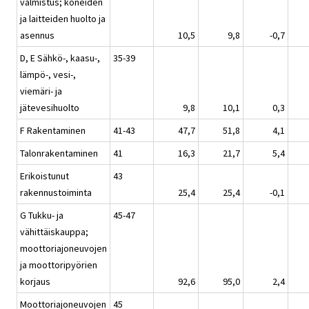
valmistus; koneiden
ja laitteiden huolto ja
asennus
10,5
9,8
-0,7
D, E Sähkö-, kaasu-,
35-39
lämpö-, vesi-,
viemäri- ja
jätevesihuolto
9,8
10,1
0,3
F Rakentaminen
41-43
47,7
51,8
4,1
Talonrakentaminen
41
16,3
21,7
5,4
Erikoistunut
43
rakennustoiminta
25,4
25,4
-0,1
G Tukku- ja
45-47
vähittäiskauppa;
moottoriajoneuvojen
ja moottoripyörien
korjaus
92,6
95,0
2,4
Moottoriajoneuvojen
45