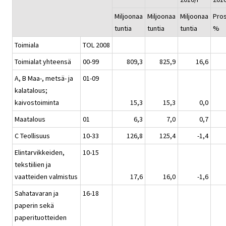
Miljoonaa
Miljoonaa
Miljoonaa
Pros
tuntia
tuntia
tuntia
%
Toimiala
TOL 2008
Toimialat yhteensä
00-99
809,3
825,9
16,6
A, B Maa-, metsä- ja
01-09
kalatalous;
kaivostoiminta
15,3
15,3
0,0
Maatalous
01
6,3
7,0
0,7
C Teollisuus
10-33
126,8
125,4
-1,4
Elintarvikkeiden,
10-15
tekstiilien ja
vaatteiden valmistus
17,6
16,0
-1,6
Sahatavaran ja
16-18
paperin sekä
paperituotteiden