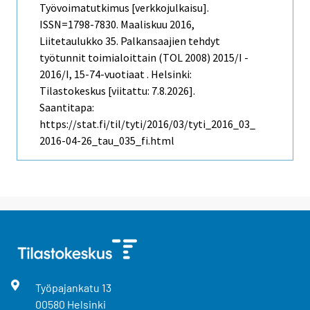
Työvoimatutkimus [verkkojulkaisu].
ISSN=1798-7830.
Maaliskuu
2016,
Liitetaulukko 35. Palkansaajien tehdyt
työtunnit toimialoittain (TOL 2008) 2015/I -
2016/I, 15-74-vuotiaat . Helsinki:
Tilastokeskus [viitattu: 7.8.2026].
Saantitapa:
https://stat.fi/til/tyti/2016/03/tyti_2016_03_
2016-04-26_tau_035_fi.html
Työpajankatu
13
00580
Helsinki