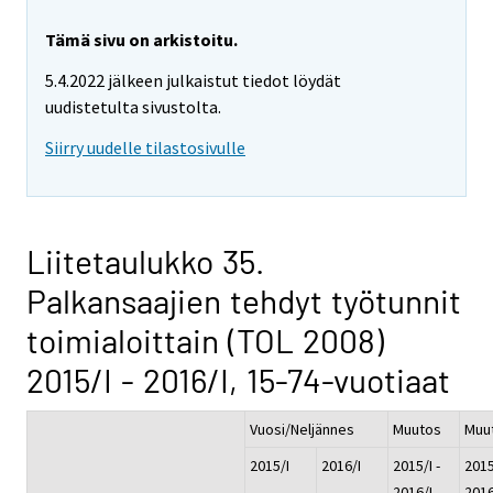
Tämä sivu on arkistoitu.
5.4.2022 jälkeen julkaistut tiedot löydät
uudistetulta sivustolta.
Siirry uudelle tilastosivulle
Liitetaulukko 35.
Palkansaajien tehdyt työtunnit
toimialoittain (TOL 2008)
2015/I - 2016/I, 15-74-vuotiaat
Vuosi/Neljännes
Muutos
Muu
2015/I
2016/I
2015/I -
2015
2016/I
2016