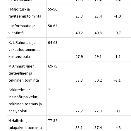
I Majoitus- ja
55-56
ravitsemistoiminta
25,3
23,4
-1,9
J Informaatio ja
58-63
viestintä
40,2
40,8
0,7
K, L Rahoitus- ja
64-68
vakuutustoiminta;
kiinteistöala
27,9
29,1
1,1
M Ammatillinen,
69-75
tieteellinen ja
tekninen toiminta
53,3
50,2
-3,1
Arkkitehti- ja
71
insinööripalvelut;
tekninen testaus ja
analysointi
22,2
22,3
0,1
N Hallinto- ja
77-82
tukipalvelutoiminta
33,1
37,4
4,3