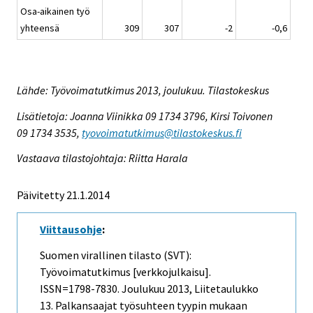
Osa-aikainen työ
yhteensä
309
307
-2
-0,6
Lähde: Työvoimatutkimus 2013, joulukuu. Tilastokeskus
Lisätietoja: Joanna Viinikka 09 1734 3796, Kirsi Toivonen
09 1734 3535,
tyovoimatutkimus@tilastokeskus.fi
Vastaava tilastojohtaja: Riitta Harala
Päivitetty 21.1.2014
Viittausohje
:
Suomen virallinen tilasto (SVT):
Työvoimatutkimus [verkkojulkaisu].
ISSN=1798-7830.
Joulukuu
2013, Liitetaulukko
13. Palkansaajat työsuhteen tyypin mukaan