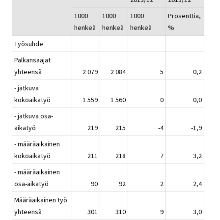
1000
1000
1000
Prosenttia,
henkeä
henkeä
henkeä
%
Työsuhde
Palkansaajat
yhteensä
2 079
2 084
5
0,2
- jatkuva
kokoaikatyö
1 559
1 560
0
0,0
- jatkuva osa-
aikatyö
219
215
-4
-1,9
- määräaikainen
kokoaikatyö
211
218
7
3,2
- määräaikainen
osa-aikatyö
90
92
2
2,4
Määräaikainen työ
yhteensä
301
310
9
3,0