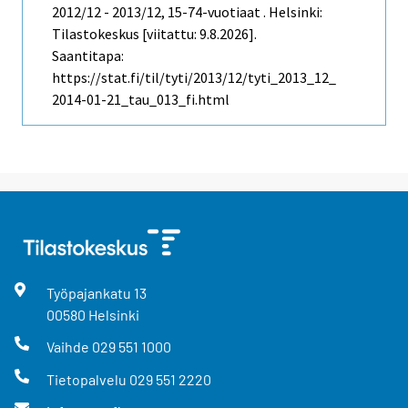
2012/12 - 2013/12, 15-74-vuotiaat . Helsinki:
Tilastokeskus [viitattu: 9.8.2026].
Saantitapa:
https://stat.fi/til/tyti/2013/12/tyti_2013_12_
2014-01-21_tau_013_fi.html
Työpajankatu
13
00580
Helsinki
Vaihde
029 551 1000
Tietopalvelu
029 551 2220