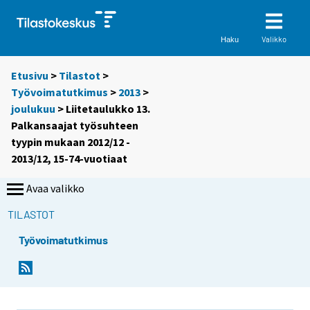
Valikko
Haku
Etusivu
>
Tilastot
>
Työvoimatutkimus
>
2013
>
joulukuu
> Liitetaulukko 13.
Palkansaajat työsuhteen
tyypin mukaan 2012/12 -
2013/12, 15-74-vuotiaat
Avaa valikko
TILASTOT
Työvoimatutkimus