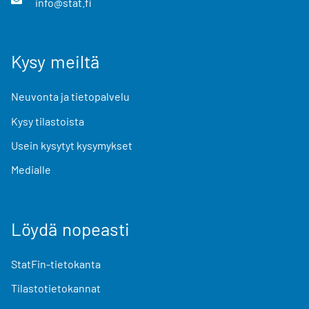
info@stat.fi
Kysy meiltä
Neuvonta ja tietopalvelu
Kysy tilastoista
Usein kysytyt kysymykset
Medialle
Löydä nopeasti
StatFin-tietokanta
Tilastotietokannat