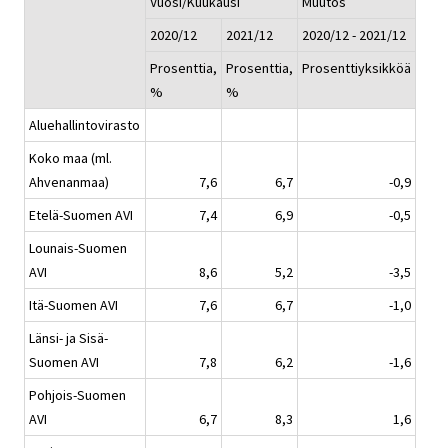
Vuosi/Kuukausi
Muutos
2020/12
2021/12
2020/12 - 2021/12
Prosenttia,
Prosenttia,
Prosenttiyksikköä
%
%
Aluehallintovirasto
Koko maa (ml.
Ahvenanmaa)
7,6
6,7
-0,9
Etelä-Suomen AVI
7,4
6,9
-0,5
Lounais-Suomen
AVI
8,6
5,2
-3,5
Itä-Suomen AVI
7,6
6,7
-1,0
Länsi- ja Sisä-
Suomen AVI
7,8
6,2
-1,6
Pohjois-Suomen
AVI
6,7
8,3
1,6