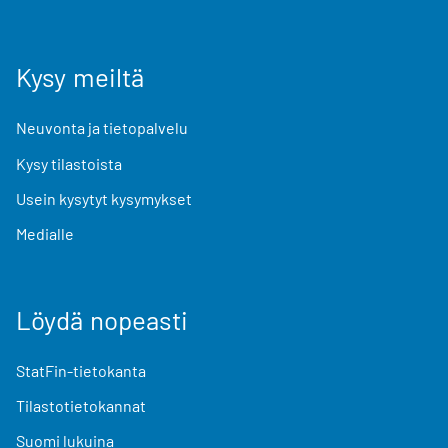
Kysy meiltä
Neuvonta ja tietopalvelu
Kysy tilastoista
Usein kysytyt kysymykset
Medialle
Löydä nopeasti
StatFin-tietokanta
Tilastotietokannat
Suomi lukuina