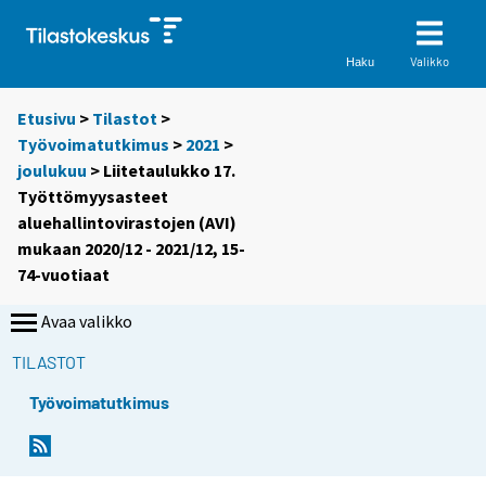
Valikko
Haku
Etusivu
>
Tilastot
>
Työvoimatutkimus
>
2021
>
joulukuu
> Liitetaulukko 17.
Työttömyysasteet
aluehallintovirastojen (AVI)
mukaan 2020/12 - 2021/12, 15-
74-vuotiaat
Avaa valikko
TILASTOT
Työvoimatutkimus