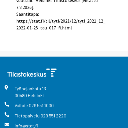
vuotiaat . Helsinki: Tilastokeskus [viitattu:
7.8.2026].
Saantitapa:
https://stat.fi/til/tyti/2021/12/tyti_2021_12_
2022-01-25_tau_017_fi.html
Työpajankatu
13
00580
Helsinki
Vaihde
029 551 1000
Tietopalvelu
029 551 2220
info@stat.fi