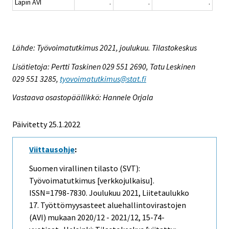
Lapin AVI
.
.
.
Lähde: Työvoimatutkimus 2021, joulukuu. Tilastokeskus
Lisätietoja: Pertti Taskinen 029 551 2690, Tatu Leskinen
029 551 3285,
tyovoimatutkimus@stat.fi
Vastaava osastopäällikkö: Hannele Orjala
Päivitetty 25.1.2022
Viittausohje
:
Suomen virallinen tilasto (SVT):
Työvoimatutkimus [verkkojulkaisu].
ISSN=1798-7830.
Joulukuu
2021, Liitetaulukko
17. Työttömyysasteet aluehallintovirastojen
(AVI) mukaan 2020/12 - 2021/12, 15-74-