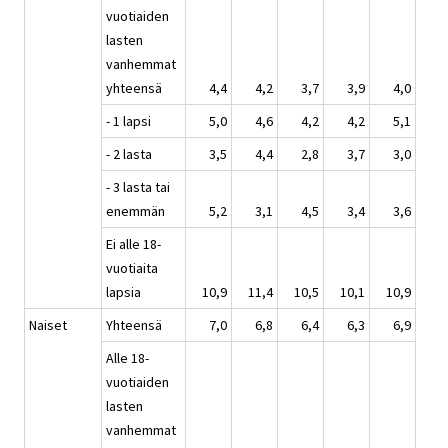
vuotiaiden
lasten
vanhemmat
yhteensä
4,4
4,2
3,7
3,9
4,0
- 1 lapsi
5,0
4,6
4,2
4,2
5,1
- 2 lasta
3,5
4,4
2,8
3,7
3,0
- 3 lasta tai
enemmän
5,2
3,1
4,5
3,4
3,6
Ei alle 18-
vuotiaita
lapsia
10,9
11,4
10,5
10,1
10,9
Naiset
Yhteensä
7,0
6,8
6,4
6,3
6,9
Alle 18-
vuotiaiden
lasten
vanhemmat