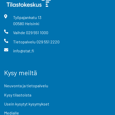
Työpajankatu
13
00580
Helsinki
Vaihde
029 551 1000
Tietopalvelu
029 551 2220
info@stat.fi
Kysy meiltä
Neuvonta ja tietopalvelu
Kysy tilastoista
Usein kysytyt kysymykset
Medialle