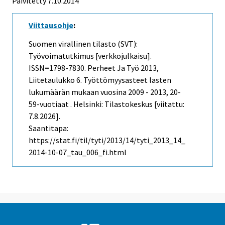
Päivitetty 7.10.2014
Viittausohje
:
Suomen virallinen tilasto (SVT):
Työvoimatutkimus [verkkojulkaisu].
ISSN=1798-7830.
Perheet Ja Työ
2013,
Liitetaulukko 6. Työttömyysasteet lasten
lukumäärän mukaan vuosina 2009 - 2013, 20-
59-vuotiaat . Helsinki: Tilastokeskus [viitattu:
7.8.2026].
Saantitapa:
https://stat.fi/til/tyti/2013/14/tyti_2013_14_
2014-10-07_tau_006_fi.html