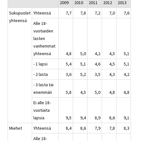
2009
2010
2011
2012
2013
Sukupuolet
Yhteensä
7,7
7,8
7,2
7,0
7,6
yhteensä
Alle 18-
vuotiaiden
lasten
vanhemmat
yhteensä
4,8
5,0
4,2
4,5
5,1
- 1 lapsi
5,4
5,1
4,6
4,5
5,1
- 2 lasta
3,6
5,2
3,5
4,3
4,2
- 3 lasta tai
enemmän
5,8
4,5
5,0
4,8
6,8
Ei alle 18-
vuotiaita
lapsia
9,5
9,4
8,9
8,6
9,1
Miehet
Yhteensä
8,4
8,6
7,9
7,8
8,3
Alle 18-