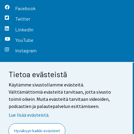
Facebook
Twitter
LinkedIn
YouTube
Instagram
Tietoa evästeistä
Yhteystiedot
Käytämme sivustollamme evästeitä.
Palaute
Välttämättömiä evästeitä tarvitaan, jotta sivusto
toimii oikein. Muita evästeitä tarvitaan videoiden,
Käyttöehdot
podcastien ja palautepalvelun esittämiseen.
Tietosuoja
Lue lisää evästeistä.
Saavutettavuus
Hyväksyn kaikki evästeet