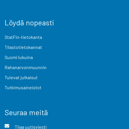
Löydä nopeasti
StatFin-tietokanta
Tilastotietokannat
Suomi lukuina
Rahanarvonmuunnin
Tulevat julkaisut
Tutkimusaineistot
Seuraa meitä
Tilaa uutisviesti