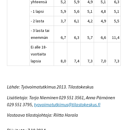
yhteensä
5,2
5,9
4,9
5,1
6,3
- 1 lapsi
5,9
5,6
5,1
4,8
5,1
- 2 lasta
3,7
6,1
4,2
4,9
5,5
- 3 lasta tai
enemmän
6,7
6,3
5,7
6,6
11,4
Ei alle 18-
vuotiaita
lapsia
8,0
7,4
7,3
7,0
7,3
Lähde: Työvoimatutkimus 2013. Tilastokeskus
Lisätietoja: Tarja Nieminen 029 551 3561, Anna Pärnänen
029 551 3795,
tyovoimatutkimus@tilastokeskus.fi
Vastaava tilastojohtaja: Riitta Harala