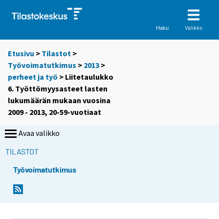
Valikko
Haku
Etusivu
>
Tilastot
>
Työvoimatutkimus
>
2013
>
perheet ja työ
> Liitetaulukko
6. Työttömyysasteet lasten
lukumäärän mukaan vuosina
2009 - 2013, 20-59-vuotiaat
Avaa valikko
TILASTOT
Työvoimatutkimus