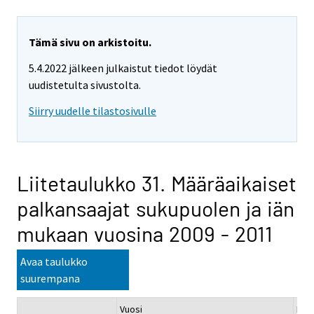
Tämä sivu on arkistoitu.
5.4.2022 jälkeen julkaistut tiedot löydät
uudistetulta sivustolta.
Siirry uudelle tilastosivulle
Liitetaulukko 31. Määräaikaiset
palkansaajat sukupuolen ja iän
mukaan vuosina 2009 - 2011
Avaa taulukko
suurempana
Vuosi
Muu