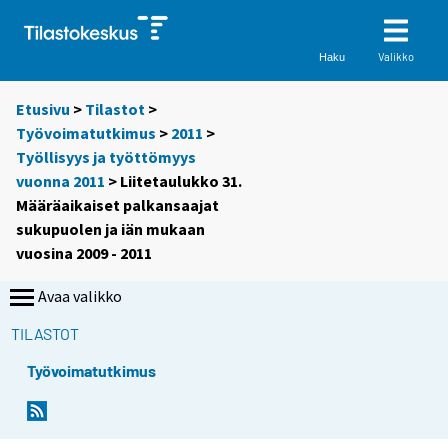
Valikko
Haku
Etusivu
>
Tilastot
>
Työvoimatutkimus
>
2011
>
Työllisyys ja työttömyys
vuonna 2011
> Liitetaulukko 31.
Määräaikaiset palkansaajat
sukupuolen ja iän mukaan
vuosina 2009 - 2011
Avaa valikko
TILASTOT
Työvoimatutkimus