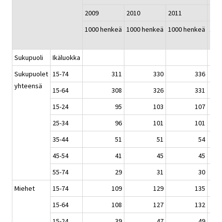
2009
2010
2011
201
1000 henkeä
1000 henkeä
1000 henkeä
100
Sukupuoli
Ikäluokka
Sukupuolet
15-74
311
330
336
yhteensä
15-64
308
326
331
15-24
95
103
107
25-34
96
101
101
35-44
51
51
54
45-54
41
45
45
55-74
29
31
30
Miehet
15-74
109
129
135
15-64
108
127
132
15-24
39
47
49