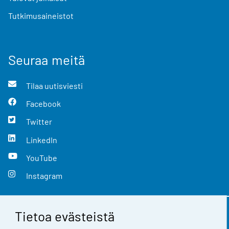
Tutkimusaineistot
Seuraa meitä
Tilaa uutisviesti
Facebook
Twitter
LinkedIn
YouTube
Instagram
Tietoa evästeistä
Yhteystiedot