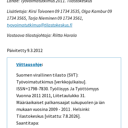
Lähde: Työvoimatutkimus 2011. Tilastokeskus
Lisätietoja: Kirsi Toivonen 09 1734 3535, Olga Kambur 09
1734 3565, Tarja Nieminen 09 1734 3561,
tyovoimatutkimus@tilastokeskus.fi
Vastaava tilastojohtaja: Riitta Harala
Päivitetty 9.3.2012
Viittausohje
:
Suomen virallinen tilasto (SVT):
Työvoimatutkimus [verkkojulkaisu].
ISSN=1798-7830.
Työllisyys Ja Työttömyys
Vuonna 2011
2011, Liitetaulukko 31.
Määräaikaiset palkansaajat sukupuolen ja iän
mukaan vuosina 2009 - 2011 . Helsinki:
Tilastokeskus [viitattu: 7.8.2026].
Saantitapa: