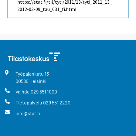
https://stat.fi/til/tyti/2011/13/tyti_2011_13_
2012-03-09_tau_031_fi.html
Työpajankatu
13
00580
Helsinki
Vaihde
029 551 1000
Tietopalvelu
029 551 2220
info@stat.fi