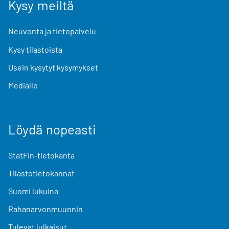
Kysy meiltä
Neuvonta ja tietopalvelu
Kysy tilastoista
Usein kysytyt kysymykset
Medialle
Löydä nopeasti
StatFin-tietokanta
Tilastotietokannat
Suomi lukuina
Rahanarvonmuunnin
Tulevat julkaisut