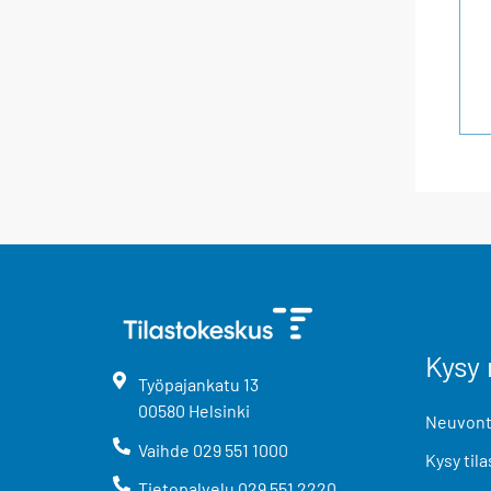
Kysy 
Työpajankatu
13
00580
Helsinki
Neuvonta
Vaihde
029 551 1000
Kysy tila
Tietopalvelu
029 551 2220