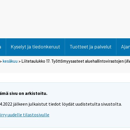
a
Kyselyt ja tiedonkeruut
Tuotteet ja palvelut
Aja
>
kesäkuu
> Liitetaulukko 17. Työttömyysasteet aluehallintovirastojen (A
ämä sivu on arkistoitu.
.4.2022 jälkeen julkaistut tiedot löydät uudistetulta sivustolta.
iirry uudelle tilastosivulle