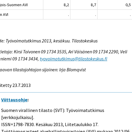
jois-Suomen AVI
8,2
8,7
0,5
n AVI
.
.
.
e: Työvoimatutkimus 2013, kesäkuu. Tilastokeskus
tietoja: Kirsi Toivonen 09 1734 3535, Ari Väisänen 09 1734 2290, Veli
niemi 09 1734 3434,
tyovoimatutkimus@tilastokeskus.fi
aavan tilastojohtajan sijainen: Irja Blomqvist
itetty 23.7.2013
Viittausohje
:
Suomen virallinen tilasto (SVT): Työvoimatutkimus
[verkkojulkaisu].
ISSN=1798-7830.
Kesäkuu
2013, Liitetaulukko 17.
Työttömyysasteet aluehallintovirastojen (AVI) mukaan 2012/06