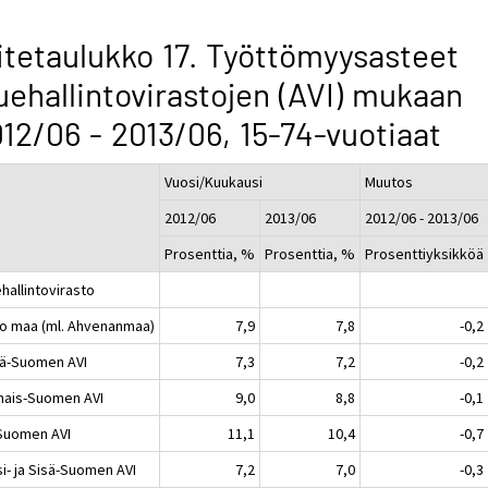
itetaulukko 17. Työttömyysasteet
uehallintovirastojen (AVI) mukaan
12/06 - 2013/06, 15-74-vuotiaat
Vuosi/Kuukausi
Muutos
2012/06
2013/06
2012/06 - 2013/06
Prosenttia, %
Prosenttia, %
Prosenttiyksikköä
hallintovirasto
o maa (ml. Ahvenanmaa)
7,9
7,8
-0,2
lä-Suomen AVI
7,3
7,2
-0,2
nais-Suomen AVI
9,0
8,8
-0,1
-Suomen AVI
11,1
10,4
-0,7
i- ja Sisä-Suomen AVI
7,2
7,0
-0,3