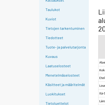
Katsaukset
n
g
Taulukot
Li
t
al
Kuviot
o
a
20
Tietojen tarkentuminen
n
o
Tiedotteet
t
Tuote- ja palvelutarjonta
h
e
Kuvaus
r
Alue
s
Laatuselosteet
Kok
e
Menetelmäselosteet
r
Ete
v
Käsitteet ja määritelmät
Lou
i
Itä
c
Luokitukset
e
Läns
Tietoluettelot
.