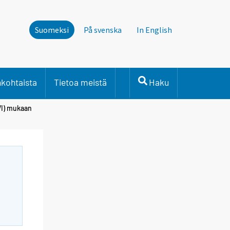
Suomeksi
På svenska
In English
nkohtaista
Tietoa meistä
Haku
VI) mukaan