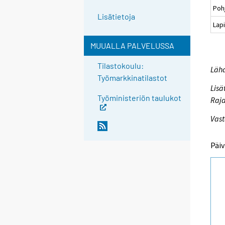
Poh
Lisätietoja
Lapi
MUUALLA PALVELUSSA
Tilastokoulu:
Lähd
Työmarkkinatilastot
Lisä
Työministeriön taulukot
Raja
Vast
Päiv