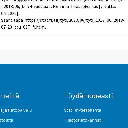
- 2013/06, 15-74-vuotiaat . Helsinki: Tilastokeskus [viitattu:
6.8.2026].
Saantitapa: https://stat.fi/til/tyti/2013/06/tyti_2013_06_2013-
07-23_tau_017_fi.html
meiltä
Löydä nopeasti
 ja tietopalvelu
StatFin-tietokanta
stoista
Tilastotietokannat