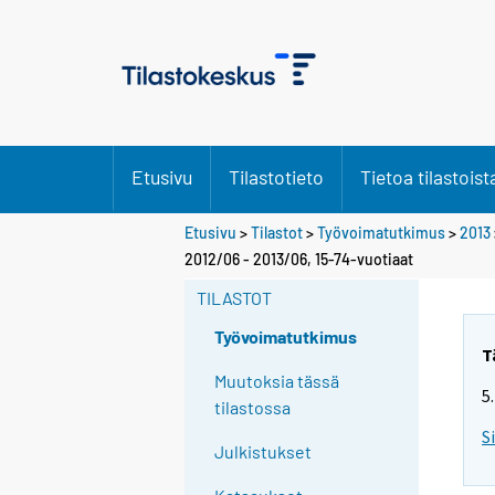
Etusivu
Tilastotieto
Tietoa tilastoist
Etusivu
>
Tilastot
>
Työvoimatutkimus
>
2013
Y
2012/06 - 2013/06, 15-74-vuotiaat
o
TILASTOT
u
a
Työvoimatutkimus
r
T
e
Muutoksia tässä
5
m
tilastossa
o
S
Julkistukset
v
i