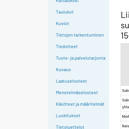
Katsaukset
n
g
Taulukot
Li
t
su
Kuviot
o
a
15
Tietojen tarkentuminen
n
o
Tiedotteet
t
Tuote- ja palvelutarjonta
h
e
Kuvaus
r
s
Laatuselosteet
e
Suk
Menetelmäselosteet
r
Suk
v
Käsitteet ja määritelmät
yht
i
c
Luokitukset
Mie
e
Nai
Tietoluettelot
.