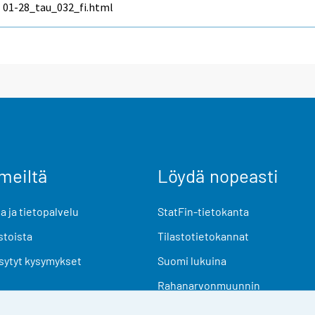
01-28_tau_032_fi.html
meiltä
Löydä nopeasti
 ja tietopalvelu
StatFin-tietokanta
stoista
Tilastotietokannat
sytyt kysymykset
Suomi lukuina
Rahanarvonmuunnin
Tulevat julkaisut