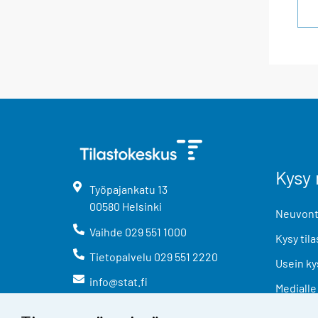
Kysy 
Työpajankatu
13
00580
Helsinki
Neuvonta
Vaihde
029 551 1000
Kysy tila
Tietopalvelu
029 551 2220
Usein ky
info@stat.fi
Medialle