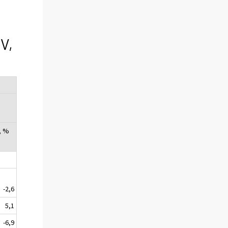
V,
, %
-2,6
5,1
-6,9