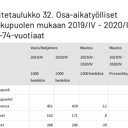
itetaulukko 32. Osa-aikatyölliset
kupuolen mukaan 2019/IV - 2020/I
-74-vuotiaat
Vuosi/Neljännes
Muutos
Muutos
2019/IV
2020/IV
2019/IV -
2019/IV -
2020/IV
2020/IV
1000
1000
1000 henkilöä
Prosenttia
henkilöä
henkilöä
upuoli
upuolet
eensä
451
439
-12
het
162
171
8
set
288
268
-20