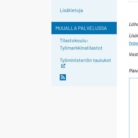
Lisätietoja
Lähd
MUUALLA PALVELUSSA
Lisä
Tilastokoulu:
tyov
Työmarkkinatilastot
Vast
Työministeriön taulukot
Päiv