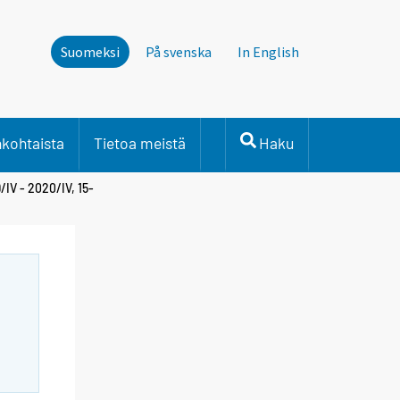
Suomeksi
På svenska
In English
nkohtaista
Tietoa meistä
Haku
IV - 2020/IV, 15-