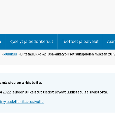
a
Kyselyt ja tiedonkeruut
Tuotteet ja palvelut
Aja
>
joulukuu
> Liitetaulukko 32. Osa-aikatyölliset sukupuolen mukaan 2019/
ämä sivu on arkistoitu.
.4.2022 jälkeen julkaistut tiedot löydät uudistetulta sivustolta.
iirry uudelle tilastosivulle