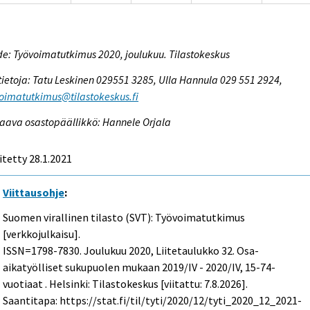
e: Työvoimatutkimus 2020, joulukuu. Tilastokeskus
tietoja: Tatu Leskinen 029551 3285, Ulla Hannula 029 551 2924,
oimatutkimus@tilastokeskus.fi
aava osastopäällikkö: Hannele Orjala
itetty 28.1.2021
Viittausohje
:
Suomen virallinen tilasto (SVT): Työvoimatutkimus
[verkkojulkaisu].
ISSN=1798-7830.
Joulukuu
2020, Liitetaulukko 32. Osa-
aikatyölliset sukupuolen mukaan 2019/IV - 2020/IV, 15-74-
vuotiaat . Helsinki: Tilastokeskus [viitattu: 7.8.2026].
Saantitapa: https://stat.fi/til/tyti/2020/12/tyti_2020_12_2021-