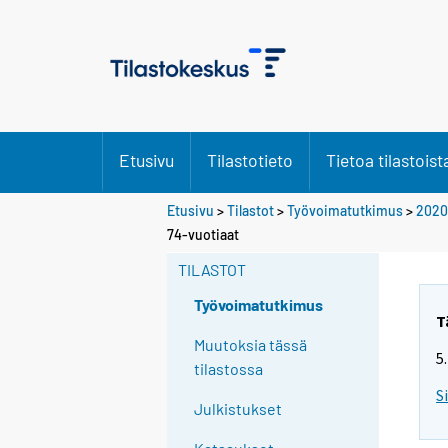
Etusivu
Tilastotieto
Tietoa tilastoist
Etusivu
>
Tilastot
>
Työvoimatutkimus
>
2020
Y
74-vuotiaat
o
TILASTOT
u
a
Työvoimatutkimus
r
T
e
Muutoksia tässä
5
m
tilastossa
o
S
Julkistukset
v
i