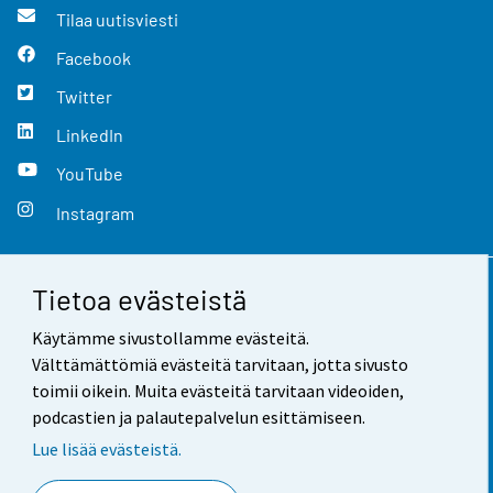
Tilaa uutisviesti
Facebook
Twitter
LinkedIn
YouTube
Instagram
Tietoa evästeistä
Yhteystiedot
Käytämme sivustollamme evästeitä.
Palaute
Välttämättömiä evästeitä tarvitaan, jotta sivusto
toimii oikein. Muita evästeitä tarvitaan videoiden,
Käyttöehdot
podcastien ja palautepalvelun esittämiseen.
Tietosuoja
Lue lisää evästeistä.
Saavutettavuus