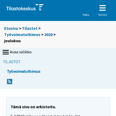
Valikko
Haku
Etusivu
>
Tilastot
>
Työvoimatutkimus
>
2020
>
joulukuu
Avaa valikko
TILASTOT
Työvoimatutkimus
Tämä sivu on arkistoitu.