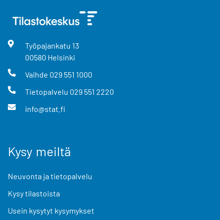
Työpajankatu
13
00580
Helsinki
Vaihde
029 551 1000
Tietopalvelu
029 551 2220
info@stat.fi
Kysy meiltä
Neuvonta ja tietopalvelu
Kysy tilastoista
Usein kysytyt kysymykset