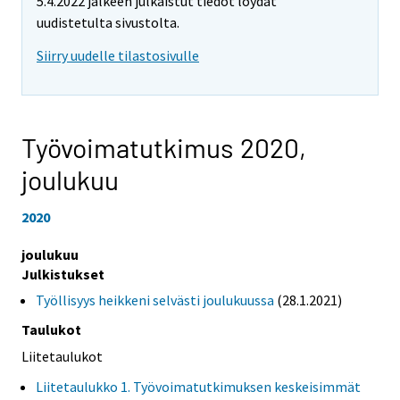
5.4.2022 jälkeen julkaistut tiedot löydät
uudistetulta sivustolta.
Siirry uudelle tilastosivulle
Työvoimatutkimus 2020,
joulukuu
2020
joulukuu
Julkistukset
Työllisyys heikkeni selvästi joulukuussa
(28.1.2021)
Taulukot
Liitetaulukot
Liitetaulukko 1. Työvoimatutkimuksen keskeisimmät