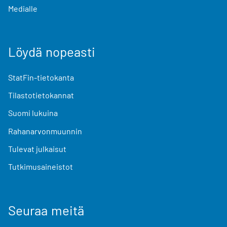
Medialle
Löydä nopeasti
StatFin-tietokanta
Tilastotietokannat
Suomi lukuina
Rahanarvonmuunnin
Tulevat julkaisut
Tutkimusaineistot
Seuraa meitä