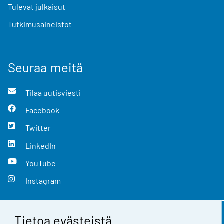
Tulevat julkaisut
Tutkimusaineistot
Seuraa meitä
Tilaa uutisviesti
Facebook
Twitter
LinkedIn
YouTube
Instagram
Tietoa evästeistä
Yhteystiedot