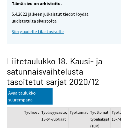
Tämä sivu on arkistoitu.
5.4.2022 jälkeen julkaistut tiedot löydät
uudistetulta sivustolta.
Siirry uudelle tilastosivulle
Liitetaulukko 18. Kausi- ja
satunnaisvaihtelusta
tasoitetut sarjat 2020/12
Avaa taulukko
suurempana
Työlliset
Työllisyysaste,
Työttömät
Työttömät
Työttömy
15-64-vuotiaat
työnhakijat
15-74-vuo
(TEM)