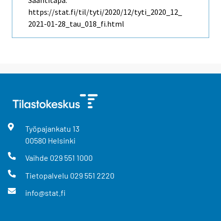
Saantitapa:
https://stat.fi/til/tyti/2020/12/tyti_2020_12_
2021-01-28_tau_018_fi.html
Työpajankatu
13
00580
Helsinki
Vaihde
029 551 1000
Tietopalvelu
029 551 2220
info@stat.fi