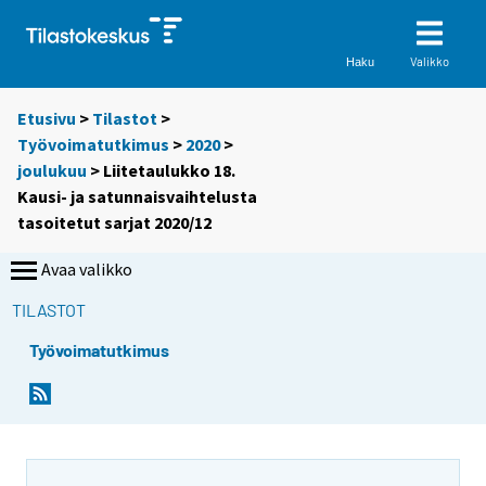
Valikko
Haku
Etusivu
>
Tilastot
>
Työvoimatutkimus
>
2020
>
joulukuu
> Liitetaulukko 18.
Kausi- ja satunnaisvaihtelusta
tasoitetut sarjat 2020/12
Avaa valikko
TILASTOT
Työvoimatutkimus