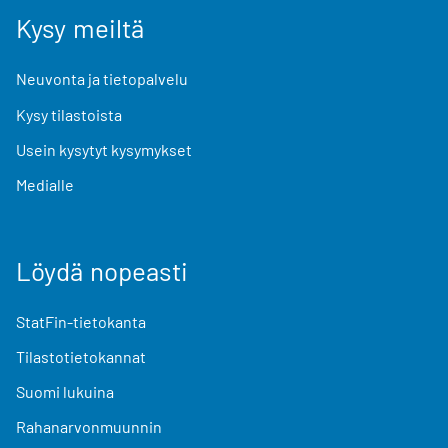
Kysy meiltä
Neuvonta ja tietopalvelu
Kysy tilastoista
Usein kysytyt kysymykset
Medialle
Löydä nopeasti
StatFin-tietokanta
Tilastotietokannat
Suomi lukuina
Rahanarvonmuunnin