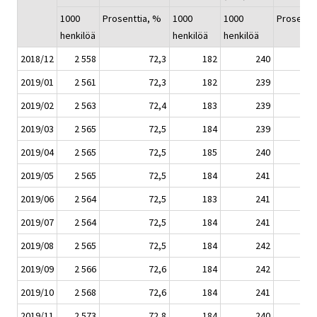
1000
Prosenttia, %
1000
1000
Prosentt
henkilöä
henkilöä
henkilöä
2018/12
2 558
72,3
182
240
2019/01
2 561
72,3
182
239
2019/02
2 563
72,4
183
239
2019/03
2 565
72,5
184
239
2019/04
2 565
72,5
185
240
2019/05
2 565
72,5
184
241
2019/06
2 564
72,5
183
241
2019/07
2 564
72,5
184
241
2019/08
2 565
72,5
184
242
2019/09
2 566
72,6
184
242
2019/10
2 568
72,6
184
241
2019/11
2 573
72,8
184
240