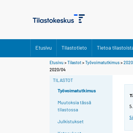
Etusivu
Tilastotieto
Tietoa tilastoist
Etusivu
>
Tilastot
>
Työvoimatutkimus
>
2020
Y
2020/04
o
TILASTOT
u
a
Työvoimatutkimus
r
T
e
Muutoksia tässä
5
m
tilastossa
o
S
Julkistukset
v
i