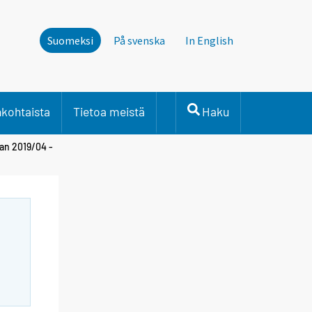
Suomeksi
På svenska
In English
nkohtaista
Tietoa meistä
Haku
an 2019/04 -