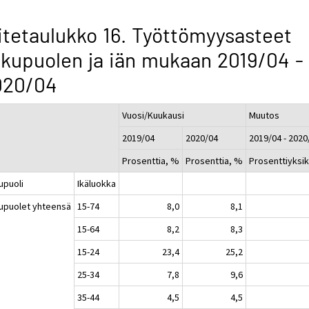
itetaulukko 16. Työttömyysasteet
kupuolen ja iän mukaan 2019/04 -
020/04
Vuosi/Kuukausi
Muutos
2019/04
2020/04
2019/04 - 2020
Prosenttia, %
Prosenttia, %
Prosenttiyksi
upuoli
Ikäluokka
upuolet yhteensä
15-74
8,0
8,1
15-64
8,2
8,3
15-24
23,4
25,2
25-34
7,8
9,6
35-44
4,5
4,5