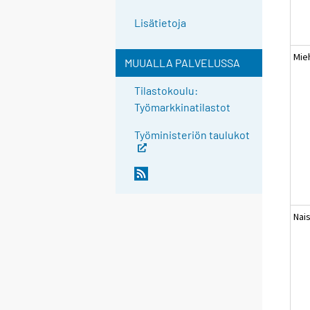
Lisätietoja
Mie
MUUALLA PALVELUSSA
Tilastokoulu:
Työmarkkinatilastot
Työministeriön taulukot
Nai