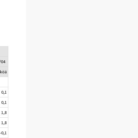
/04
kköä
0,1
0,1
1,8
1,8
-0,1