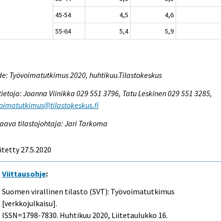
45-54
4,5
4,6
55-64
5,4
5,9
e: Työvoimatutkimus 2020, huhtikuu.Tilastokeskus
tietoja: Joanna Viinikka 029 551 3796, Tatu Leskinen 029 551 3285,
oimatutkimus@tilastokeskus.fi
aava tilastojohtaja: Jari Tarkoma
itetty 27.5.2020
Viittausohje
:
Suomen virallinen tilasto (SVT): Työvoimatutkimus
[verkkojulkaisu].
ISSN=1798-7830.
Huhtikuu
2020, Liitetaulukko 16.