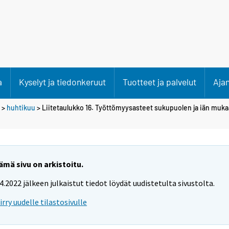
a
Kyselyt ja tiedonkeruut
Tuotteet ja palvelut
Aja
>
huhtikuu
> Liitetaulukko 16. Työttömyysasteet sukupuolen ja iän muka
ämä sivu on arkistoitu.
.4.2022 jälkeen julkaistut tiedot löydät uudistetulta sivustolta.
iirry uudelle tilastosivulle