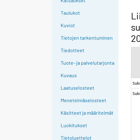
Katsaukset
n
g
Taulukot
Li
t
su
Kuviot
o
a
2
Tietojen tarkentuminen
n
o
Tiedotteet
t
Tuote- ja palvelutarjonta
h
e
Kuvaus
r
Suk
s
Laatuselosteet
Suk
e
Menetelmäselosteet
r
v
Käsitteet ja määritelmät
i
c
Luokitukset
e
Tietoluettelot
.