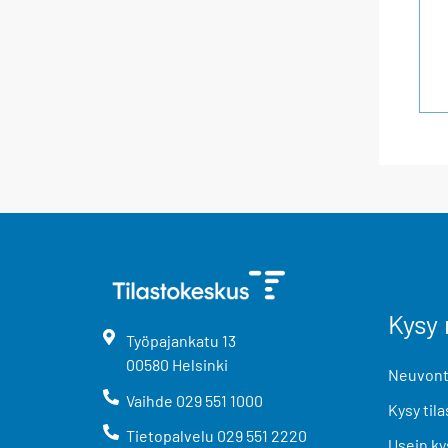
Kysy 
Työpajankatu
13
00580
Helsinki
Neuvonta
Vaihde
029 551 1000
Kysy tila
Tietopalvelu
029 551 2220
Usein ky