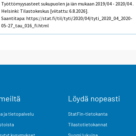
Työttömyysasteet sukupuolen ja iän mukaan 2019/04 - 2020/04 .
Helsinki: Tilastokeskus [viitattu: 6.8.2026].
Saantitapa: https://stat.fi/til/tyti/2020/04/tyti_2020_04_2020-
05-27_tau_016_fi.html
meiltä
Löydä nopeasti
 ja tietopalvelu
StatFin-tietokanta
stoista
Tilastotietokannat
sytyt kysymykset
Suomi lukuina