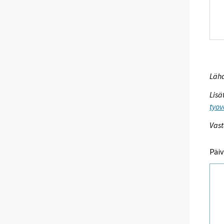
Lähd
Lisä
tyov
Vast
Päiv