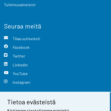
Tutkimusaineistot
Seuraa meitä
Tilaa uutisviesti
Facebook
Twitter
LinkedIn
YouTube
Instagram
Tietoa evästeistä
Yhteystiedot
Käytämme sivustollamme evästeitä.