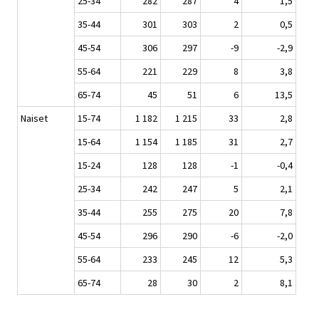
25-34
282
287
4
1,5
35-44
301
303
2
0,5
45-54
306
297
-9
-2,9
55-64
221
229
8
3,8
65-74
45
51
6
13,5
Naiset
15-74
1 182
1 215
33
2,8
15-64
1 154
1 185
31
2,7
15-24
128
128
-1
-0,4
25-34
242
247
5
2,1
35-44
255
275
20
7,8
45-54
296
290
-6
-2,0
55-64
233
245
12
5,3
65-74
28
30
2
8,1