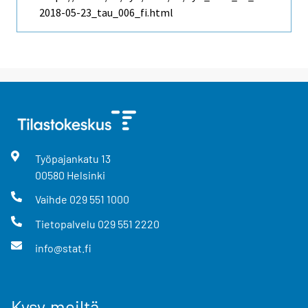
2018-05-23_tau_006_fi.html
Työpajankatu
13
00580
Helsinki
Vaihde
029 551 1000
Tietopalvelu
029 551 2220
info@stat.fi
Kysy meiltä