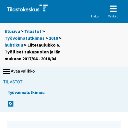
Valikko
Haku
Etusivu
>
Tilastot
>
Työvoimatutkimus
>
2018
>
huhtikuu
> Liitetaulukko 6.
Työlliset sukupuolen ja iän
mukaan 2017/04 - 2018/04
Avaa valikko
TILASTOT
Työvoimatutkimus