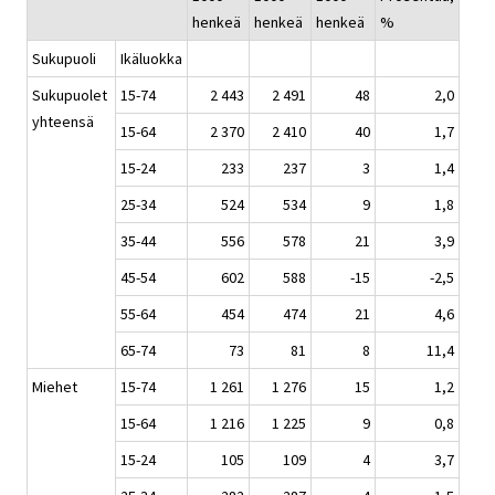
henkeä
henkeä
henkeä
%
Sukupuoli
Ikäluokka
Sukupuolet
15-74
2 443
2 491
48
2,0
yhteensä
15-64
2 370
2 410
40
1,7
15-24
233
237
3
1,4
25-34
524
534
9
1,8
35-44
556
578
21
3,9
45-54
602
588
-15
-2,5
55-64
454
474
21
4,6
65-74
73
81
8
11,4
Miehet
15-74
1 261
1 276
15
1,2
15-64
1 216
1 225
9
0,8
15-24
105
109
4
3,7