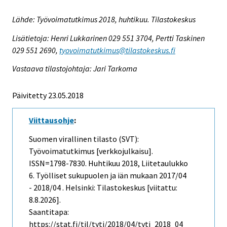
Lähde: Työvoimatutkimus 2018, huhtikuu. Tilastokeskus
Lisätietoja: Henri Lukkarinen 029 551 3704, Pertti Taskinen
029 551 2690,
tyovoimatutkimus@tilastokeskus.fi
Vastaava tilastojohtaja: Jari Tarkoma
Päivitetty 23.05.2018
Viittausohje
:
Suomen virallinen tilasto (SVT):
Työvoimatutkimus [verkkojulkaisu].
ISSN=1798-7830.
Huhtikuu
2018, Liitetaulukko
6. Työlliset sukupuolen ja iän mukaan 2017/04
- 2018/04 . Helsinki: Tilastokeskus [viitattu:
8.8.2026].
Saantitapa:
https://stat.fi/til/tyti/2018/04/tyti_2018_04_