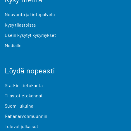
Neuvonta ja tietopalvelu
Kysy tilastoista
Usein kysytyt kysymykset
Medialle
Löydä nopeasti
StatFin-tietokanta
Tilastotietokannat
Suomi lukuina
Rahanarvonmuunnin
Tulevat julkaisut