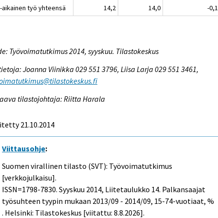
-aikainen työ yhteensä
14,2
14,0
-0,
e: Työvoimatutkimus 2014, syyskuu. Tilastokeskus
tietoja: Joanna Viinikka 029 551 3796, Liisa Larja 029 551 3461,
oimatutkimus@tilastokeskus.fi
aava tilastojohtaja: Riitta Harala
itetty 21.10.2014
Viittausohje
:
Suomen virallinen tilasto (SVT): Työvoimatutkimus
[verkkojulkaisu].
ISSN=1798-7830.
Syyskuu
2014, Liitetaulukko 14. Palkansaajat
työsuhteen tyypin mukaan 2013/09 - 2014/09, 15-74-vuotiaat, %
. Helsinki: Tilastokeskus [viitattu: 8.8.2026].