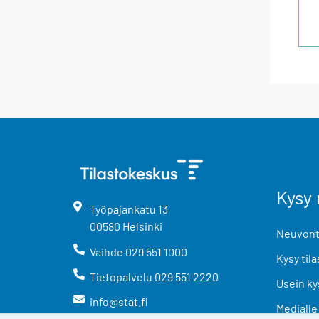
Kysy 
Työpajankatu
13
00580
Helsinki
Neuvonta
Vaihde
029 551 1000
Kysy tila
Tietopalvelu
029 551 2220
Usein ky
info@stat.fi
Medialle