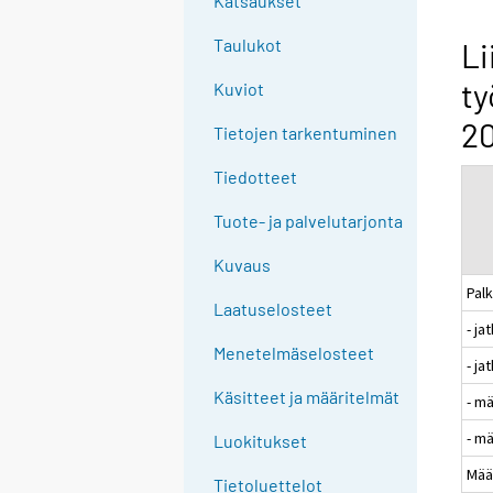
Katsaukset
n
g
Taulukot
Li
t
ty
Kuviot
o
a
20
Tietojen tarkentuminen
n
o
Tiedotteet
t
Tuote- ja palvelutarjonta
h
e
Kuvaus
r
Pal
s
Laatuselosteet
- j
e
Menetelmäselosteet
r
- ja
v
Käsitteet ja määritelmät
- m
i
- m
c
Luokitukset
e
Mää
Tietoluettelot
.