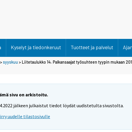
a
Kyselyt ja tiedonkeruut
Tuotteet ja palvelut
Aja
>
syyskuu
> Liitetaulukko 14. Palkansaajat työsuhteen tyypin mukaan 201
ämä sivu on arkistoitu.
.4.2022 jälkeen julkaistut tiedot löydät uudistetulta sivustolta.
iirry uudelle tilastosivulle