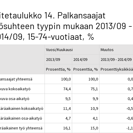
itetaulukko 14. Palkansaajat
ösuhteen tyypin mukaan 2013/09 -
14/09, 15-74-vuotiaat, %
Vuosi/Kuukausi
Muutos
2013/09
2014/09
2013/09 - 2014/09
Prosenttia, %
Prosenttia, %
Prosenttiyksikkö
kansaajat yhteensä
100,0
100,0
0,
atkuva kokoaikatyö
74,4
75,1
0,
tkuva osa-aikatyö
9,5
9,9
0,
ääräaikainen kokoaikatyö
11,4
10,9
-0,
ääräaikainen osa-aikatyö
4,7
4,1
-0,
räaikainen työ yhteensä
16,1
15,0
-1,