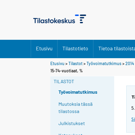
Etusivu
Tilastotieto
Tietoa tilastoist
Etusivu
>
Tilastot
>
Työvoimatutkimus
>
2014
Y
15-74-vuotiaat, %
o
TILASTOT
u
a
Työvoimatutkimus
r
T
e
Muutoksia tässä
5
m
tilastossa
o
S
Julkistukset
v
i