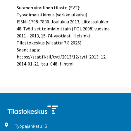
Suomen virallinen tilasto (SVT):
Työvoimatutkimus [verkkojulkaisu].
ISSN=1798-7830.
Joulukuu
2013, Liitetaulukko
48. Työlliset toimialoittain (TOL 2008) vuosina
2011 - 2013, 15-74-vuotiaat . Helsinki:
Tilastokeskus [viitattu: 7.8.2026].
Saantitapa:
https://stat.fi/til/tyti/2013/12/tyti_2013_12_
2014-01-21_tau_048_fi.html
Työpajankatu
13