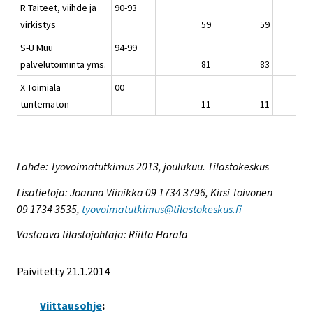
R Taiteet, viihde ja
90-93
virkistys
59
59
S-U Muu
94-99
palvelutoiminta yms.
81
83
X Toimiala
00
tuntematon
11
11
Lähde: Työvoimatutkimus 2013, joulukuu. Tilastokeskus
Lisätietoja: Joanna Viinikka 09 1734 3796, Kirsi Toivonen
09 1734 3535,
tyovoimatutkimus@tilastokeskus.fi
Vastaava tilastojohtaja: Riitta Harala
Päivitetty 21.1.2014
Viittausohje
: