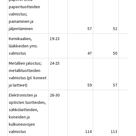
paperituotteiden
valmistus;
painaminen ja
jäljentäminen
57
52
Kemikaalien,
19-23
lääkkeiden yms.
valmistus
47
50
Metallien jalostus;
24-25
metallituotteiden
valmistus (pl. koneet
ja laitteet)
59
57
Elektronisten ja
26-30
optisten tuotteiden,
sähkölaitteiden,
koneiden ja
kulkuneuvojen
valmistus
114
113