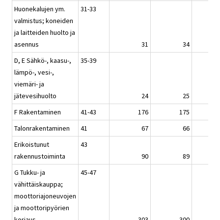
Huonekalujen ym.
31-33
valmistus; koneiden
ja laitteiden huolto ja
asennus
31
34
D, E Sähkö-, kaasu-,
35-39
lämpö-, vesi-,
viemäri- ja
jätevesihuolto
24
25
F Rakentaminen
41-43
176
175
Talonrakentaminen
41
67
66
Erikoistunut
43
rakennustoiminta
90
89
G Tukku- ja
45-47
vähittäiskauppa;
moottoriajoneuvojen
ja moottoripyörien
korjaus
303
300