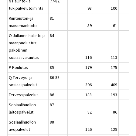
N Hallinto- ja
77-82
tukipalvelutoiminta
98
100
Kiinteistön- ja
81
maisemanhoito
59
61
O Julkinen hallinto ja
84
maanpuolustus;
pakollinen
sosiaalivakuutus
116
113
P Koulutus
85
179
175
Q Terveys- ja
86-88
sosiaalipalvelut
396
409
Terveyspalvelut
86
188
193
Sosiaalihuollon
87
laitospalvelut
82
86
Sosiaalihuollon
88
avopalvelut
126
129