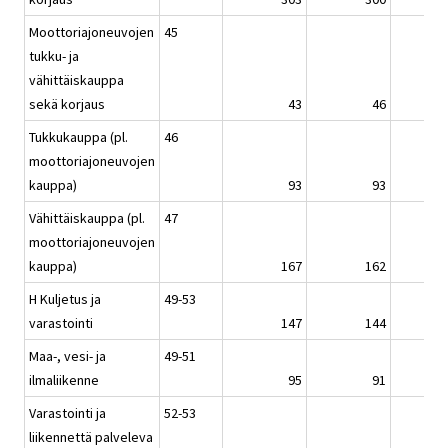
Moottoriajoneuvojen
45
tukku- ja
vähittäiskauppa
sekä korjaus
43
46
Tukkukauppa (pl.
46
moottoriajoneuvojen
kauppa)
93
93
Vähittäiskauppa (pl.
47
moottoriajoneuvojen
kauppa)
167
162
H Kuljetus ja
49-53
varastointi
147
144
Maa-, vesi- ja
49-51
ilmaliikenne
95
91
Varastointi ja
52-53
liikennettä palveleva