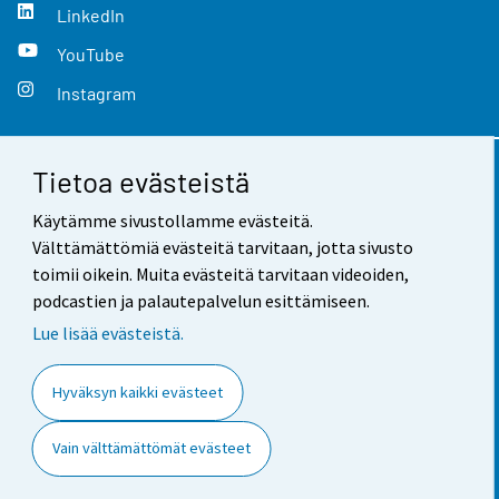
LinkedIn
YouTube
Instagram
Tietoa evästeistä
Yhteystiedot
Käytämme sivustollamme evästeitä.
Palaute
Välttämättömiä evästeitä tarvitaan, jotta sivusto
toimii oikein. Muita evästeitä tarvitaan videoiden,
Käyttöehdot
podcastien ja palautepalvelun esittämiseen.
Tietosuoja
Lue lisää evästeistä.
Saavutettavuus
Hyväksyn kaikki evästeet
Tietoa sivustosta
Vain välttämättömät evästeet
Evästeasetukset