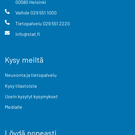
00580
Helsinki
Vaihde
029 551 1000
Tietopalvelu
029 551 2220
info@stat.fi
Kysy meiltä
Neuvonta ja tietopalvelu
Kysy tilastoista
Usein kysytyt kysymykset
Medialle
Löydä nopeasti