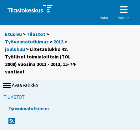
Valikko
Haku
Etusivu
>
Tilastot
>
Työvoimatutkimus
>
2013
>
joulukuu
> Liitetaulukko 48.
Työlliset toimialoittain (TOL
2008) vuosina 2011 - 2013, 15-74-
vuotiaat
Avaa valikko
TILASTOT
Työvoimatutkimus