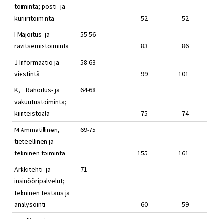
toiminta; posti- ja
kuriiritoiminta
52
52
I Majoitus- ja
55-56
ravitsemistoiminta
83
86
J Informaatio ja
58-63
viestintä
99
101
K, L Rahoitus- ja
64-68
vakuutustoiminta;
kiinteistöala
75
74
M Ammatillinen,
69-75
tieteellinen ja
tekninen toiminta
155
161
Arkkitehti- ja
71
insinööripalvelut;
tekninen testaus ja
analysointi
60
59