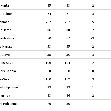
akunta
95
93
-2
ta-Häme
74
71
-3
kanmaa
212
217
5
jät-Häme
86
88
2
enlaakso
70
67
-3
ä-Karjala
53
55
2
lä-Savo
58
55
-3
jois-Savo
106
104
-2
ois-Karjala
68
60
-8
ki-Suomi
110
112
3
lä-Pohjanmaa
83
83
1
janmaa
83
86
2
ki-Pohjanmaa
29
30
1