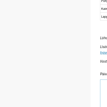
Poh
Kai
Lap
Lähd
Lisä
tyov
Vast
Päiv