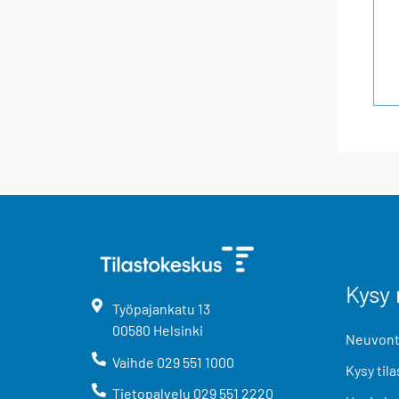
Kysy 
Työpajankatu
13
00580
Helsinki
Neuvonta
Vaihde
029 551 1000
Kysy tila
Tietopalvelu
029 551 2220