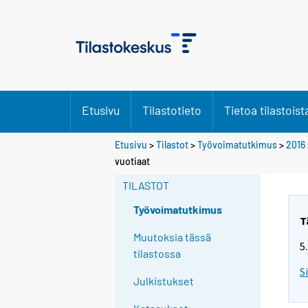
Etusivu
Tilastotieto
Tietoa tilastoist
Etusivu
>
Tilastot
>
Työvoimatutkimus
>
2016
Y
vuotiaat
o
TILASTOT
u
a
Työvoimatutkimus
r
T
e
Muutoksia tässä
5
m
tilastossa
o
S
Julkistukset
v
i