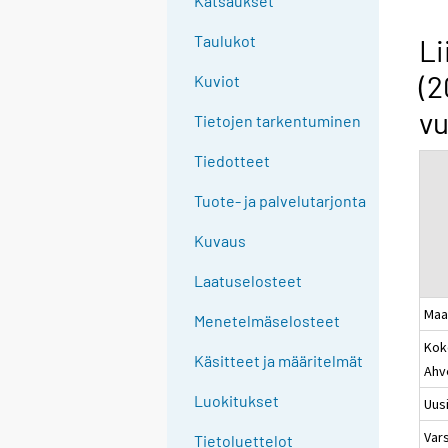
Katsaukset
n
g
Taulukot
Li
t
(2
Kuviot
o
a
vu
Tietojen tarkentuminen
n
o
Tiedotteet
t
Tuote- ja palvelutarjonta
h
e
Kuvaus
r
s
Laatuselosteet
e
Maa
Menetelmäselosteet
r
Kok
v
Käsitteet ja määritelmät
Ahv
i
c
Luokitukset
Uus
e
Var
Tietoluettelot
.