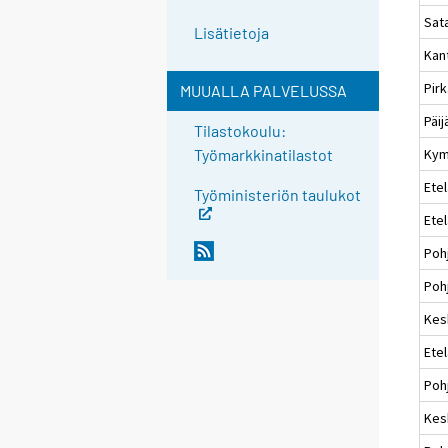
Sat
Lisätietoja
Kan
Pir
MUUALLA PALVELUSSA
Päi
Tilastokoulu:
Kym
Työmarkkinatilastot
Etel
Työministeriön taulukot
Ete
Poh
Pohj
Kes
Ete
Poh
Kes