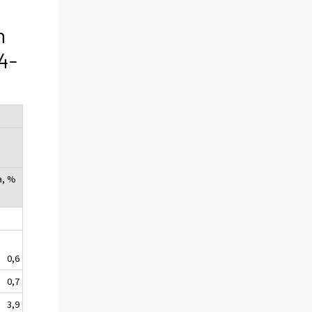
n
4-
a, %
0,6
0,7
3,9