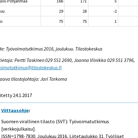
jois-Pohjanmaa
166
171
5
nuu
29
28
-2
pi
75
75
1
e: Työvoimatutkimus 2016, joulukuu. Tilastokeskus
tietoja: Pertti Taskinen 029 551 2690, Joanna Viinikka 029 551 3796,
oimatutkimus@tilastokeskus.fi
aava tilastojohtaja: Jari Tarkoma
itetty 24.1.2017
Viittausohje
:
Suomen virallinen tilasto (SVT): Työvoimatutkimus
[verkkojulkaisu].
ISSN=1798-7830.
Joulukuu
2016, Liitetaulukko 31. Työlliset