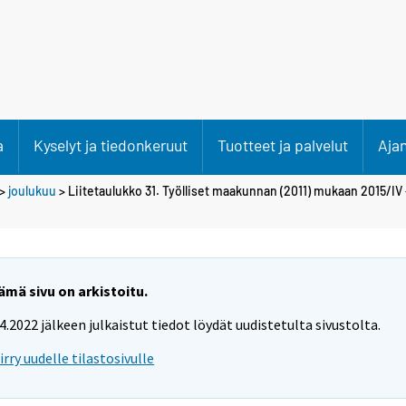
a
Kyselyt ja tiedonkeruut
Tuotteet ja palvelut
Aja
>
joulukuu
> Liitetaulukko 31. Työlliset maakunnan (2011) mukaan 2015/IV -
ämä sivu on arkistoitu.
.4.2022 jälkeen julkaistut tiedot löydät uudistetulta sivustolta.
iirry uudelle tilastosivulle