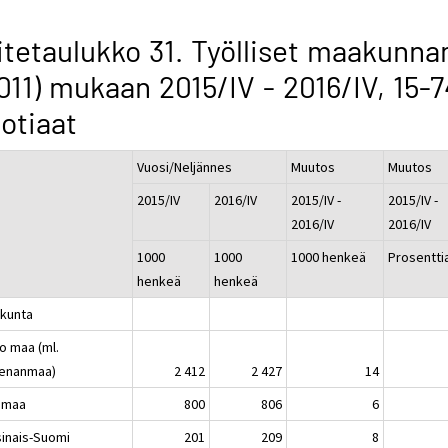
itetaulukko 31. Työlliset maakunna
011) mukaan 2015/IV - 2016/IV, 15-7
otiaat
Vuosi/Neljännes
Muutos
Muutos
2015/IV
2016/IV
2015/IV -
2015/IV -
2016/IV
2016/IV
1000
1000
1000 henkeä
Prosentti
henkeä
henkeä
kunta
o maa (ml.
enanmaa)
2 412
2 427
14
imaa
800
806
6
sinais-Suomi
201
209
8