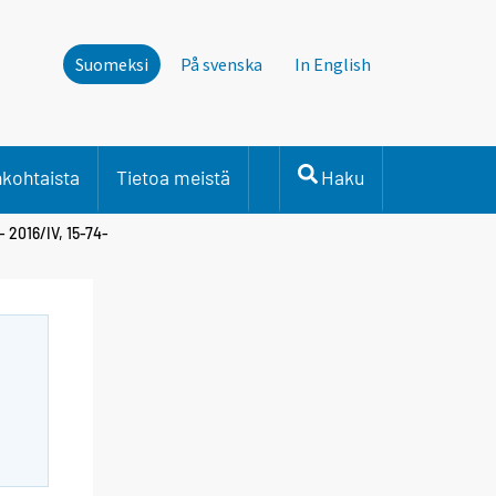
Suomeksi
På svenska
In English
nkohtaista
Tietoa meistä
Haku
 2016/IV, 15-74-