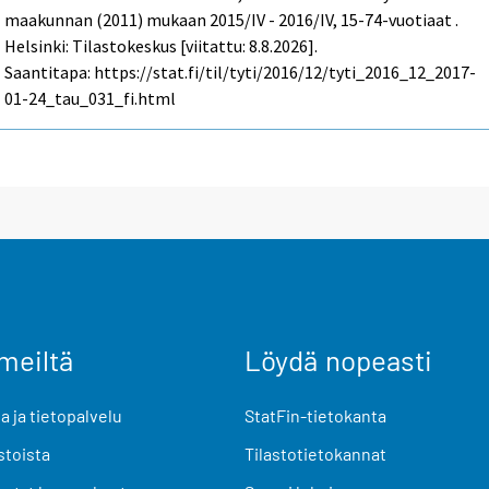
maakunnan (2011) mukaan 2015/IV - 2016/IV, 15-74-vuotiaat .
Helsinki: Tilastokeskus [viitattu: 8.8.2026].
Saantitapa: https://stat.fi/til/tyti/2016/12/tyti_2016_12_2017-
01-24_tau_031_fi.html
meiltä
Löydä nopeasti
 ja tietopalvelu
StatFin-tietokanta
stoista
Tilastotietokannat