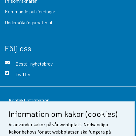
Prisomräknaren
Kommande publiceringar
Undersökningsmaterial
Följ oss
Beställ nyhetsbrev
Twitter
Kontaktinformation
Information om kakor (cookies)
Respons
Vi använder kakor på vår webbplats. Nödvändiga
Användarvillkor
kakor behövs för att webbplatsen ska fungera på