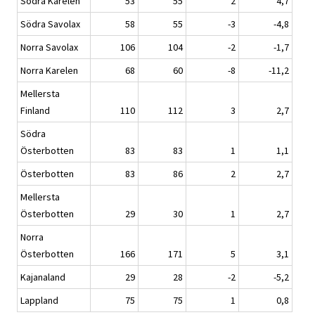
Södra Karelen
53
55
2
4,7
Södra Savolax
58
55
-3
-4,8
Norra Savolax
106
104
-2
-1,7
Norra Karelen
68
60
-8
-11,2
Mellersta
Finland
110
112
3
2,7
Södra
Österbotten
83
83
1
1,1
Österbotten
83
86
2
2,7
Mellersta
Österbotten
29
30
1
2,7
Norra
Österbotten
166
171
5
3,1
Kajanaland
29
28
-2
-5,2
Lappland
75
75
1
0,8