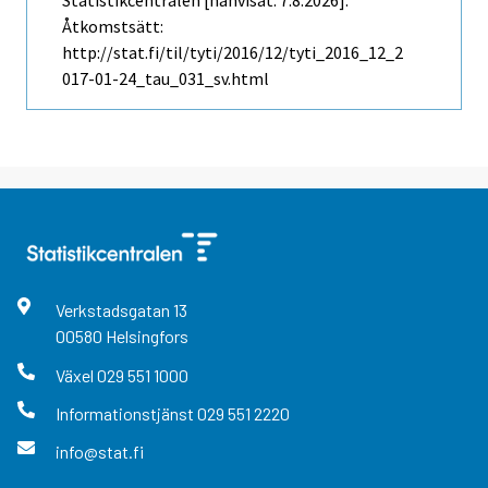
Statistikcentralen [hänvisat: 7.8.2026].
Åtkomstsätt:
http://stat.fi/til/tyti/2016/12/tyti_2016_12_2
017-01-24_tau_031_sv.html
Verkstadsgatan
13
00580
Helsingfors
Växel
029 551 1000
Informationstjänst
029 551 2220
info@stat.fi