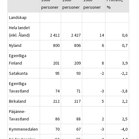
personer
personer
personer
%
Landskap
Hela landet
(inkl. Åland)
2 412
2 427
14
0,6
Nyland
800
806
6
0,7
Egentliga
Finland
201
209
8
3,9
Satakunta
95
93
-2
-2,2
Egentliga
Tavastland
74
71
-3
-3,8
Birkaland
212
217
5
2,2
Päijänne-
Tavastland
86
88
2
2,5
Kymmenedalen
70
67
-3
-4,0