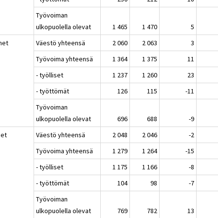
Työvoiman
ulkopuolella olevat
1 465
1 470
5
het
Väestö yhteensä
2 060
2 063
3
Työvoima yhteensä
1 364
1 375
11
- työlliset
1 237
1 260
23
- työttömät
126
115
-11
Työvoiman
ulkopuolella olevat
696
688
-9
set
Väestö yhteensä
2 048
2 046
-2
Työvoima yhteensä
1 279
1 264
-15
- työlliset
1 175
1 166
-8
- työttömät
104
98
-7
Työvoiman
ulkopuolella olevat
769
782
13