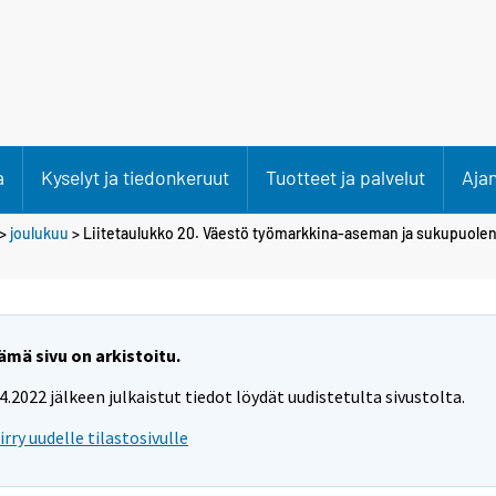
a
Kyselyt ja tiedonkeruut
Tuotteet ja palvelut
Aja
>
joulukuu
> Liitetaulukko 20. Väestö työmarkkina-aseman ja sukupuolen
ämä sivu on arkistoitu.
.4.2022 jälkeen julkaistut tiedot löydät uudistetulta sivustolta.
iirry uudelle tilastosivulle