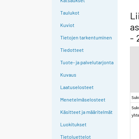
Katsaukset
n
g
Taulukot
Li
t
as
Kuviot
o
a
- 
Tietojen tarkentuminen
n
o
Tiedotteet
t
Tuote- ja palvelutarjonta
h
e
Kuvaus
r
s
Laatuselosteet
e
Suk
Menetelmäselosteet
r
Suk
v
Käsitteet ja määritelmät
yht
i
c
Luokitukset
e
Tietoluettelot
.