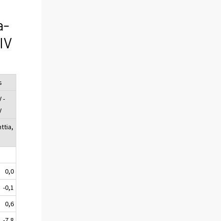
a-
IV
s
 -
V
ttia,
0,0
-0,1
0,6
-7,8