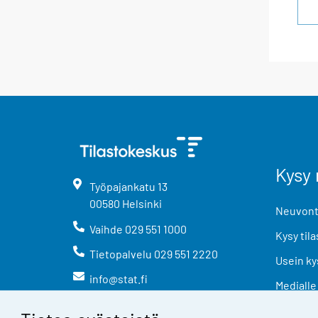
Kysy 
Työpajankatu
13
00580
Helsinki
Neuvonta
Vaihde
029 551 1000
Kysy tila
Tietopalvelu
029 551 2220
Usein ky
info@stat.fi
Medialle