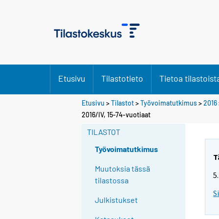
Etusivu
Tilastotieto
Tietoa tilastoist
Etusivu
>
Tilastot
>
Työvoimatutkimus
>
2016
Y
2016/IV, 15-74-vuotiaat
o
TILASTOT
u
a
Työvoimatutkimus
r
T
e
Muutoksia tässä
5
m
tilastossa
o
S
Julkistukset
v
i