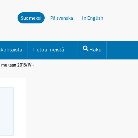
Suomeksi
På svenska
In English
nkohtaista
Tietoa meistä
Haku
 mukaan 2015/IV -