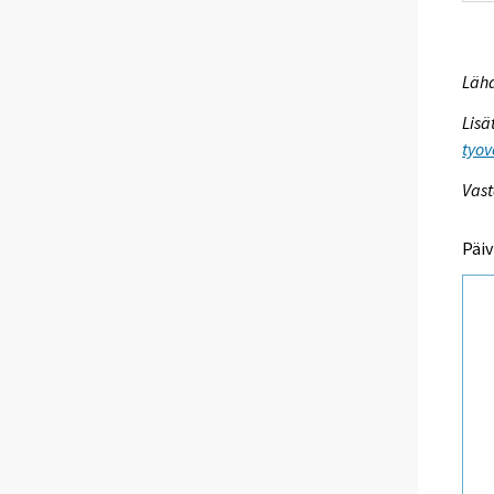
Lähd
Lisä
tyov
Vast
Päiv