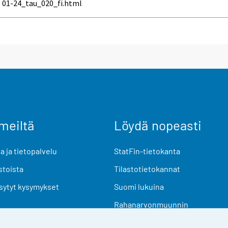
01-24_tau_020_fi.html
meiltä
Löydä nopeasti
 ja tietopalvelu
StatFin-tietokanta
stoista
Tilastotietokannat
sytyt kysymykset
Suomi lukuina
Rahanarvonmuunnin
Tulevat julkaisut