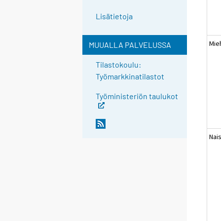
Lisätietoja
Mie
MUUALLA PALVELUSSA
Tilastokoulu:
Työmarkkinatilastot
Työministeriön taulukot
Nai