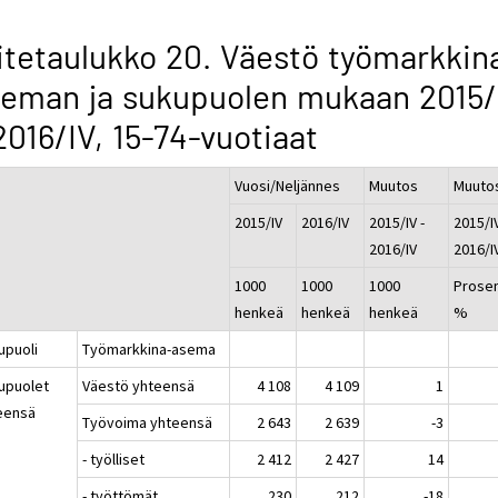
itetaulukko 20. Väestö työmarkkin
eman ja sukupuolen mukaan 2015/
2016/IV, 15-74-vuotiaat
Vuosi/Neljännes
Muutos
Muuto
2015/IV
2016/IV
2015/IV -
2015/IV
2016/IV
2016/I
1000
1000
1000
Prosen
henkeä
henkeä
henkeä
%
upuoli
Työmarkkina-asema
upuolet
Väestö yhteensä
4 108
4 109
1
eensä
Työvoima yhteensä
2 643
2 639
-3
- työlliset
2 412
2 427
14
- työttömät
230
212
-18