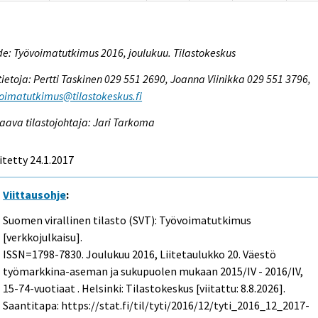
e: Työvoimatutkimus 2016, joulukuu. Tilastokeskus
tietoja: Pertti Taskinen 029 551 2690, Joanna Viinikka 029 551 3796,
oimatutkimus@tilastokeskus.fi
aava tilastojohtaja: Jari Tarkoma
itetty 24.1.2017
Viittausohje
:
Suomen virallinen tilasto (SVT): Työvoimatutkimus
[verkkojulkaisu].
ISSN=1798-7830.
Joulukuu
2016, Liitetaulukko 20. Väestö
työmarkkina-aseman ja sukupuolen mukaan 2015/IV - 2016/IV,
15-74-vuotiaat . Helsinki: Tilastokeskus [viitattu: 8.8.2026].
Saantitapa: https://stat.fi/til/tyti/2016/12/tyti_2016_12_2017-