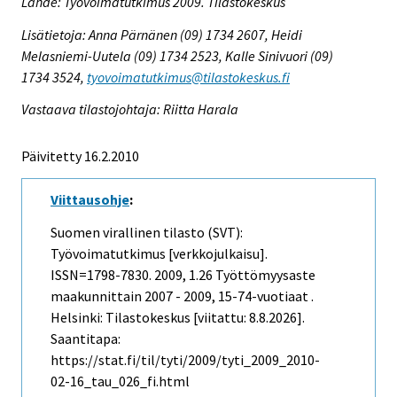
Lähde: Työvoimatutkimus 2009. Tilastokeskus
Lisätietoja: Anna Pärnänen (09) 1734 2607, Heidi
Melasniemi-Uutela (09) 1734 2523, Kalle Sinivuori (09)
1734 3524,
tyovoimatutkimus@tilastokeskus.fi
Vastaava tilastojohtaja: Riitta Harala
Päivitetty 16.2.2010
Viittausohje
:
Suomen virallinen tilasto (SVT):
Työvoimatutkimus [verkkojulkaisu].
ISSN=1798-7830. 2009, 1.26 Työttömyysaste
maakunnittain 2007 - 2009, 15-74-vuotiaat .
Helsinki: Tilastokeskus [viitattu: 8.8.2026].
Saantitapa:
https://stat.fi/til/tyti/2009/tyti_2009_2010-
02-16_tau_026_fi.html