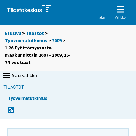
Valikko
Haku
Etusivu
>
Tilastot
>
Työvoimatutkimus
>
2009
>
1.26 Työttömyysaste
maakunnittain 2007 - 2009, 15-
74-vuotiaat
Avaa valikko
TILASTOT
Työvoimatutkimus