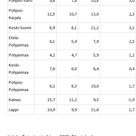
Pohjois-Savo
9,8
7,8
10,8
3,0
Pohjois-
12,5
10,7
13,0
2,3
Karjala
Keski-Suomi
8,9
8,1
11,2
3,1
Etelä-
6,1
5,4
7,9
2,5
Pohjanmaa
Pohjanmaa
4,2
4,7
5,9
1,2
Keski-
7,6
6,0
6,4
0,4
Pohjanmaa
Pohjois-
8,2
8,3
10,0
1,7
Pohjanmaa
Kainuu
15,7
11,2
9,3
-1,9
Lappi
10,9
9,9
11,6
1,7