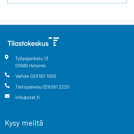
Työpajankatu
13
00580
Helsinki
Vaihde
029 551 1000
Tietopalvelu
029 551 2220
info@stat.fi
Kysy meiltä