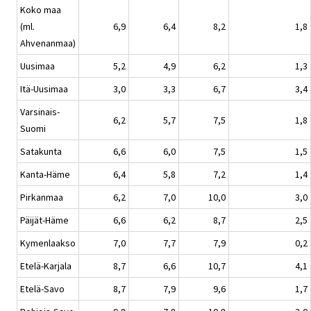
Koko maa
(ml.
6,9
6,4
8,2
1,8
Ahvenanmaa)
Uusimaa
5,2
4,9
6,2
1,3
Itä-Uusimaa
3,0
3,3
6,7
3,4
Varsinais-
6,2
5,7
7,5
1,8
Suomi
Satakunta
6,6
6,0
7,5
1,5
Kanta-Häme
6,4
5,8
7,2
1,4
Pirkanmaa
6,2
7,0
10,0
3,0
Päijät-Häme
6,6
6,2
8,7
2,5
Kymenlaakso
7,0
7,7
7,9
0,2
Etelä-Karjala
8,7
6,6
10,7
4,1
Etelä-Savo
8,7
7,9
9,6
1,7