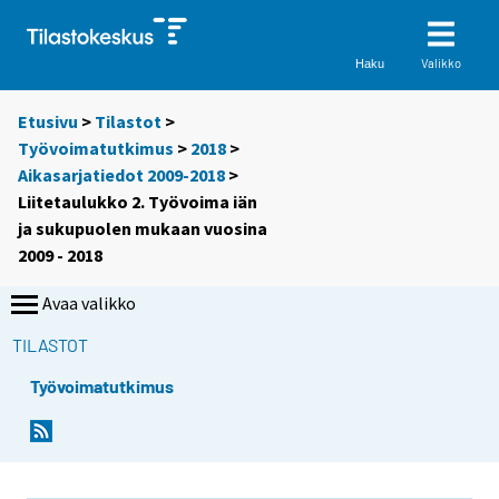
Valikko
Haku
Etusivu
>
Tilastot
>
Työvoimatutkimus
>
2018
>
Aikasarjatiedot 2009-2018
>
Liitetaulukko 2. Työvoima iän
ja sukupuolen mukaan vuosina
2009 - 2018
Avaa valikko
TILASTOT
Työvoimatutkimus