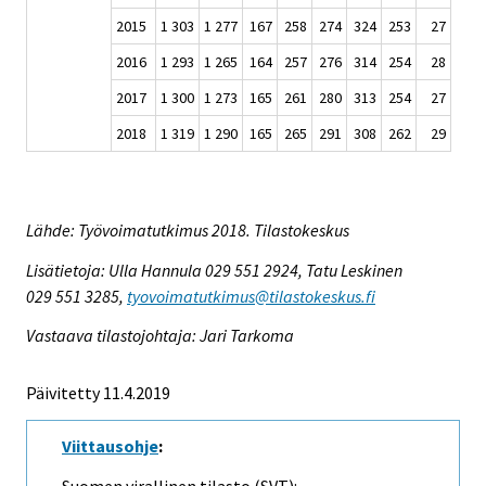
2015
1 303
1 277
167
258
274
324
253
27
2016
1 293
1 265
164
257
276
314
254
28
2017
1 300
1 273
165
261
280
313
254
27
2018
1 319
1 290
165
265
291
308
262
29
Lähde: Työvoimatutkimus 2018. Tilastokeskus
Lisätietoja: Ulla Hannula 029 551 2924, Tatu Leskinen
029 551 3285,
tyovoimatutkimus@tilastokeskus.fi
Vastaava tilastojohtaja: Jari Tarkoma
Päivitetty 11.4.2019
Viittausohje
: