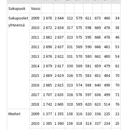
Sukupuoli
Vuosi
Sukupuolet
2009
2 678
2 644
322
579
611
673
460
34
yhteensä
2010
2 672
2 634
317
575
598
669
476
38
2011
2 682
2 637
323
575
595
668
476
46
2012
2 690
2 637
331
569
590
666
482
53
2013
2 676
2 622
331
570
580
662
480
54
2014
2 679
2 617
330
569
581
659
479
62
2015
2 689
2 619
326
575
583
652
484
70
2016
2 685
2 615
323
574
588
640
490
70
2017
2 707
2 635
326
578
597
636
499
72
2018
2 742
2 665
320
589
620
623
514
76
Miehet
2009
1 377
1 355
158
316
320
336
225
22
2010
1 385
1 360
158
318
314
337
234
25