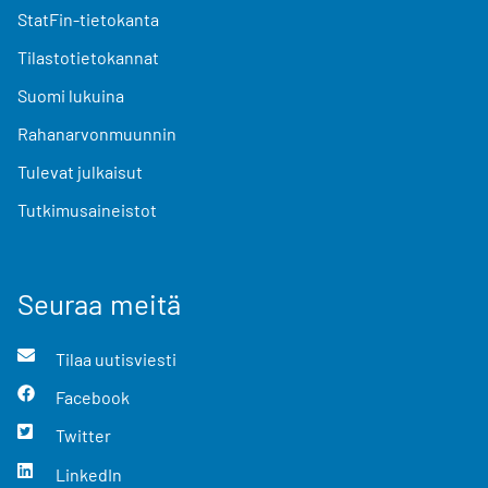
StatFin-tietokanta
Tilastotietokannat
Suomi lukuina
Rahanarvonmuunnin
Tulevat julkaisut
Tutkimusaineistot
Seuraa meitä
Tilaa uutisviesti
Facebook
Twitter
LinkedIn