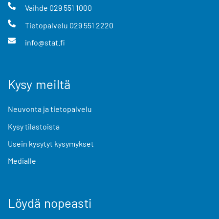
Vaihde
029 551 1000
Tietopalvelu
029 551 2220
info@stat.fi
Kysy meiltä
Neuvonta ja tietopalvelu
Kysy tilastoista
Usein kysytyt kysymykset
Medialle
Löydä nopeasti