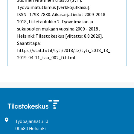
Suomen virallinen tilasto (SVT):
Työvoimatutkimus [verkkojulkaisu].
ISSN=1798-7830.
Aikasarjatiedot 2009-2018
2018, Liitetaulukko 2. Työvoima iän ja
sukupuolen mukaan vuosina 2009 - 2018 .
Helsinki: Tilastokeskus [viitattu: 8.8.2026].
Saantitapa:
https://stat.fi/til/tyti/2018/13/tyti_2018_13_
2019-04-11_tau_002_fi.html
Työpajankatu
13
00580
Helsinki