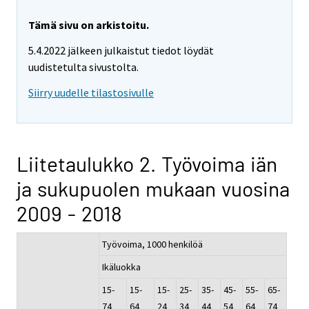
Tämä sivu on arkistoitu.
5.4.2022 jälkeen julkaistut tiedot löydät
uudistetulta sivustolta.
Siirry uudelle tilastosivulle
Liitetaulukko 2. Työvoima iän
ja sukupuolen mukaan vuosina
2009 - 2018
Työvoima, 1000 henkilöä
Ikäluokka
15-
15-
15-
25-
35-
45-
55-
65-
74
64
24
34
44
54
64
74