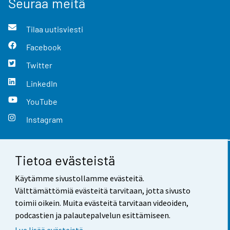
Seuraa meitä
Tilaa uutisviesti
Facebook
Twitter
LinkedIn
YouTube
Instagram
Tietoa evästeistä
Yhteystiedot
Käytämme sivustollamme evästeitä.
Palaute
Välttämättömiä evästeitä tarvitaan, jotta sivusto
toimii oikein. Muita evästeitä tarvitaan videoiden,
Käyttöehdot
podcastien ja palautepalvelun esittämiseen.
Tietosuoja