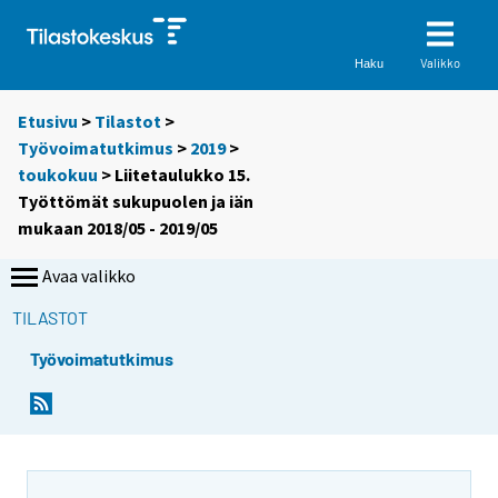
Valikko
Haku
Etusivu
>
Tilastot
>
Työvoimatutkimus
>
2019
>
toukokuu
> Liitetaulukko 15.
Työttömät sukupuolen ja iän
mukaan 2018/05 - 2019/05
Avaa valikko
TILASTOT
Työvoimatutkimus