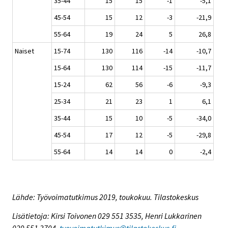
35-44
15
15
-1
-5,1
45-54
15
12
-3
-21,9
55-64
19
24
5
26,8
Naiset
15-74
130
116
-14
-10,7
15-64
130
114
-15
-11,7
15-24
62
56
-6
-9,3
25-34
21
23
1
6,1
35-44
15
10
-5
-34,0
45-54
17
12
-5
-29,8
55-64
14
14
0
-2,4
Lähde: Työvoimatutkimus 2019, toukokuu. Tilastokeskus
Lisätietoja: Kirsi Toivonen 029 551 3535, Henri Lukkarinen
029 551 3704,
tyovoimatutkimus@tilastokeskus.fi