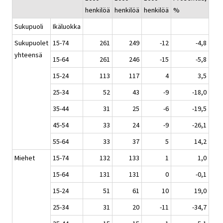
henkilöä
henkilöä
henkilöä
%
Sukupuoli
Ikäluokka
Sukupuolet
15-74
261
249
-12
-4,8
yhteensä
15-64
261
246
-15
-5,8
15-24
113
117
4
3,5
25-34
52
43
-9
-18,0
35-44
31
25
-6
-19,5
45-54
33
24
-9
-26,1
55-64
33
37
5
14,2
Miehet
15-74
132
133
1
1,0
15-64
131
131
0
-0,1
15-24
51
61
10
19,0
25-34
31
20
-11
-34,7