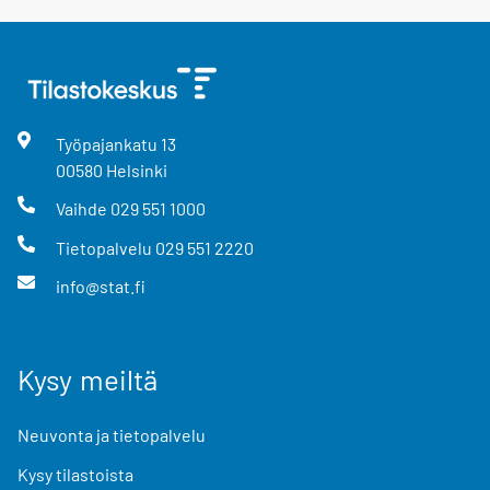
Työpajankatu
13
00580
Helsinki
Vaihde
029 551 1000
Tietopalvelu
029 551 2220
info@stat.fi
Kysy meiltä
Neuvonta ja tietopalvelu
Kysy tilastoista