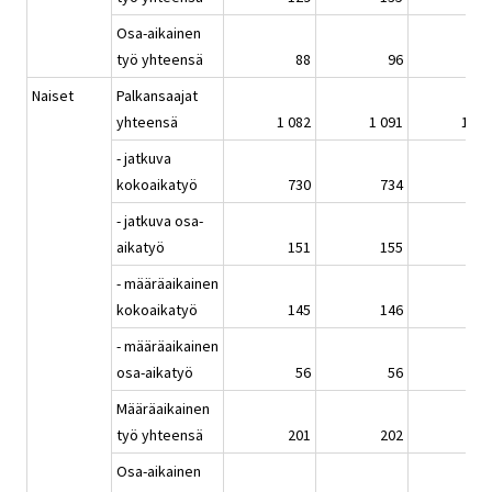
Osa-aikainen
työ yhteensä
88
96
9
Naiset
Palkansaajat
yhteensä
1 082
1 091
1 09
- jatkuva
kokoaikatyö
730
734
74
- jatkuva osa-
aikatyö
151
155
15
- määräaikainen
kokoaikatyö
145
146
14
- määräaikainen
osa-aikatyö
56
56
6
Määräaikainen
työ yhteensä
201
202
20
Osa-aikainen