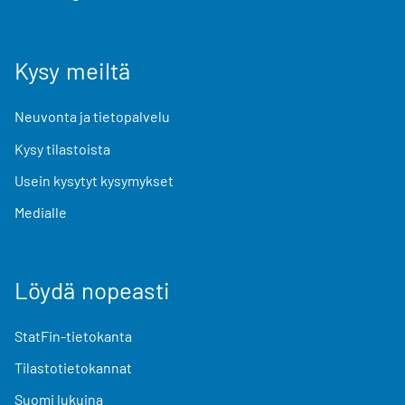
Kysy meiltä
Neuvonta ja tietopalvelu
Kysy tilastoista
Usein kysytyt kysymykset
Medialle
Löydä nopeasti
StatFin-tietokanta
Tilastotietokannat
Suomi lukuina