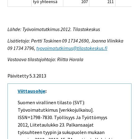
työ yhteensä
207
211
21
Lähde: Työvoimatutkimus 2012. Tilastokeskus
Lisätietoja: Pertti Taskinen 09 1734 2690, Joanna Viinikka
09 1734 3796,
tyovoimatutkimus@tilastokeskus.fi
Vastaava tilastojohtaja: Riitta Harala
Päivitetty 5.3.2013
Viittausohje
:
Suomen virallinen tilasto (SVT):
Työvoimatutkimus [verkkojulkaisu].
ISSN=1798-7830.
Työllisyys Ja Työttömyys
2012, Liitetaulukko 23. Palkansaajat
työsuhteen tyypin ja sukupuolen mukaan