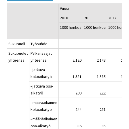
Vuosi
2010
2011
2012
1000 henkeä
1000 henkeä
1000 henke
Sukupuoli
Työsuhde
Sukupuolet
Palkansaajat
yhteensä
yhteensä
2 120
2 143
2 14
- jatkuva
kokoaikatyö
1 581
1 585
1 58
- jatkuva osa-
aikatyö
209
222
22
- määräaikainen
kokoaikatyö
244
251
24
- määräaikainen
osa-aikatyö
86
85
8