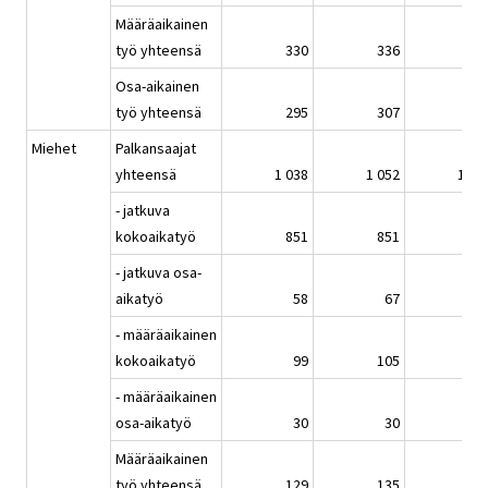
Määräaikainen
työ yhteensä
330
336
33
Osa-aikainen
työ yhteensä
295
307
31
Miehet
Palkansaajat
yhteensä
1 038
1 052
1 04
- jatkuva
kokoaikatyö
851
851
84
- jatkuva osa-
aikatyö
58
67
6
- määräaikainen
kokoaikatyö
99
105
10
- määräaikainen
osa-aikatyö
30
30
2
Määräaikainen
työ yhteensä
129
135
13