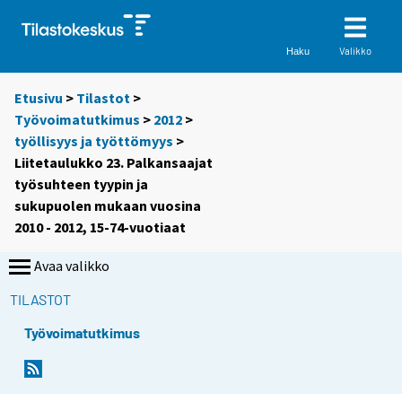
Valikko
Haku
Etusivu
>
Tilastot
>
Työvoimatutkimus
>
2012
>
työllisyys ja työttömyys
>
Liitetaulukko 23. Palkansaajat
työsuhteen tyypin ja
sukupuolen mukaan vuosina
2010 - 2012, 15-74-vuotiaat
Avaa valikko
TILASTOT
Työvoimatutkimus