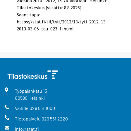
vuosina 2010 - 2012, 15-74-vuotiaat . Helsinki:
Tilastokeskus [viitattu: 8.8.2026].
Saantitapa:
https://stat.fi/til/tyti/2012/13/tyti_2012_13_
2013-03-05_tau_023_fi.html
Työpajankatu
13
00580
Helsinki
Vaihde
029 551 1000
Tietopalvelu
029 551 2220
info@stat.fi