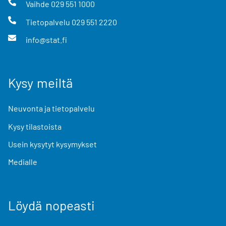
Vaihde
029 551 1000
Tietopalvelu
029 551 2220
info@stat.fi
Kysy meiltä
Neuvonta ja tietopalvelu
Kysy tilastoista
Usein kysytyt kysymykset
Medialle
Löydä nopeasti