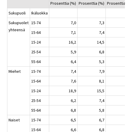
Prosenttia (%)
Prosenttia (%)
Prosenttia (%
Sukupuoli
Ikäluokka
Sukupuolet
15-74
7,0
7,3
7,
yhteensä
15-64
7,1
7,4
7,
15-24
16,2
14,5
16,
25-54
5,9
6,8
6,
55-64
6,4
5,3
6,
Miehet
15-74
7,4
7,9
7,
15-64
7,6
8,1
7,
15-24
18,9
15,5
16,
25-54
6,2
7,4
7,
55-64
6,8
5,8
4,
Naiset
15-74
6,5
6,7
7,
15-64
6,6
6,8
7,