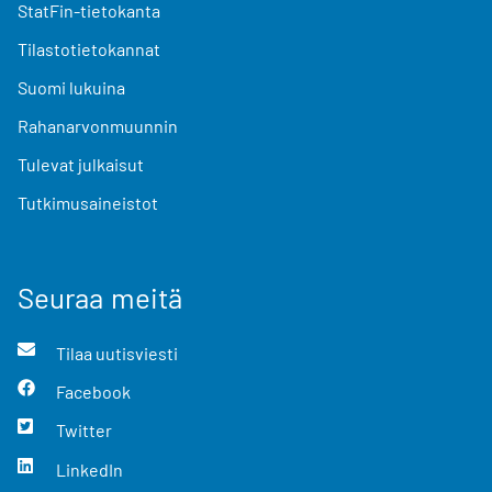
StatFin-tietokanta
Tilastotietokannat
Suomi lukuina
Rahanarvonmuunnin
Tulevat julkaisut
Tutkimusaineistot
Seuraa meitä
Tilaa uutisviesti
Facebook
Twitter
LinkedIn