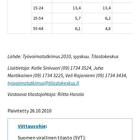
15-24
13,4
13,4
16,
25-54
5,7
6,2
5,
55-64
6,1
4,8
7,
Lähde: Työvoimatutkimus 2010, syyskuu. Tilastokeskus
Lisätietoja: Kalle Sinivuori (09) 1734 3524, Juha
Martikainen (09) 1734 3225, Veli Rajaniemi (09) 1734 3434,
tyovoimatutkimus@tilastokeskus.fi
Vastaava tilastojohtaja: Riitta Harala
Päivitetty 26.10.2010
Viittausohje
:
Suomen virallinen tilasto (SVT):