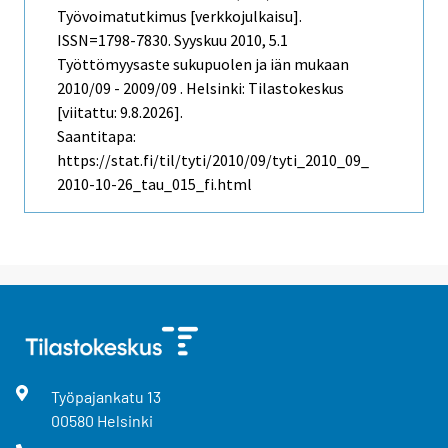
Työvoimatutkimus [verkkojulkaisu].
ISSN=1798-7830.
Syyskuu
2010, 5.1
Työttömyysaste sukupuolen ja iän mukaan
2010/09 - 2009/09 . Helsinki: Tilastokeskus
[viitattu: 9.8.2026].
Saantitapa:
https://stat.fi/til/tyti/2010/09/tyti_2010_09_
2010-10-26_tau_015_fi.html
Työpajankatu
13
00580
Helsinki