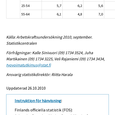
25-54
5,7
6,2
5,6
55-64
6,1
4,8
7,0
Källa: Arbetskraftsundersökning 2010, september.
Statistikcentralen
Förfrågningar: Kalle Sinivuori (09) 1734 3524, Juha
Martikainen (09) 1734 3225, Veli Rajaniemi (09) 1734 3434,
tyovoimatutkimus@stat.fi
Ansvarig statistikdirektör: Riitta Harala
Uppdaterad 26.10.2010
Instruktion för hänvisning
:
Finlands officiella statistik (FOS):