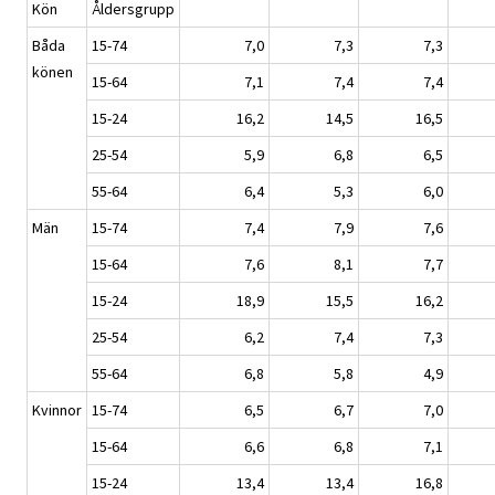
Kön
Åldersgrupp
Båda
15-74
7,0
7,3
7,3
könen
15-64
7,1
7,4
7,4
15-24
16,2
14,5
16,5
25-54
5,9
6,8
6,5
55-64
6,4
5,3
6,0
Män
15-74
7,4
7,9
7,6
15-64
7,6
8,1
7,7
15-24
18,9
15,5
16,2
25-54
6,2
7,4
7,3
55-64
6,8
5,8
4,9
Kvinnor
15-74
6,5
6,7
7,0
15-64
6,6
6,8
7,1
15-24
13,4
13,4
16,8