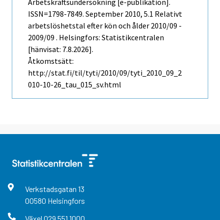
Arbetskraftsundersökning [e-publikation].
ISSN=1798-7849.
September
2010, 5.1 Relativt
arbetslöshetstal efter kön och ålder 2010/09 -
2009/09 . Helsingfors: Statistikcentralen
[hänvisat: 7.8.2026].
Åtkomstsätt:
http://stat.fi/til/tyti/2010/09/tyti_2010_09_2
010-10-26_tau_015_sv.html
Verkstadsgatan
13
00580
Helsingfors
Växel
029 551 1000