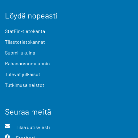
Löydä nopeasti
StatFin-tietokanta
Tilastotietokannat
Suomi lukuina
Rahanarvonmuunnin
Tulevat julkaisut
Tutkimusaineistot
Seuraa meitä
Tilaa uutisviesti
Facebook