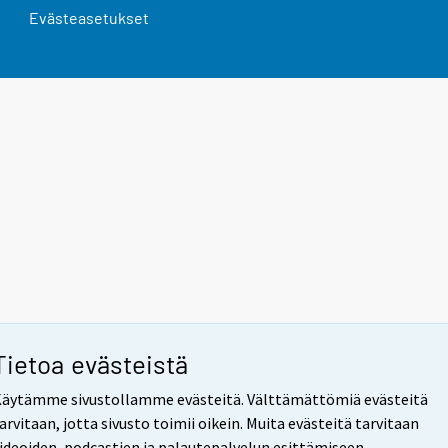
Evästeasetukset
Tietoa evästeistä
äytämme sivustollamme evästeitä. Välttämättömiä evästeitä
arvitaan, jotta sivusto toimii oikein. Muita evästeitä tarvitaan
ideoiden, podcastien ja palautepalvelun esittämiseen.