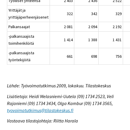
Työlliset yhteensä
2 403
2 436
2 522
Yrittäjät ja
322
342
329
yrittäjäperheenjäsenet
Palkansaajat
2 081
2 094
2 192
-palkansaajista
1 414
1 388
1 431
toimihenkilöitä
-palkansaajista
661
698
756
työntekijöitä
Lähde: Työvoimatutkimus 2009, lokakuu. Tilastokeskus
Lisätietoja: Heidi Melasniemi-Uutela (09) 1734 2523, Veli
Rajaniemi (09) 1734 3434, Olga Kambur (09) 1734 3565,
tyovoimatutkimus@tilastokeskus.fi
Vastaava tilastojohtaja: Riitta Harala