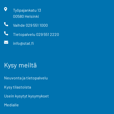
Työpajankatu
13
00580
Helsinki
Vaihde
029 551 1000
Tietopalvelu
029 551 2220
info@stat.fi
Kysy meiltä
Neuvonta ja tietopalvelu
Kysy tilastoista
Usein kysytyt kysymykset
Medialle