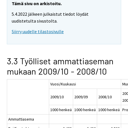
Tämä sivu on arkistoitu.
5.4.2022 jälkeen julkaistut tiedot löydät
uudistetulta sivustolta.
Siirry uudelle tilastosivulle
3.3 Työlliset ammattiaseman
mukaan 2009/10 - 2008/10
Vuosi/Kuukausi
Mu
200
2009/10
2009/09
2008/10
20
1000 henkeä
1000 henkeä
1000 henkeä
Pro
Ammattiasema