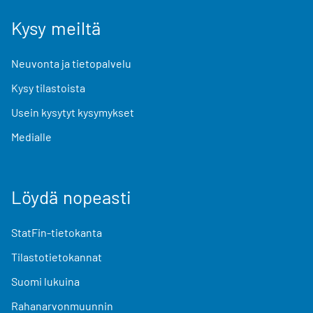
Kysy meiltä
Neuvonta ja tietopalvelu
Kysy tilastoista
Usein kysytyt kysymykset
Medialle
Löydä nopeasti
StatFin-tietokanta
Tilastotietokannat
Suomi lukuina
Rahanarvonmuunnin