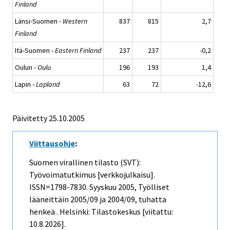
Finland
Länsi-Suomen -
Western
837
815
2,7
Finland
Itä-Suomen -
Eastern Finland
237
237
-0,2
Oulun -
Oulu
196
193
1,4
Lapin -
Lapland
63
72
-12,6
Päivitetty
25.10.2005
Viittausohje
:
Suomen virallinen tilasto (SVT):
Työvoimatutkimus [verkkojulkaisu].
ISSN=1798-7830.
Syyskuu
2005, Työlliset
lääneittäin 2005/09 ja 2004/09, tuhatta
henkeä . Helsinki: Tilastokeskus [viitattu:
10.8.2026].