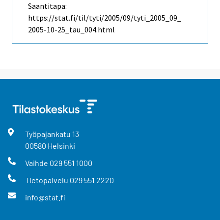
Saantitapa:
https://stat.fi/til/tyti/2005/09/tyti_2005_09_
2005-10-25_tau_004.html
Työpajankatu
13
00580
Helsinki
Vaihde
029 551 1000
Tietopalvelu
029 551 2220
info@stat.fi