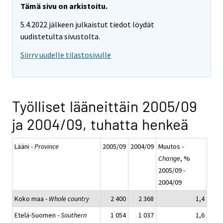
Tämä sivu on arkistoitu.
5.4.2022 jälkeen julkaistut tiedot löydät
uudistetulta sivustolta.
Siirry uudelle tilastosivulle
Työlliset lääneittäin 2005/09
ja 2004/09, tuhatta henkeä
Lääni -
Province
2005/09
2004/09
Muutos -
Change
, %
2005/09 -
2004/09
Koko maa -
Whole country
2 400
2 368
1,4
Etelä-Suomen -
Southern
1 054
1 037
1,6