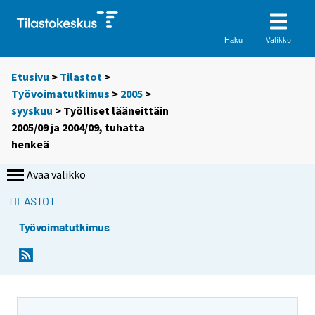
Valikko
Haku
Etusivu
>
Tilastot
>
Työvoimatutkimus
>
2005
>
syyskuu
> Työlliset lääneittäin
2005/09 ja 2004/09, tuhatta
henkeä
Avaa valikko
TILASTOT
Työvoimatutkimus