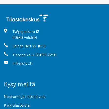
Työpajankatu
13
00580
Helsinki
Vaihde
029 551 1000
Tietopalvelu
029 551 2220
info@stat.fi
Kysy meiltä
Neuvonta ja tietopalvelu
Kysy tilastoista