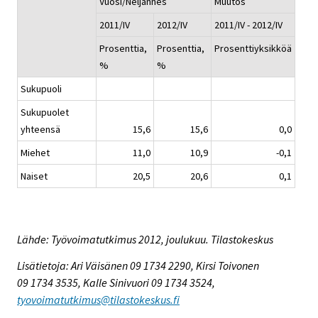
Vuosi/Neljännes
Muutos
2011/IV
2012/IV
2011/IV - 2012/IV
Prosenttia,
Prosenttia,
Prosenttiyksikköä
%
%
Sukupuoli
Sukupuolet
yhteensä
15,6
15,6
0,0
Miehet
11,0
10,9
-0,1
Naiset
20,5
20,6
0,1
Lähde: Työvoimatutkimus 2012, joulukuu. Tilastokeskus
Lisätietoja: Ari Väisänen 09 1734 2290, Kirsi Toivonen
09 1734 3535, Kalle Sinivuori 09 1734 3524,
tyovoimatutkimus@tilastokeskus.fi