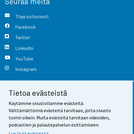
Seuraa meitä
Tilaa uutisviesti
Facebook
Twitter
LinkedIn
YouTube
Instagram
Tietoa evästeistä
Yhteystiedot
Käytämme sivustollamme evästeitä.
Palaute
Välttämättömiä evästeitä tarvitaan, jotta sivusto
toimii oikein. Muita evästeitä tarvitaan videoiden,
Käyttöehdot
podcastien ja palautepalvelun esittämiseen.
Tietosuoja
Lue lisää evästeistä.