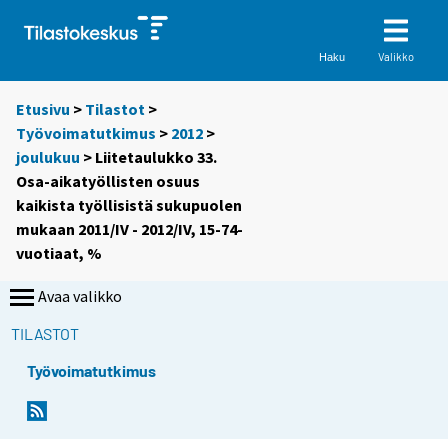
Valikko
Haku
Etusivu
>
Tilastot
>
Työvoimatutkimus
>
2012
>
joulukuu
> Liitetaulukko 33.
Osa-aikatyöllisten osuus
kaikista työllisistä sukupuolen
mukaan 2011/IV - 2012/IV, 15-74-
vuotiaat, %
Avaa valikko
TILASTOT
Työvoimatutkimus