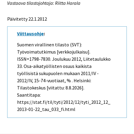
Vastaava tilastojohtaja: Riitta Harala
Päivitetty 22.1.2012
Viittausohje
:
Suomen virallinen tilasto (SVT):
Työvoimatutkimus [verkkojulkaisu].
ISSN=1798-7830.
Joulukuu
2012, Liitetaulukko
33. Osa-aikatyöllisten osuus kaikista
työllisistä sukupuolen mukaan 2011/IV -
2012/IV, 15-74-vuotiaat, % . Helsinki:
Tilastokeskus [viitattu: 8.8.2026].
Saantitapa:
https://stat.fi/til/tyti/2012/12/tyti_2012_12_
2013-01-22_tau_033_fi.html