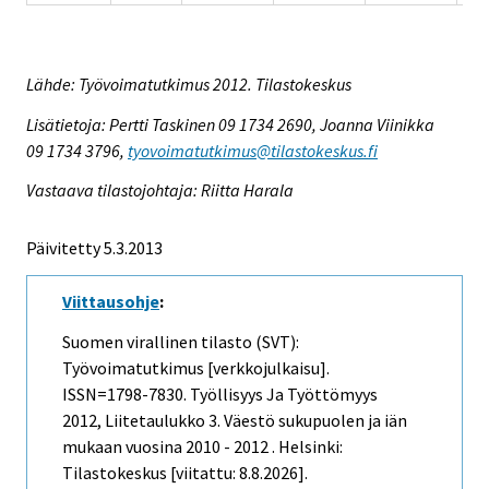
Lähde: Työvoimatutkimus 2012. Tilastokeskus
Lisätietoja: Pertti Taskinen 09 1734 2690, Joanna Viinikka
09 1734 3796,
tyovoimatutkimus@tilastokeskus.fi
Vastaava tilastojohtaja: Riitta Harala
Päivitetty 5.3.2013
Viittausohje
:
Suomen virallinen tilasto (SVT):
Työvoimatutkimus [verkkojulkaisu].
ISSN=1798-7830.
Työllisyys Ja Työttömyys
2012, Liitetaulukko 3. Väestö sukupuolen ja iän
mukaan vuosina 2010 - 2012 . Helsinki:
Tilastokeskus [viitattu: 8.8.2026].