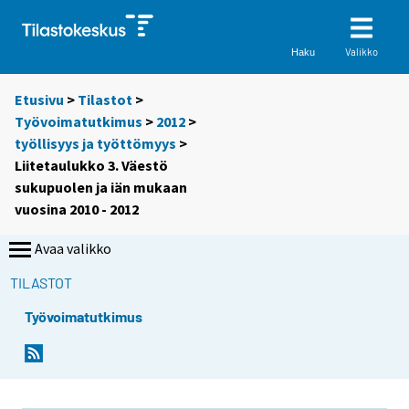
Valikko
Haku
Etusivu
>
Tilastot
>
Työvoimatutkimus
>
2012
>
työllisyys ja työttömyys
>
Liitetaulukko 3. Väestö
sukupuolen ja iän mukaan
vuosina 2010 - 2012
Avaa valikko
TILASTOT
Työvoimatutkimus