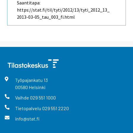
Saantitapa:
https://stat.fi/til/tyti/2012/13/tyti_2012_13_
2013-03-05_tau_003_fi.html
Työpajankatu
13
00580
Helsinki
Vaihde
029 551 1000
Tietopalvelu
029 551 2220
info@stat.fi