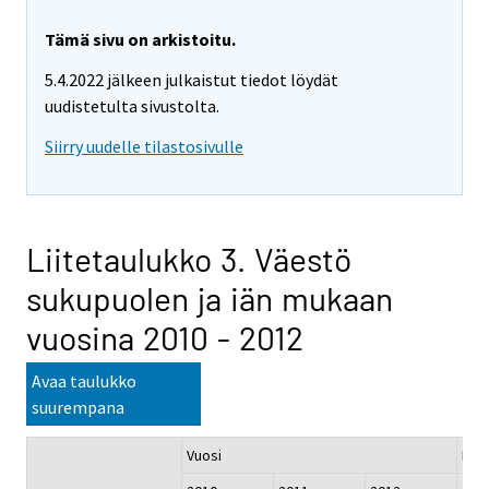
Tämä sivu on arkistoitu.
5.4.2022 jälkeen julkaistut tiedot löydät
uudistetulta sivustolta.
Siirry uudelle tilastosivulle
Liitetaulukko 3. Väestö
sukupuolen ja iän mukaan
vuosina 2010 - 2012
Avaa taulukko
suurempana
Vuosi
Muu