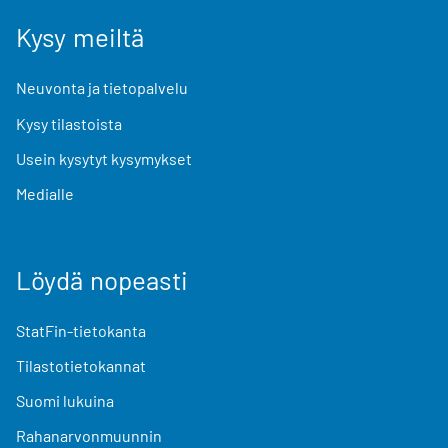
Kysy meiltä
Neuvonta ja tietopalvelu
Kysy tilastoista
Usein kysytyt kysymykset
Medialle
Löydä nopeasti
StatFin-tietokanta
Tilastotietokannat
Suomi lukuina
Rahanarvonmuunnin