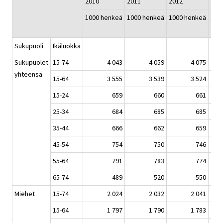
2010
2011
2012
201
1000 henkeä
1000 henkeä
1000 henkeä
100
Sukupuoli
Ikäluokka
Sukupuolet
15-74
4 043
4 059
4 075
yhteensä
15-64
3 555
3 539
3 524
15-24
659
660
661
25-34
684
685
685
35-44
666
662
659
45-54
754
750
746
55-64
791
783
774
65-74
489
520
550
Miehet
15-74
2 024
2 032
2 041
15-64
1 797
1 790
1 783