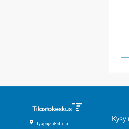
Kysy 
Työpajankatu
13