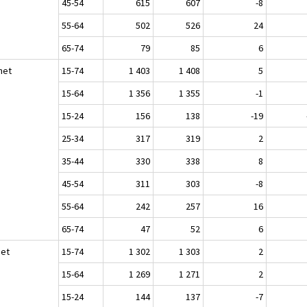
45-54
615
607
-8
55-64
502
526
24
65-74
79
85
6
het
15-74
1 403
1 408
5
15-64
1 356
1 355
-1
15-24
156
138
-19
25-34
317
319
2
35-44
330
338
8
45-54
311
303
-8
55-64
242
257
16
65-74
47
52
6
set
15-74
1 302
1 303
2
15-64
1 269
1 271
2
15-24
144
137
-7