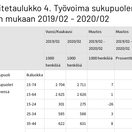
itetaulukko 4. Työvoima sukupuole
n mukaan 2019/02 - 2020/02
Vuosi/Kuukausi
Muutos
Muutos
2019/02
2020/02
2019/02 -
2019/02 -
2020/02
2020/02
1000
1000
1000 henkilöä
Prosentt
henkilöä
henkilöä
upuoli
Ikäluokka
upuolet
15-74
2 704
2 711
7
eensä
15-64
2 625
2 626
1
15-24
301
275
-26
25-34
585
588
3
35-44
622
631
8