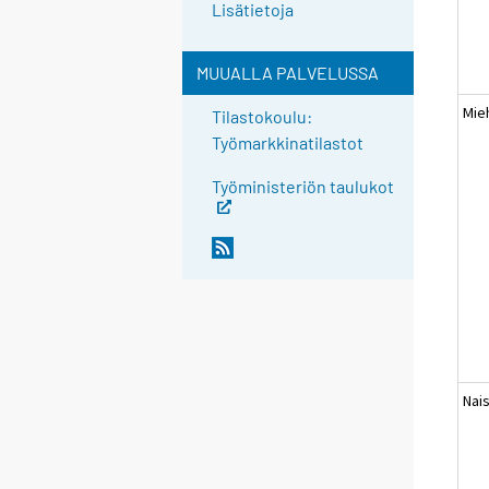
Lisätietoja
MUUALLA PALVELUSSA
Mie
Tilastokoulu:
Työmarkkinatilastot
Työministeriön taulukot
Nai