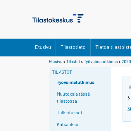
Etusivu
Tilastotieto
Tietoa tilastoist
Y
Etusivu
>
Tilastot
>
Työvoimatutkimus
>
2020
o
TILASTOT
u
a
Työvoimatutkimus
r
T
e
Muutoksia tässä
5
m
tilastossa
o
S
Julkistukset
v
i
Katsaukset
n