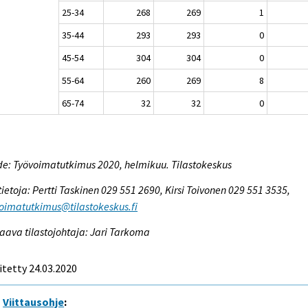
25-34
268
269
1
35-44
293
293
0
45-54
304
304
0
55-64
260
269
8
65-74
32
32
0
e: Työvoimatutkimus 2020, helmikuu. Tilastokeskus
tietoja: Pertti Taskinen 029 551 2690, Kirsi Toivonen 029 551 3535,
oimatutkimus@tilastokeskus.fi
aava tilastojohtaja: Jari Tarkoma
itetty 24.03.2020
Viittausohje
: