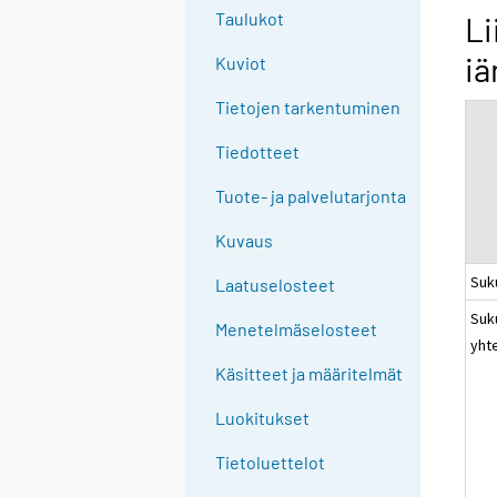
g
Taulukot
Li
t
iä
Kuviot
o
a
Tietojen tarkentuminen
n
o
Tiedotteet
t
Tuote- ja palvelutarjonta
h
e
Kuvaus
r
Suk
s
Laatuselosteet
e
Suk
Menetelmäselosteet
r
yht
v
Käsitteet ja määritelmät
i
c
Luokitukset
e
Tietoluettelot
.