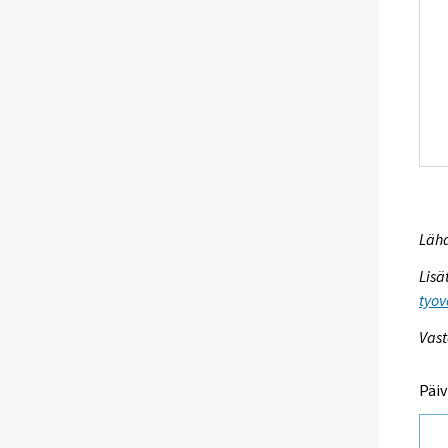
Lähd
Lisä
tyov
Vast
Päiv