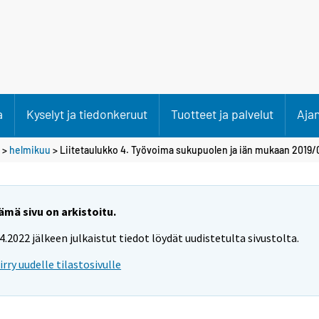
a
Kyselyt ja tiedonkeruut
Tuotteet ja palvelut
Aja
>
helmikuu
> Liitetaulukko 4. Työvoima sukupuolen ja iän mukaan 2019/
ämä sivu on arkistoitu.
.4.2022 jälkeen julkaistut tiedot löydät uudistetulta sivustolta.
iirry uudelle tilastosivulle