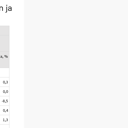
n ja
ia, %
0,3
0,0
-8,5
0,4
1,3