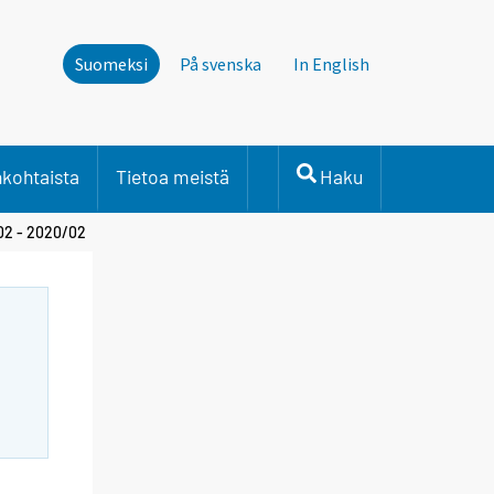
Suomeksi
På svenska
In English
nkohtaista
Tietoa meistä
Haku
02 - 2020/02