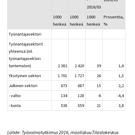
2016/03
1000
1000
1000
Prosenttia,
henkeä
henkeä
henkeä
%
Työnantajasektori
Työnantajasektorit
yhteensä (ml.
työnantajasektori
tuntematon)
2 382
2 420
39
1,6
Yksityinen sektori
1 701
1 727
26
1,5
Julkinen sektori
673
687
15
2,2
- valtio
134
128
-6
-4,4
- kunta
538
559
21
3,8
Lähde: Työvoimatutkimus 2016, maaliskuu.Tilastokeskus