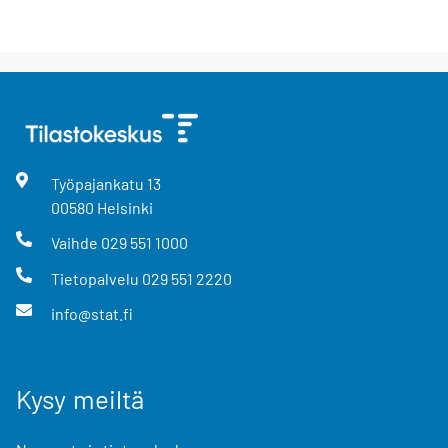
Työpajankatu
13
00580
Helsinki
Vaihde
029 551 1000
Tietopalvelu
029 551 2220
info@stat.fi
Kysy meiltä