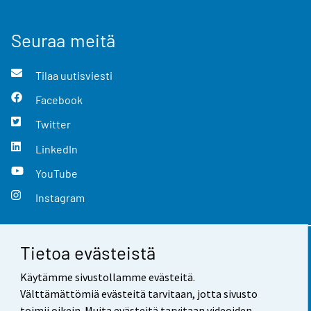
Seuraa meitä
Tilaa uutisviesti
Facebook
Twitter
LinkedIn
YouTube
Instagram
Tietoa evästeistä
Yhteystiedot
Käytämme sivustollamme evästeitä.
Palaute
Välttämättömiä evästeitä tarvitaan, jotta sivusto
toimii oikein. Muita evästeitä tarvitaan videoiden,