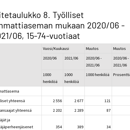
itetaulukko 8. Työlliset
mmattiaseman mukaan 2020/06 -
21/06, 15-74-vuotiaat
Vuosi/Kuukausi
Muutos
Muutos
2020/06
2021/06
2020/06 -
2020/06 -
2021/06
2021/06
1000
1000
1000 henkilöä
Prosentti
henkilöä
henkilöä
attiasema
lliset yhteensä
2 556
2 677
121
kansaajat yhteensä
2 202
2 289
87
täjät ja
ttäjäperheenjäsenet
354
389
34