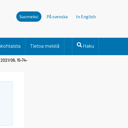
Suomeksi
På svenska
In English
nkohtaista
Tietoa meistä
Haku
 2021/06, 15-74-