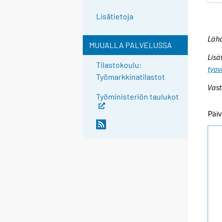
Lisätietoja
Lähd
MUUALLA PALVELUSSA
Lisä
Tilastokoulu:
tyov
Työmarkkinatilastot
Vast
Työministeriön taulukot
Päiv