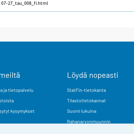
07-27_tau_008_fi.html
meiltä
Löydä nopeasti
 ja tietopalvelu
StatFin-tietokanta
stoista
Tilastotietokannat
sytyt kysymykset
Suomi lukuina
Rahanarvonmuunnin
Tulevat julkaisut