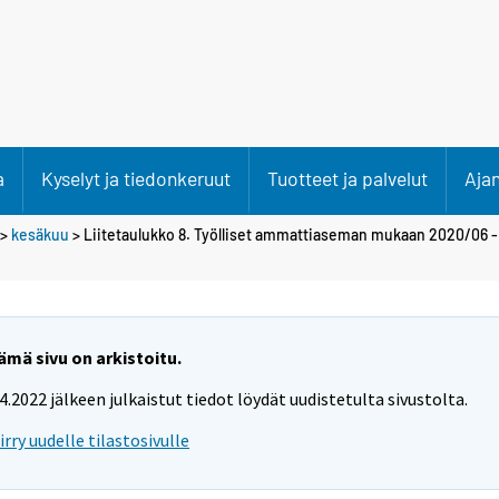
a
Kyselyt ja tiedonkeruut
Tuotteet ja palvelut
Aja
>
kesäkuu
> Liitetaulukko 8. Työlliset ammattiaseman mukaan 2020/06 -
ämä sivu on arkistoitu.
.4.2022 jälkeen julkaistut tiedot löydät uudistetulta sivustolta.
iirry uudelle tilastosivulle