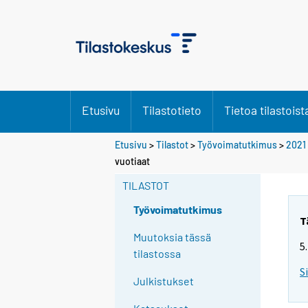
Etusivu
Tilastotieto
Tietoa tilastoist
Etusivu
>
Tilastot
>
Työvoimatutkimus
>
2021
Y
vuotiaat
o
TILASTOT
u
a
Työvoimatutkimus
r
T
e
Muutoksia tässä
5
m
tilastossa
o
S
Julkistukset
v
i