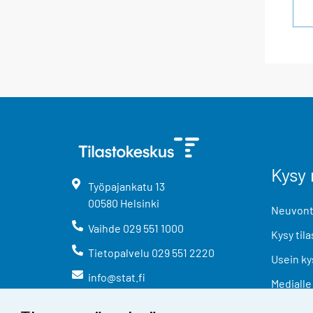
Kysy 
Työpajankatu
13
00580
Helsinki
Neuvonta
Vaihde
029 551 1000
Kysy tila
Tietopalvelu
029 551 2220
Usein ky
info@stat.fi
Medialle