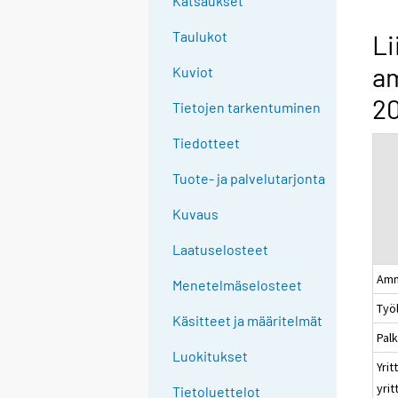
Katsaukset
n
g
Taulukot
Li
t
a
Kuviot
o
a
20
Tietojen tarkentuminen
n
o
Tiedotteet
t
Tuote- ja palvelutarjonta
h
e
Kuvaus
r
s
Laatuselosteet
e
Amm
Menetelmäselosteet
r
Työ
v
Käsitteet ja määritelmät
i
Pal
c
Luokitukset
Yrit
e
yri
Tietoluettelot
.