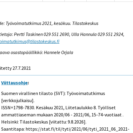
e: Työvoimatutkimus 2021, kesäkuu. Tilastokeskus
tietoja: Pertti Taskinen 029 551 2690, Ulla Hannula 029 551 2924,
oimatutkimus@tilastokeskus.fi
aava osastopäällikkö: Hannele Orjala
itetty 27.7.2021
Viittausohje
:
Suomen virallinen tilasto (SVT): Työvoimatutkimus
[verkkojulkaisu].
ISSN=1798-7830.
Kesäkuu
2021, Liitetaulukko 8. Työlliset
ammattiaseman mukaan 2020/06 - 2021/06, 15-74-vuotiaat .
Helsinki: Tilastokeskus [viitattu: 9.8.2026].
Saantitapa: https://stat.fi/til/tyti/2021/06/tyti_2021_06_2021-