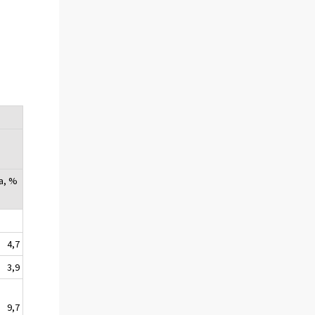
a, %
4,7
3,9
9,7