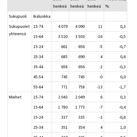
henkeä
henkeä
henkeä
%
Sukupuoli
Ikäluokka
Sukupuolet
15-74
4 079
4 090
11
0,3
yhteensä
15-64
3 520
3 503
-16
-0,5
15-24
661
656
-5
-0,7
25-34
685
690
4
0,6
35-44
658
656
-2
-0,3
45-54
745
745
-0
0,0
55-64
771
758
-13
-1,7
Miehet
15-74
2 043
2 049
6
0,3
15-64
1 780
1 773
-7
-0,4
15-24
337
335
-2
-0,6
25-34
351
354
4
1,0