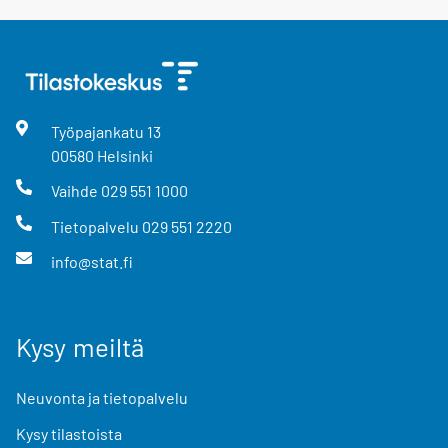
Työpajankatu
13
00580
Helsinki
Vaihde
029 551 1000
Tietopalvelu
029 551 2220
info@stat.fi
Kysy meiltä
Neuvonta ja tietopalvelu
Kysy tilastoista