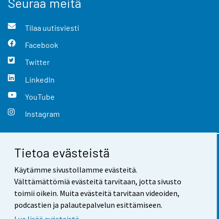
Seuraa meitä
Tilaa uutisviesti
Facebook
Twitter
LinkedIn
YouTube
Instagram
Tietoa evästeistä
Yhteystiedot
Käytämme sivustollamme evästeitä.
Palaute
Välttämättömiä evästeitä tarvitaan, jotta sivusto
toimii oikein. Muita evästeitä tarvitaan videoiden,
Käyttöehdot
podcastien ja palautepalvelun esittämiseen.
Tietosuoja