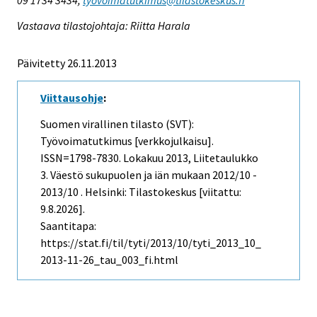
Vastaava tilastojohtaja: Riitta Harala
Päivitetty 26.11.2013
Viittausohje
:
Suomen virallinen tilasto (SVT):
Työvoimatutkimus [verkkojulkaisu].
ISSN=1798-7830.
Lokakuu
2013, Liitetaulukko
3. Väestö sukupuolen ja iän mukaan 2012/10 -
2013/10 . Helsinki: Tilastokeskus [viitattu:
9.8.2026].
Saantitapa:
https://stat.fi/til/tyti/2013/10/tyti_2013_10_
2013-11-26_tau_003_fi.html