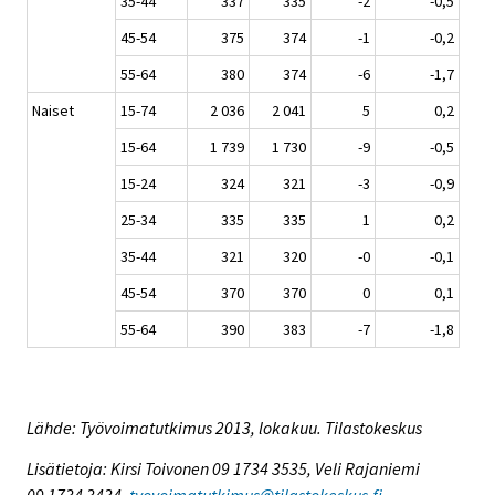
35-44
337
335
-2
-0,5
45-54
375
374
-1
-0,2
55-64
380
374
-6
-1,7
Naiset
15-74
2 036
2 041
5
0,2
15-64
1 739
1 730
-9
-0,5
15-24
324
321
-3
-0,9
25-34
335
335
1
0,2
35-44
321
320
-0
-0,1
45-54
370
370
0
0,1
55-64
390
383
-7
-1,8
Lähde: Työvoimatutkimus 2013, lokakuu. Tilastokeskus
Lisätietoja: Kirsi Toivonen 09 1734 3535, Veli Rajaniemi
09 1734 3434,
tyovoimatutkimus@tilastokeskus.fi