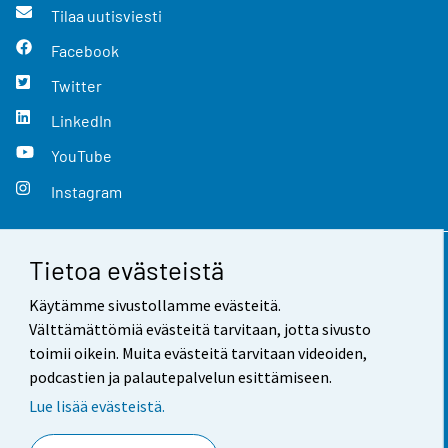
Tilaa uutisviesti
Facebook
Twitter
LinkedIn
YouTube
Instagram
Tietoa evästeistä
Yhteystiedot
Käytämme sivustollamme evästeitä.
Palaute
Välttämättömiä evästeitä tarvitaan, jotta sivusto
toimii oikein. Muita evästeitä tarvitaan videoiden,
Käyttöehdot
podcastien ja palautepalvelun esittämiseen.
Tietosuoja
Lue lisää evästeistä.
Saavutettavuus