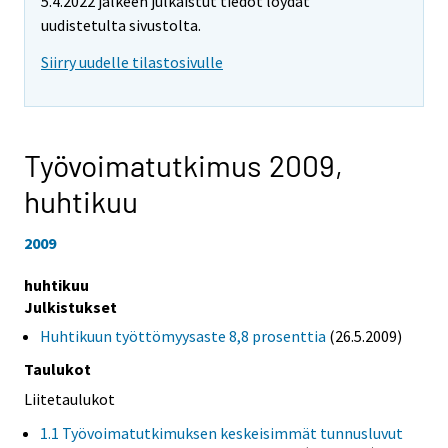
5.4.2022 jälkeen julkaistut tiedot löydät
uudistetulta sivustolta.
Siirry uudelle tilastosivulle
Työvoimatutkimus 2009,
huhtikuu
2009
huhtikuu
Julkistukset
Huhtikuun työttömyysaste 8,8 prosenttia
(26.5.2009)
Taulukot
Liitetaulukot
1.1 Työvoimatutkimuksen keskeisimmät tunnusluvut