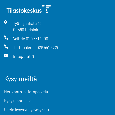
Työpajankatu
13
00580
Helsinki
Vaihde
029 551 1000
Tietopalvelu
029 551 2220
info@stat.fi
Kysy meiltä
Neuvonta ja tietopalvelu
Kysy tilastoista
Usein kysytyt kysymykset