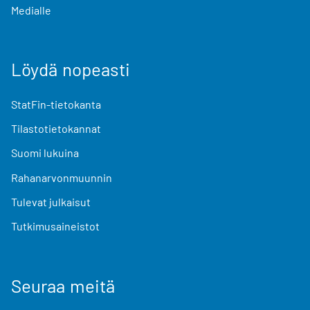
Medialle
Löydä nopeasti
StatFin-tietokanta
Tilastotietokannat
Suomi lukuina
Rahanarvonmuunnin
Tulevat julkaisut
Tutkimusaineistot
Seuraa meitä