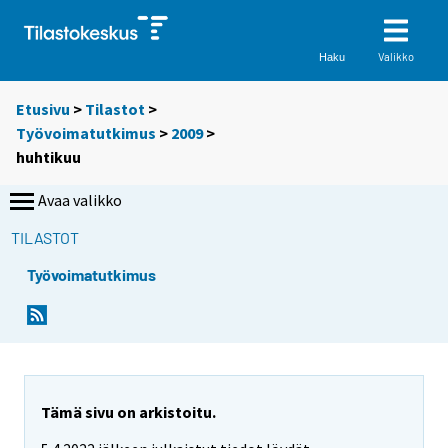
Valikko
Haku
Etusivu
>
Tilastot
>
Työvoimatutkimus
>
2009
>
huhtikuu
Avaa valikko
TILASTOT
Työvoimatutkimus
Tämä sivu on arkistoitu.