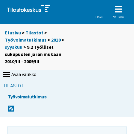
Valikko
Haku
Etusivu
>
Tilastot
>
Työvoimatutkimus
>
2010
>
syyskuu
> 9.2 Työlliset
sukupuolen ja iän mukaan
2010/III - 2009/III
Avaa valikko
TILASTOT
Työvoimatutkimus