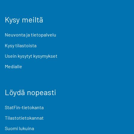
Kysy meiltä
Neuvonta ja tietopalvelu
Kysy tilastoista
Usein kysytyt kysymykset
Medialle
Löydä nopeasti
StatFin-tietokanta
Tilastotietokannat
Suomi lukuina