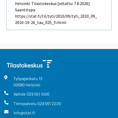
Helsinki: Tilastokeskus [viitattu: 7.8.2026].
Saantitapa:
https://stat.fi/til/tyti/2010/09/tyti_2010_09_
2010-10-26_tau_025_fi.html
Työpajankatu
13
00580
Helsinki
Vaihde
029 551 1000
Tietopalvelu
029 551 2220
info@stat.fi