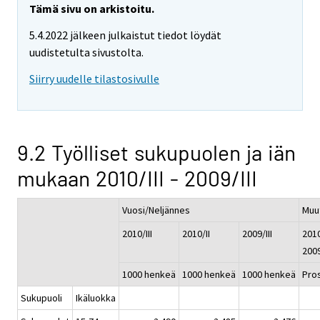
Tämä sivu on arkistoitu.
5.4.2022 jälkeen julkaistut tiedot löydät
uudistetulta sivustolta.
Siirry uudelle tilastosivulle
9.2 Työlliset sukupuolen ja iän
mukaan 2010/III - 2009/III
Vuosi/Neljännes
Muu
2010/III
2010/II
2009/III
2010/
2009
1000 henkeä
1000 henkeä
1000 henkeä
Pros
Sukupuoli
Ikäluokka