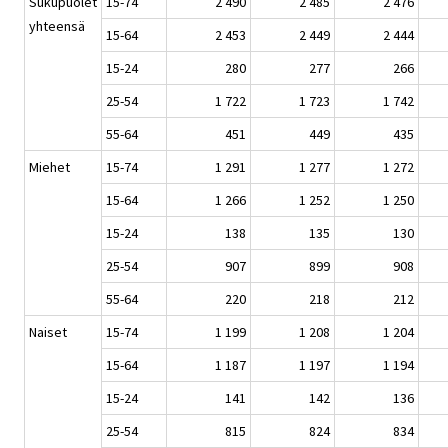
Sukupuolet
15-74
2 490
2 485
2 476
yhteensä
15-64
2 453
2 449
2 444
15-24
280
277
266
25-54
1 722
1 723
1 742
55-64
451
449
435
Miehet
15-74
1 291
1 277
1 272
15-64
1 266
1 252
1 250
15-24
138
135
130
25-54
907
899
908
55-64
220
218
212
Naiset
15-74
1 199
1 208
1 204
15-64
1 187
1 197
1 194
15-24
141
142
136
25-54
815
824
834