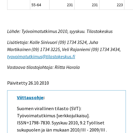
55-64
231
231
223
Lähde: Työvoimatutkimus 2010, syyskuu. Tilastokeskus
Lisätietoja: Kalle Sinivuori (09) 1734 3524, Juha
Martikainen (09) 1734 3225, Veli Rajaniemi (09) 1734 3434,
tyovoimatutkimus@tilastokeskus.fi
Vastaava tilastojohtaja: Riitta Harala
Päivitetty 26.10.2010
Viittausohje
:
Suomen virallinen tilasto (SVT):
Työvoimatutkimus [verkkojulkaisu].
ISSN=1798-7830.
Syyskuu
2010, 9.2 Työlliset
sukupuolen ja iän mukaan 2010/III - 2009/III .