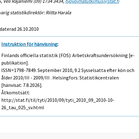
, Veli Rajaniemi (09) 1734 3434,
tyovoimatutkimus@stat.fi
arig statistikdirektör: Riitta Harala
daterad 26.10.2010
Instruktion för hänvisning
:
Finlands officiella statistik (FOS): Arbetskraftsundersökning [e-
publikation].
ISSN=1798-7849.
September
2010, 9.2 Sysselsatta efter kön och
ålder 2010/III - 2009/III . Helsingfors: Statistikcentralen
[hänvisat: 7.8.2026].
Åtkomstsätt:
http://stat.fi/til/tyti/2010/09/tyti_2010_09_2010-10-
26_tau_025_sv.html