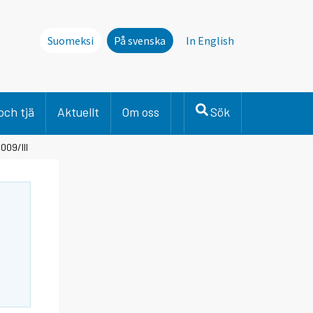
Suomeksi
På svenska
In English
och tjä
Aktuellt
Om oss
Sök
009/III