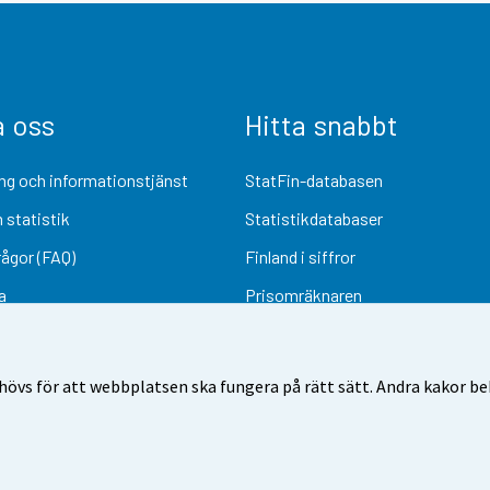
a oss
Hitta snabbt
ng och informationstjänst
StatFin-databasen
 statistik
Statistikdatabaser
rågor (FAQ)
Finland i siffror
a
Prisomräknaren
Kommande publiceringar
Undersökningsmaterial
övs för att webbplatsen ska fungera på rätt sätt. Andra kakor behö
Användarvillkor
Dataskydd
Tillgänglighet
Information om