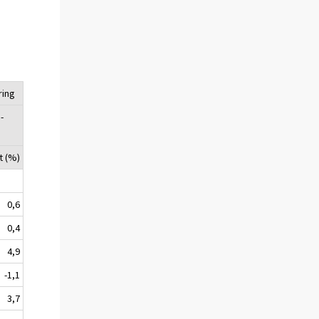
ring
 -
t (%)
0,6
0,4
4,9
-1,1
3,7