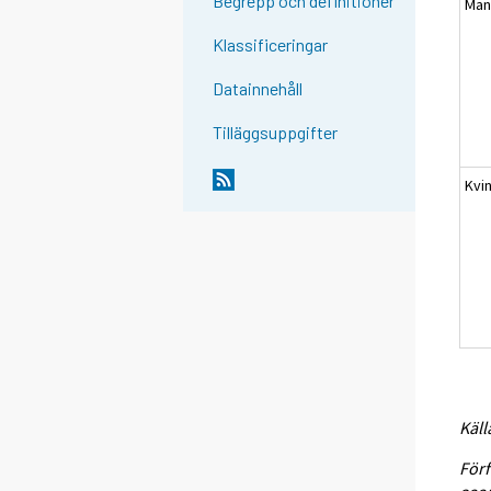
Begrepp och definitioner
Mä
Klassificeringar
Datainnehåll
Tilläggsuppgifter
Kvi
Käll
Förf