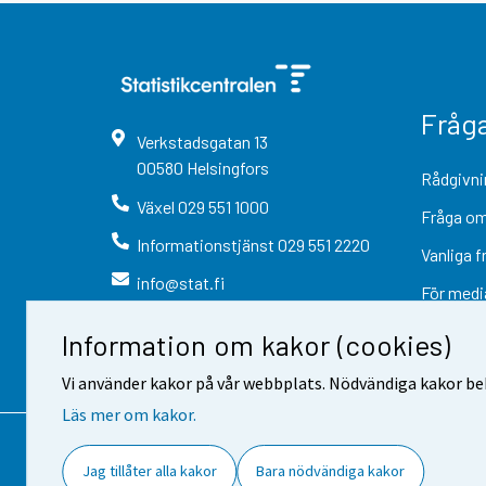
Fråg
Verkstadsgatan
13
00580
Helsingfors
Rådgivni
Växel
029 551 1000
Fråga om
Informationstjänst
029 551 2220
Vanliga f
info@stat.fi
För medi
Information om kakor (cookies)
Vi använder kakor på vår webbplats. Nödvändiga kakor beh
Läs mer om kakor.
Kontaktinformation
Respons
Jag tillåter alla kakor
Bara nödvändiga kakor