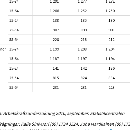
n
15-74
1 291
1 277
1 272
15-64
1 266
1 252
1 250
15-24
138
135
130
25-54
907
899
908
55-64
220
218
212
nnor
15-74
1 199
1 208
1 204
15-64
1 187
1 197
1 194
15-24
141
142
136
25-54
815
824
834
55-64
231
231
223
a: Arbetskraftsundersökning 2010, september. Statistikcentralen
rågningar: Kalle Sinivuori (09) 1734 3524, Juha Martikainen (09) 17