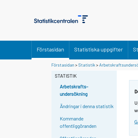
Förstasidan
Statistiska uppgifter
St
Förstasidan
>
Statistik
>
Arbetskraftsunders
STATISTIK
Arbetskrafts-
D
undersökning
U
Ändringar i denna statistik
w
Kommande
G
offentliggöranden