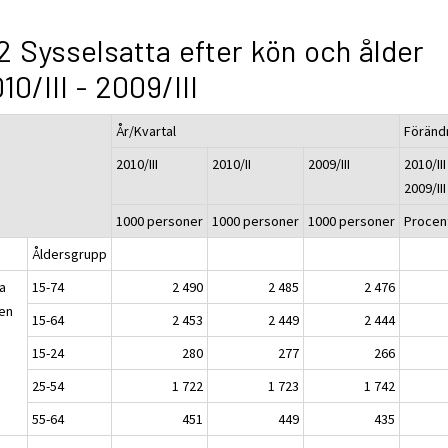
2 Sysselsatta efter kön och ålder
10/III - 2009/III
År/Kvartal
Föränd
2010/III
2010/II
2009/III
2010/III
2009/III
1000 personer
1000 personer
1000 personer
Procen
Åldersgrupp
a
15-74
2 490
2 485
2 476
en
15-64
2 453
2 449
2 444
15-24
280
277
266
25-54
1 722
1 723
1 742
55-64
451
449
435