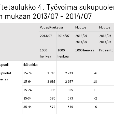
itetaulukko 4. Työvoima sukupuole
n mukaan 2013/07 - 2014/07
Vuosi/Kuukausi
Muutos
Muutos
2013/07
2014/07
2013/07 -
2013/07 -
2014/07
2014/07
1000
1000
1000 henkeä
Prosentti
henkeä
henkeä
upuoli
Ikäluokka
upuolet
15-74
2 749
2 743
-6
eensä
15-64
2 695
2 677
-18
15-24
396
385
-11
25-34
576
573
-2
35-44
579
579
0