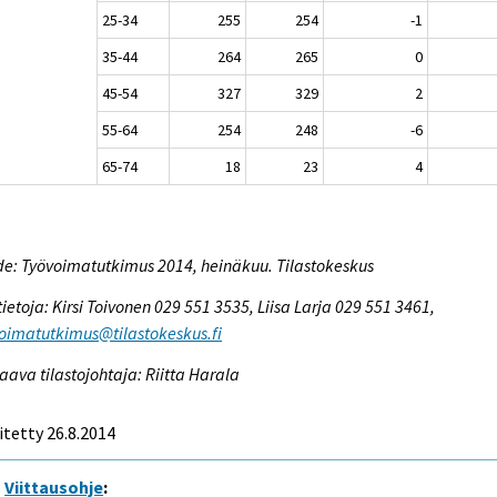
25-34
255
254
-1
35-44
264
265
0
45-54
327
329
2
55-64
254
248
-6
65-74
18
23
4
e: Työvoimatutkimus 2014, heinäkuu. Tilastokeskus
tietoja: Kirsi Toivonen 029 551 3535, Liisa Larja 029 551 3461,
oimatutkimus@tilastokeskus.fi
aava tilastojohtaja: Riitta Harala
itetty 26.8.2014
Viittausohje
: