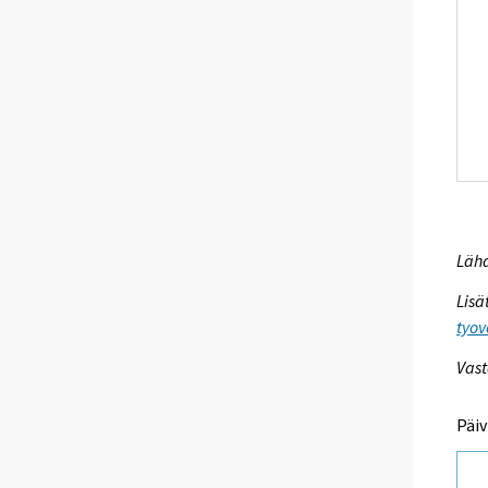
Lähd
Lisä
tyov
Vast
Päiv