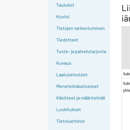
g
Taulukot
Li
t
iä
Kuviot
o
a
Tietojen tarkentuminen
n
o
Tiedotteet
t
Tuote- ja palvelutarjonta
h
e
Kuvaus
r
Suk
s
Laatuselosteet
e
Suk
Menetelmäselosteet
r
yht
v
Käsitteet ja määritelmät
i
c
Luokitukset
e
Tietoluettelot
.