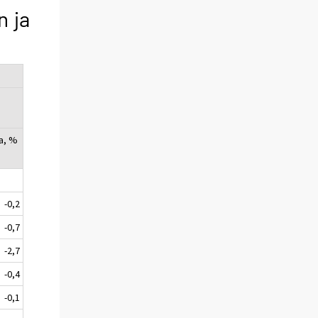
n ja
a, %
-0,2
-0,7
-2,7
-0,4
-0,1