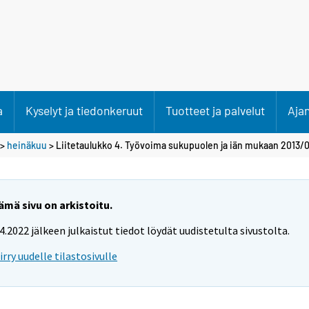
a
Kyselyt ja tiedonkeruut
Tuotteet ja palvelut
Aja
>
heinäkuu
> Liitetaulukko 4. Työvoima sukupuolen ja iän mukaan 2013/0
ämä sivu on arkistoitu.
.4.2022 jälkeen julkaistut tiedot löydät uudistetulta sivustolta.
iirry uudelle tilastosivulle