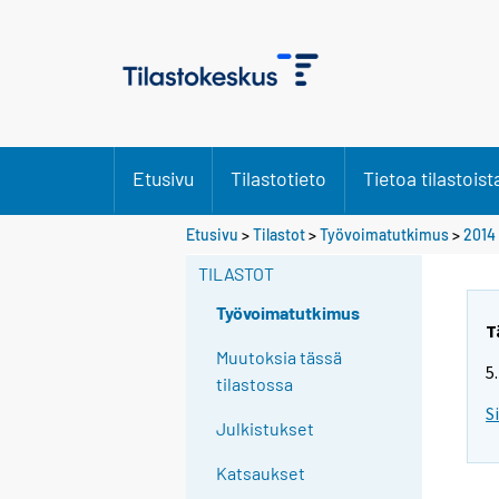
Etusivu
Tilastotieto
Tietoa tilastoist
Y
Etusivu
>
Tilastot
>
Työvoimatutkimus
>
2014
o
TILASTOT
u
a
Työvoimatutkimus
r
T
e
Muutoksia tässä
5
m
tilastossa
o
S
Julkistukset
v
i
Katsaukset
n