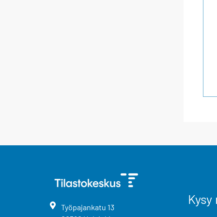
Kysy 
Työpajankatu
13