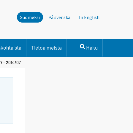
Suomeksi
På svenska
In English
nkohtaista
Tietoa meistä
Haku
7 - 2014/07