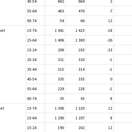
45-54
662
664
2
55-64
483
476
-7
65-74
54
66
12
het
15-74
1 441
1 423
-18
15-64
1 406
1 380
-26
15-24
206
183
-23
25-34
321
320
-1
35-44
315
314
-1
45-54
335
335
0
55-64
229
228
-1
65-74
35
43
8
set
15-74
1 308
1 320
12
15-64
1 290
1 297
8
15-24
190
202
12