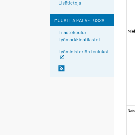
Lisätietoja
MUUALLA PALVELUSSA
Mie
Tilastokoulu:
Työmarkkinatilastot
Työministeriön taulukot
Nai