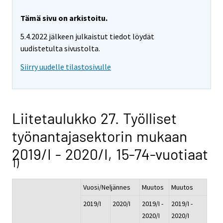
Tämä sivu on arkistoitu.
5.4.2022 jälkeen julkaistut tiedot löydät
uudistetulta sivustolta.
Siirry uudelle tilastosivulle
Liitetaulukko 27. Työlliset
työnantajasektorin mukaan
2019/I - 2020/I, 15-74-vuotiaat
1)
Vuosi/Neljännes
Muutos
Muutos
2019/I
2020/I
2019/I -
2019/I -
2020/I
2020/I