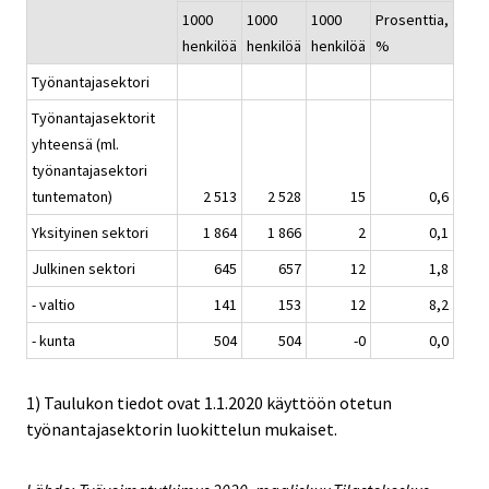
1000
1000
1000
Prosenttia,
henkilöä
henkilöä
henkilöä
%
Työnantajasektori
Työnantajasektorit
yhteensä (ml.
työnantajasektori
tuntematon)
2 513
2 528
15
0,6
Yksityinen sektori
1 864
1 866
2
0,1
Julkinen sektori
645
657
12
1,8
- valtio
141
153
12
8,2
- kunta
504
504
-0
0,0
1) Taulukon tiedot ovat 1.1.2020 käyttöön otetun
työnantajasektorin luokittelun mukaiset.