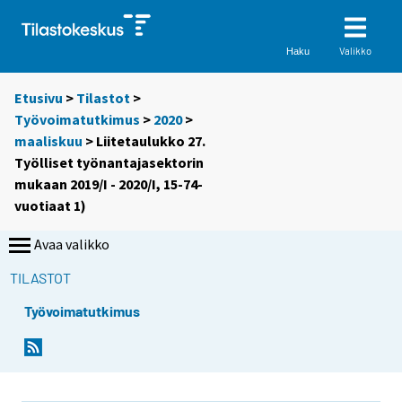
Valikko
Haku
Etusivu
>
Tilastot
>
Työvoimatutkimus
>
2020
>
maaliskuu
> Liitetaulukko 27.
Työlliset työnantajasektorin
mukaan 2019/I - 2020/I, 15-74-
vuotiaat 1)
Avaa valikko
TILASTOT
Työvoimatutkimus