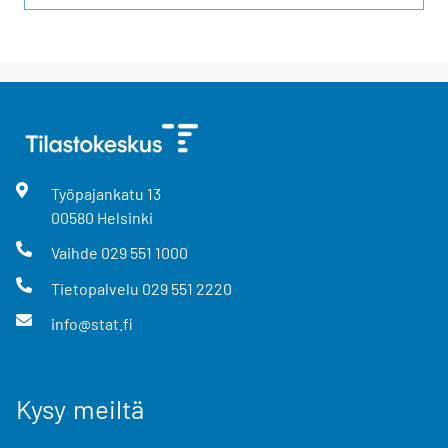
Työpajankatu
13
00580
Helsinki
Vaihde
029 551 1000
Tietopalvelu
029 551 2220
info@stat.fi
Kysy meiltä