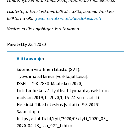
Lähde: Työvoimatutkimus 2020, maaliskuu.Tilastokeskus
Lisätietoja: Tatu Leskinen 029 551 3285, Joanna Viinikka
029 551 3796,
tyovoimatutkimus@tilastokeskus.fi
Vastaava tilastojohtaja: Jari Tarkoma
Päivitetty 23.4.2020
Viittausohje
:
Suomen virallinen tilasto (SVT):
Työvoimatutkimus [verkkojulkaisu].
ISSN=1798-7830.
Maaliskuu
2020,
Liitetaulukko 27. Työlliset työnantajasektorin
mukaan 2019/I - 2020/I, 15-74-vuotiaat 1) .
Helsinki: Tilastokeskus [viitattu: 9.8.2026].
Saantitapa:
https://stat.fi/til/tyti/2020/03/tyti_2020_03_
2020-04-23_tau_027_fi.html