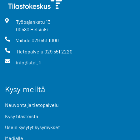
Työpajankatu
13
00580
Helsinki
Vaihde
029 551 1000
Tietopalvelu
029 551 2220
info@stat.fi
Kysy meiltä
Neuvonta ja tietopalvelu
Kysy tilastoista
Usein kysytyt kysymykset
Medialle