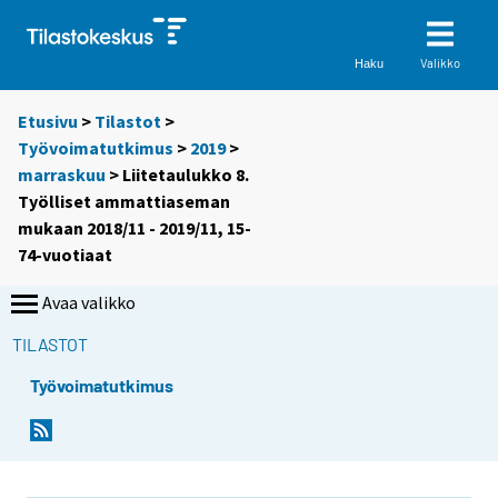
Valikko
Haku
Etusivu
>
Tilastot
>
Työvoimatutkimus
>
2019
>
marraskuu
> Liitetaulukko 8.
Työlliset ammattiaseman
mukaan 2018/11 - 2019/11, 15-
74-vuotiaat
Avaa valikko
TILASTOT
Työvoimatutkimus