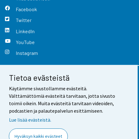
Facebook
Twitter
LinkedIn
YouTube
Instagram
Tietoa evästeistä
Yhteystiedot
Käytämme sivustollamme evästeitä.
Palaute
Välttämättömiä evästeitä tarvitaan, jotta sivusto
toimii oikein. Muita evästeitä tarvitaan videoiden,
Käyttöehdot
podcastien ja palautepalvelun esittämiseen.
Tietosuoja
Lue lisää evästeistä.
Saavutettavuus
Hyväksyn kaikki evästeet