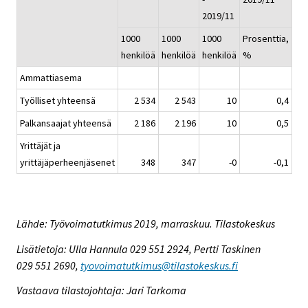
2019/11
1000
1000
1000
Prosenttia,
henkilöä
henkilöä
henkilöä
%
Ammattiasema
Työlliset yhteensä
2 534
2 543
10
0,4
Palkansaajat yhteensä
2 186
2 196
10
0,5
Yrittäjät ja
yrittäjäperheenjäsenet
348
347
-0
-0,1
Lähde: Työvoimatutkimus 2019, marraskuu. Tilastokeskus
Lisätietoja: Ulla Hannula 029 551 2924, Pertti Taskinen
029 551 2690,
tyovoimatutkimus@tilastokeskus.fi
Vastaava tilastojohtaja: Jari Tarkoma