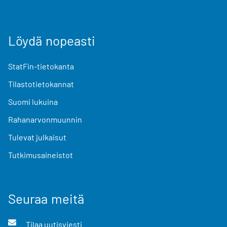
Löydä nopeasti
StatFin-tietokanta
Tilastotietokannat
Suomi lukuina
Rahanarvonmuunnin
Tulevat julkaisut
Tutkimusaineistot
Seuraa meitä
Tilaa uutisviesti