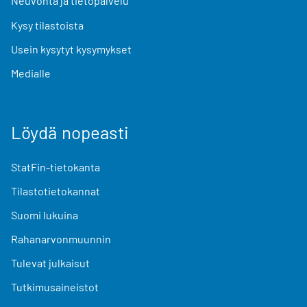
Neuvonta ja tietopalvelu
Kysy tilastoista
Usein kysytyt kysymykset
Medialle
Löydä nopeasti
StatFin-tietokanta
Tilastotietokannat
Suomi lukuina
Rahanarvonmuunnin
Tulevat julkaisut
Tutkimusaineistot