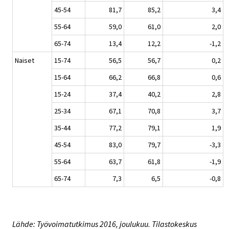
45-54
81,7
85,2
3,4
55-64
59,0
61,0
2,0
65-74
13,4
12,2
-1,2
Naiset
15-74
56,5
56,7
0,2
15-64
66,2
66,8
0,6
15-24
37,4
40,2
2,8
25-34
67,1
70,8
3,7
35-44
77,2
79,1
1,9
45-54
83,0
79,7
-3,3
55-64
63,7
61,8
-1,9
65-74
7,3
6,5
-0,8
Lähde: Työvoimatutkimus 2016, joulukuu. Tilastokeskus