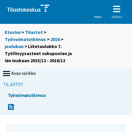
Valikko
Haku
Etusivu
>
Tilastot
>
Työvoimatutkimus
>
2016
>
joulukuu
> Liitetaulukko 7.
Työllisyysasteet sukupuolen ja
iän mukaan 2015/12 - 2016/12
Avaa valikko
TILASTOT
Työvoimatutkimus