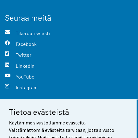
Seuraa meitä
Tilaa uutisviesti
Facebook
Twitter
LinkedIn
YouTube
Instagram
Tietoa evästeistä
Yhteystiedot
Käytämme sivustollamme evästeitä.
Palaute
Välttämättömiä evästeitä tarvitaan, jotta sivusto
toimii oikein. Muita evästeitä tarvitaan videoiden,