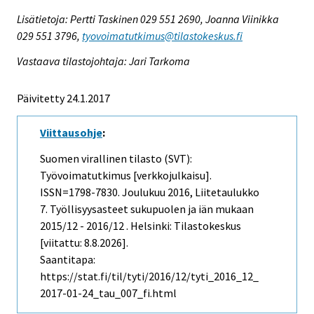
Lisätietoja: Pertti Taskinen 029 551 2690, Joanna Viinikka
029 551 3796,
tyovoimatutkimus@tilastokeskus.fi
Vastaava tilastojohtaja: Jari Tarkoma
Päivitetty 24.1.2017
Viittausohje
:
Suomen virallinen tilasto (SVT):
Työvoimatutkimus [verkkojulkaisu].
ISSN=1798-7830.
Joulukuu
2016, Liitetaulukko
7. Työllisyysasteet sukupuolen ja iän mukaan
2015/12 - 2016/12 . Helsinki: Tilastokeskus
[viitattu: 8.8.2026].
Saantitapa:
https://stat.fi/til/tyti/2016/12/tyti_2016_12_
2017-01-24_tau_007_fi.html