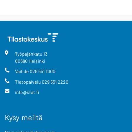
Työpajankatu
13
00580
Helsinki
Vaihde
029 551 1000
Tietopalvelu
029 551 2220
info@stat.fi
Kysy meiltä