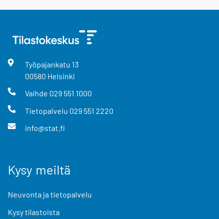
Työpajankatu
13
00580
Helsinki
Vaihde
029 551 1000
Tietopalvelu
029 551 2220
info@stat.fi
Kysy meiltä
Neuvonta ja tietopalvelu
Kysy tilastoista