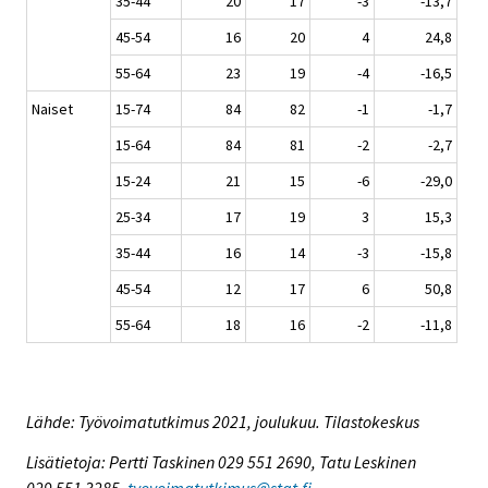
35-44
20
17
-3
-13,7
45-54
16
20
4
24,8
55-64
23
19
-4
-16,5
Naiset
15-74
84
82
-1
-1,7
15-64
84
81
-2
-2,7
15-24
21
15
-6
-29,0
25-34
17
19
3
15,3
35-44
16
14
-3
-15,8
45-54
12
17
6
50,8
55-64
18
16
-2
-11,8
Lähde: Työvoimatutkimus 2021, joulukuu. Tilastokeskus
Lisätietoja: Pertti Taskinen 029 551 2690, Tatu Leskinen
029 551 3285,
tyovoimatutkimus@stat.fi