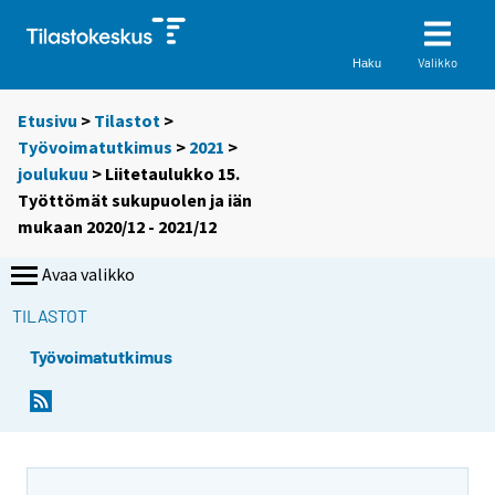
Valikko
Haku
Etusivu
>
Tilastot
>
Työvoimatutkimus
>
2021
>
joulukuu
> Liitetaulukko 15.
Työttömät sukupuolen ja iän
mukaan 2020/12 - 2021/12
Avaa valikko
TILASTOT
Työvoimatutkimus