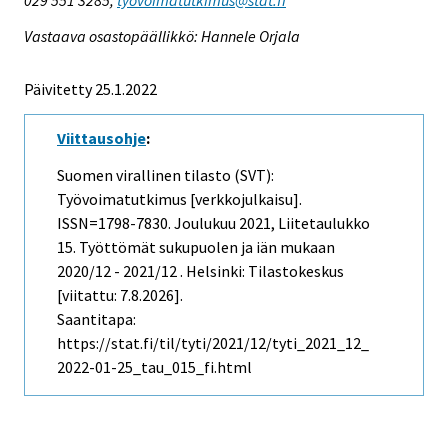
Vastaava osastopäällikkö: Hannele Orjala
Päivitetty 25.1.2022
Viittausohje
:
Suomen virallinen tilasto (SVT):
Työvoimatutkimus [verkkojulkaisu].
ISSN=1798-7830.
Joulukuu
2021, Liitetaulukko
15. Työttömät sukupuolen ja iän mukaan
2020/12 - 2021/12 . Helsinki: Tilastokeskus
[viitattu: 7.8.2026].
Saantitapa:
https://stat.fi/til/tyti/2021/12/tyti_2021_12_
2022-01-25_tau_015_fi.html