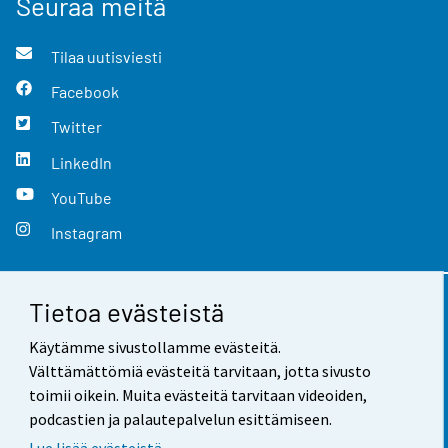
Seuraa meitä
Tilaa uutisviesti
Facebook
Twitter
LinkedIn
YouTube
Instagram
Tietoa evästeistä
Yhteystiedot
Käytämme sivustollamme evästeitä.
Palaute
Välttämättömiä evästeitä tarvitaan, jotta sivusto
toimii oikein. Muita evästeitä tarvitaan videoiden,
Käyttöehdot
podcastien ja palautepalvelun esittämiseen.
Tietosuoja