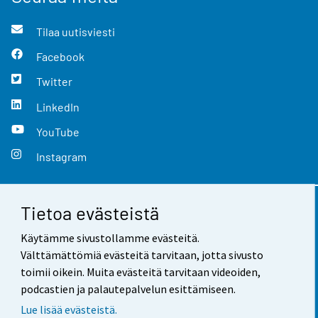
Tilaa uutisviesti
Facebook
Twitter
LinkedIn
YouTube
Instagram
Tietoa evästeistä
Yhteystiedot
Käytämme sivustollamme evästeitä.
Palaute
Välttämättömiä evästeitä tarvitaan, jotta sivusto
toimii oikein. Muita evästeitä tarvitaan videoiden,
Käyttöehdot
podcastien ja palautepalvelun esittämiseen.
Tietosuoja
Lue lisää evästeistä.