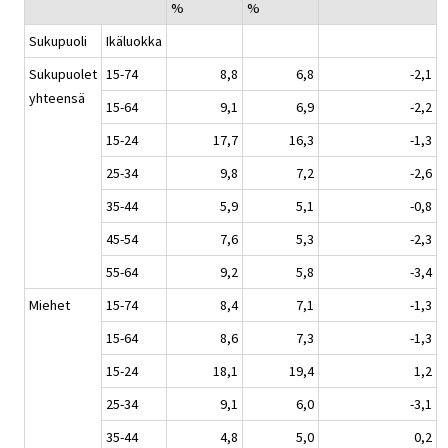
%
%
Sukupuoli
Ikäluokka
Sukupuolet
15-74
8,8
6,8
-2,1
yhteensä
15-64
9,1
6,9
-2,2
15-24
17,7
16,3
-1,3
25-34
9,8
7,2
-2,6
35-44
5,9
5,1
-0,8
45-54
7,6
5,3
-2,3
55-64
9,2
5,8
-3,4
Miehet
15-74
8,4
7,1
-1,3
15-64
8,6
7,3
-1,3
15-24
18,1
19,4
1,2
25-34
9,1
6,0
-3,1
35-44
4,8
5,0
0,2