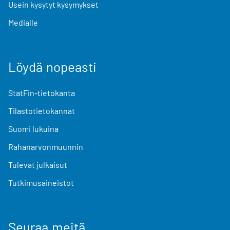
Usein kysytyt kysymykset
Medialle
Löydä nopeasti
StatFin-tietokanta
Tilastotietokannat
Suomi lukuina
Rahanarvonmuunnin
Tulevat julkaisut
Tutkimusaineistot
Seuraa meitä