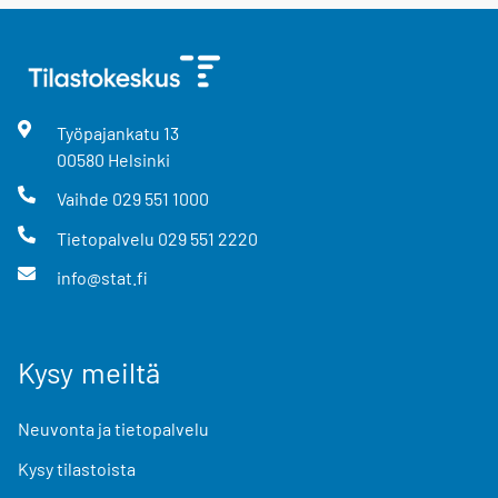
Työpajankatu
13
00580
Helsinki
Vaihde
029 551 1000
Tietopalvelu
029 551 2220
info@stat.fi
Kysy meiltä
Neuvonta ja tietopalvelu
Kysy tilastoista