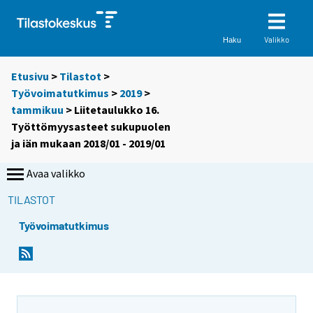
Valikko
Haku
Etusivu
>
Tilastot
>
Työvoimatutkimus
>
2019
>
tammikuu
> Liitetaulukko 16.
Työttömyysasteet sukupuolen
ja iän mukaan 2018/01 - 2019/01
Avaa valikko
TILASTOT
Työvoimatutkimus