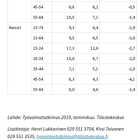
45-54
6,8
6,2
-0,5
55-64
10,5
7,1
-3,4
Naiset
15-74
9,3
6,4
-2,9
15-64
9,5
6,5
-3,0
15-24
17,3
13,6
-3,7
25-34
10,6
8,7
-2,0
35-44
7,1
5,1
-2,0
45-54
8,3
4,3
-4,1
55-64
8,0
4,6
-3,4
Lähde: Työvoimatutkimus 2019, tammikuu. Tilastokeskus
Lisätietoja: Henri Lukkarinen 029 551 3704, Kirsi Toivonen
029 551 3535,
tyovoimatutkimus@tilastokeskus.fi