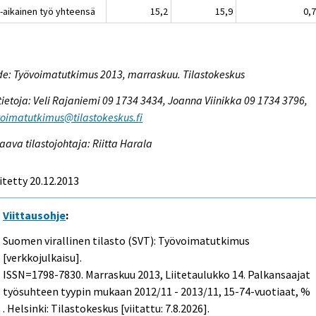
-aikainen työ yhteensä
15,2
15,9
0,
e: Työvoimatutkimus 2013, marraskuu. Tilastokeskus
tietoja: Veli Rajaniemi 09 1734 3434, Joanna Viinikka 09 1734 3796,
oimatutkimus@tilastokeskus.fi
aava tilastojohtaja: Riitta Harala
itetty 20.12.2013
Viittausohje
:
Suomen virallinen tilasto (SVT): Työvoimatutkimus
[verkkojulkaisu].
ISSN=1798-7830.
Marraskuu
2013, Liitetaulukko 14. Palkansaajat
työsuhteen tyypin mukaan 2012/11 - 2013/11, 15-74-vuotiaat, %
. Helsinki: Tilastokeskus [viitattu: 7.8.2026].