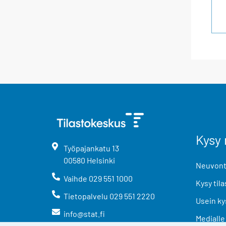
Kysy 
Työpajankatu
13
00580
Helsinki
Neuvonta
Vaihde
029 551 1000
Kysy tila
Tietopalvelu
029 551 2220
Usein ky
info@stat.fi
Medialle