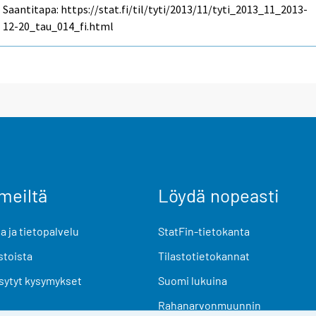
Saantitapa: https://stat.fi/til/tyti/2013/11/tyti_2013_11_2013-
12-20_tau_014_fi.html
meiltä
Löydä nopeasti
 ja tietopalvelu
StatFin-tietokanta
stoista
Tilastotietokannat
sytyt kysymykset
Suomi lukuina
Rahanarvonmuunnin