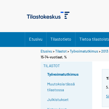
Etusivu
Tilastotieto
Tietoa tilastoist
Etusivu
>
Tilastot
>
Työvoimatutkimus
>
2013
Y
15-74-vuotiaat, %
o
TILASTOT
u
a
Työvoimatutkimus
r
T
e
Muutoksia tässä
5
m
tilastossa
o
S
Julkistukset
v
i