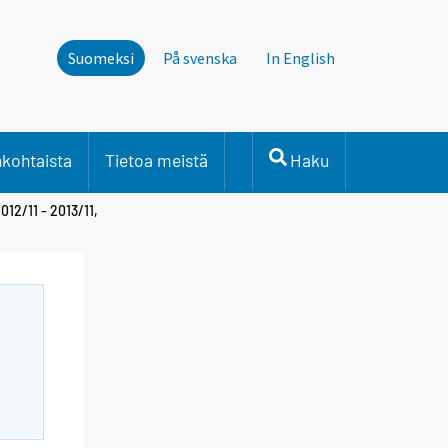
Suomeksi
På svenska
In English
nkohtaista
Tietoa meistä
Haku
12/11 - 2013/11,