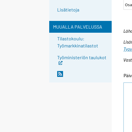
Osa
Lisätietoja
MUUALLA PALVELUSSA
Lähd
Tilastokoulu:
Lisä
Työmarkkinatilastot
Tyov
Työministeriön taulukot
Vast
Päiv