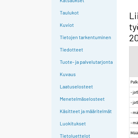
Katsaukset
n
g
Taulukot
Li
t
ty
Kuviot
o
a
20
Tietojen tarkentuminen
n
o
Tiedotteet
t
Tuote- ja palvelutarjonta
h
e
Kuvaus
r
Pal
s
Laatuselosteet
- j
e
Menetelmäselosteet
r
- ja
v
Käsitteet ja määritelmät
- m
i
- m
c
Luokitukset
e
Mää
Tietoluettelot
.