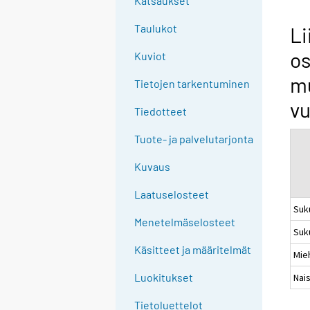
Katsaukset
n
g
Taulukot
Li
t
os
Kuviot
o
a
mu
Tietojen tarkentuminen
n
vu
o
Tiedotteet
t
Tuote- ja palvelutarjonta
h
e
Kuvaus
r
s
Laatuselosteet
Suk
e
Menetelmäselosteet
r
Suk
v
Käsitteet ja määritelmät
Mie
i
c
Luokitukset
Nai
e
Tietoluettelot
.