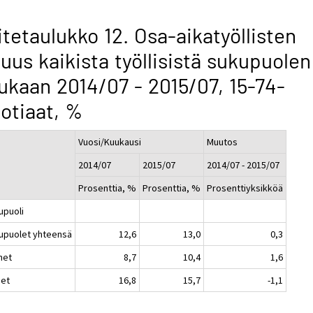
itetaulukko 12. Osa-aikatyöllisten
uus kaikista työllisistä sukupuolen
kaan 2014/07 - 2015/07, 15-74-
otiaat, %
Vuosi/Kuukausi
Muutos
2014/07
2015/07
2014/07 - 2015/07
Prosenttia, %
Prosenttia, %
Prosenttiyksikköä
upuoli
upuolet yhteensä
12,6
13,0
0,3
het
8,7
10,4
1,6
set
16,8
15,7
-1,1