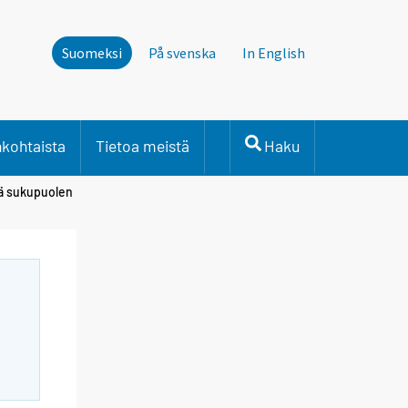
Suomeksi
På svenska
In English
nkohtaista
Tietoa meistä
Haku
stä sukupuolen