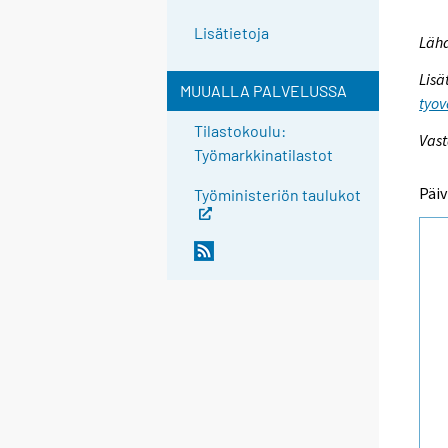
Lisätietoja
Lähd
Lisä
MUUALLA PALVELUSSA
tyov
Tilastokoulu:
Vast
Työmarkkinatilastot
Päiv
Työministeriön taulukot