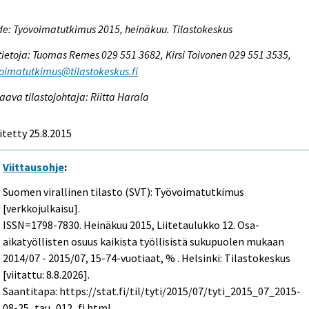
e: Työvoimatutkimus 2015, heinäkuu. Tilastokeskus
tietoja: Tuomas Remes 029 551 3682, Kirsi Toivonen 029 551 3535,
oimatutkimus@tilastokeskus.fi
aava tilastojohtaja: Riitta Harala
itetty 25.8.2015
Viittausohje
:
Suomen virallinen tilasto (SVT): Työvoimatutkimus
[verkkojulkaisu].
ISSN=1798-7830.
Heinäkuu
2015, Liitetaulukko 12. Osa-
aikatyöllisten osuus kaikista työllisistä sukupuolen mukaan
2014/07 - 2015/07, 15-74-vuotiaat, % . Helsinki: Tilastokeskus
[viitattu: 8.8.2026].
Saantitapa: https://stat.fi/til/tyti/2015/07/tyti_2015_07_2015-
08-25_tau_012_fi.html