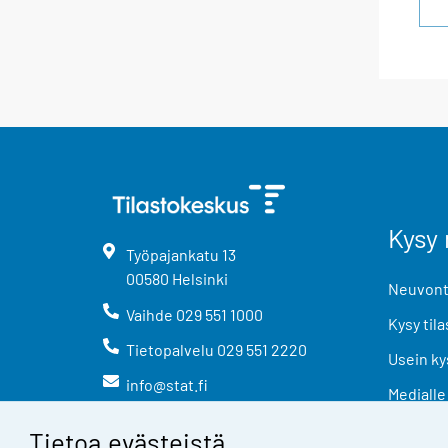
Kysy 
Työpajankatu
13
00580
Helsinki
Neuvonta
Vaihde
029 551 1000
Kysy tila
Tietopalvelu
029 551 2220
Usein ky
info@stat.fi
Medialle
Tietoa evästeistä