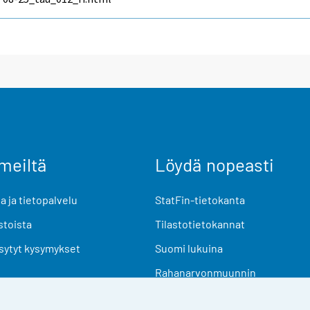
meiltä
Löydä nopeasti
 ja tietopalvelu
StatFin-tietokanta
stoista
Tilastotietokannat
sytyt kysymykset
Suomi lukuina
Rahanarvonmuunnin
Tulevat julkaisut