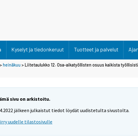
a
Kyselyt ja tiedonkeruut
Tuotteet ja palvelut
Aja
>
heinäkuu
> Liitetaulukko 12. Osa-aikatyöllisten osuus kaikista työllisi
ämä sivu on arkistoitu.
.4.2022 jälkeen julkaistut tiedot löydät uudistetulta sivustolta.
iirry uudelle tilastosivulle