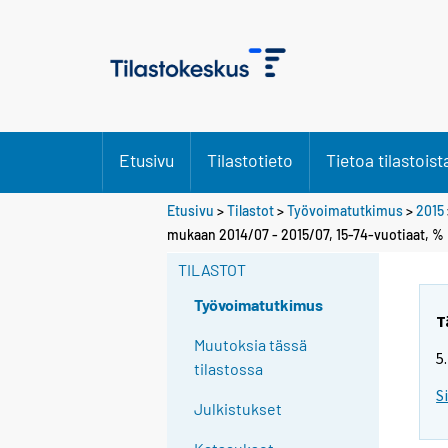
Etusivu
Tilastotieto
Tietoa tilastoist
Etusivu
>
Tilastot
>
Työvoimatutkimus
>
2015
Y
mukaan 2014/07 - 2015/07, 15-74-vuotiaat, %
o
TILASTOT
u
a
Työvoimatutkimus
r
T
e
Muutoksia tässä
5
m
tilastossa
o
S
Julkistukset
v
i