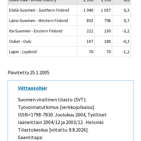
Etelä-Suomen -
Southern Finland
1 040
1 037
0,3
Länsi-Suomen -
Western Finland
803
798
0,7
Itä-Suomen -
Eastern Finland
222
230
-3,2
Oulun -
Oulu
187
188
-0,3
Lapin -
Lapland
70
70
-1,2
Päivitetty
25.1.2005
Viittausohje
:
Suomen virallinen tilasto (SVT):
Työvoimatutkimus [verkkojulkaisu].
ISSN=1798-7830.
Joulukuu
2004, Työlliset
lääneittäin 2004/12 ja 2003/12 . Helsinki:
Tilastokeskus [viitattu: 8.8.2026].
Saantitapa: