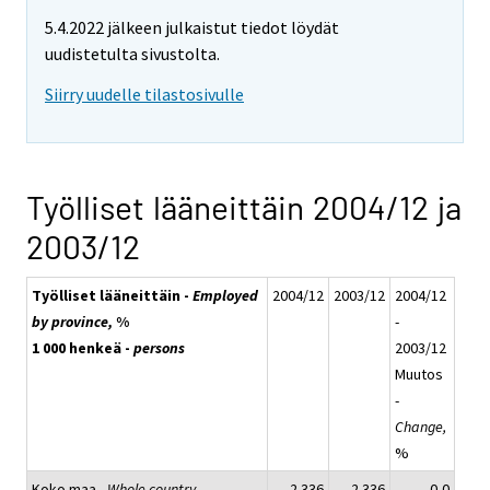
5.4.2022 jälkeen julkaistut tiedot löydät
uudistetulta sivustolta.
Siirry uudelle tilastosivulle
Työlliset lääneittäin 2004/12 ja
2003/12
Työlliset lääneittäin -
Employed
2004/12
2003/12
2004/12
by province,
%
-
1 000 henkeä -
persons
2003/12
Muutos
-
Change,
%
Koko maa -
Whole country
2 336
2 336
0,0