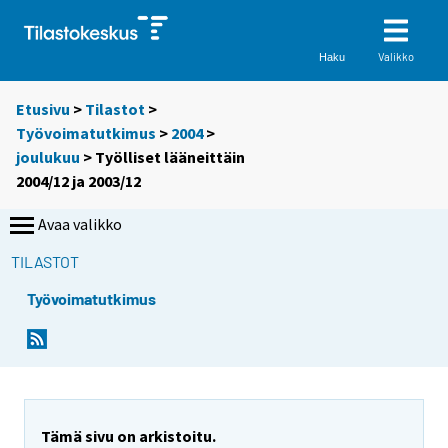
Valikko
Haku
Etusivu
>
Tilastot
>
Työvoimatutkimus
>
2004
>
joulukuu
> Työlliset lääneittäin
2004/12 ja 2003/12
Avaa valikko
TILASTOT
Työvoimatutkimus
Tämä sivu on arkistoitu.