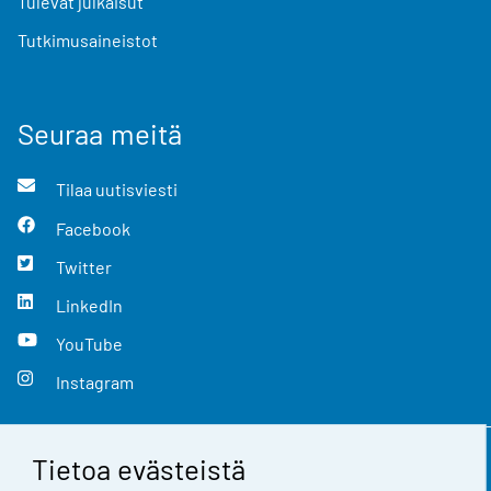
Tulevat julkaisut
Tutkimusaineistot
Seuraa meitä
Tilaa uutisviesti
Facebook
Twitter
LinkedIn
YouTube
Instagram
Tietoa evästeistä
Yhteystiedot