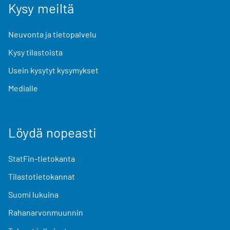
Kysy meiltä
Neuvonta ja tietopalvelu
Kysy tilastoista
Usein kysytyt kysymykset
Medialle
Löydä nopeasti
StatFin-tietokanta
Tilastotietokannat
Suomi lukuina
Rahanarvonmuunnin