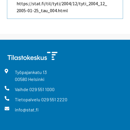
https://stat.fi/til/tyti/2004/12/tyti_2004_12_
2005-01-25_tau_004.html
Työpajankatu
13
00580
Helsinki
Vaihde
029 551 1000
Tietopalvelu
029 551 2220
info@stat.fi