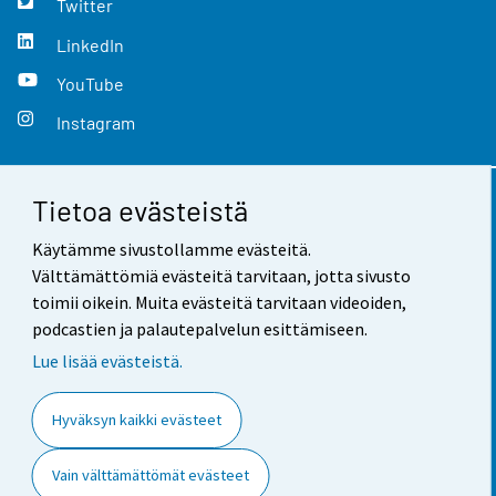
Twitter
LinkedIn
YouTube
Instagram
Tietoa evästeistä
Yhteystiedot
Käytämme sivustollamme evästeitä.
Palaute
Välttämättömiä evästeitä tarvitaan, jotta sivusto
toimii oikein. Muita evästeitä tarvitaan videoiden,
Käyttöehdot
podcastien ja palautepalvelun esittämiseen.
Tietosuoja
Lue lisää evästeistä.
Saavutettavuus
Hyväksyn kaikki evästeet
Tietoa sivustosta
Vain välttämättömät evästeet
Evästeasetukset