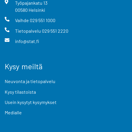
Työpajankatu
13
00580
Helsinki
Vaihde
029 551 1000
Tietopalvelu
029 551 2220
info@stat.fi
Kysy meiltä
Neuvonta ja tietopalvelu
Kysy tilastoista
Usein kysytyt kysymykset
Medialle