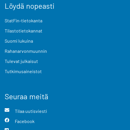
Löydä nopeasti
StatFin-tietokanta
Tilastotietokannat
Suomi lukuina
Rahanarvonmuunnin
Tulevat julkaisut
Tutkimusaineistot
Seuraa meitä
Tilaa uutisviesti
Facebook