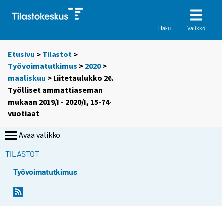
Valikko
Haku
Etusivu
>
Tilastot
>
Työvoimatutkimus
>
2020
>
maaliskuu
> Liitetaulukko 26.
Työlliset ammattiaseman
mukaan 2019/I - 2020/I, 15-74-
vuotiaat
Avaa valikko
TILASTOT
Työvoimatutkimus