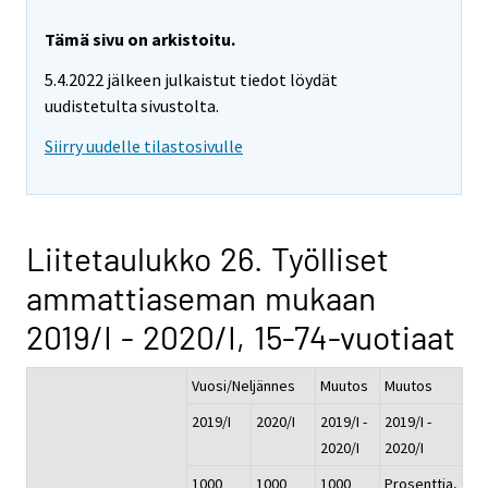
Tämä sivu on arkistoitu.
5.4.2022 jälkeen julkaistut tiedot löydät
uudistetulta sivustolta.
Siirry uudelle tilastosivulle
Liitetaulukko 26. Työlliset
ammattiaseman mukaan
2019/I - 2020/I, 15-74-vuotiaat
Vuosi/Neljännes
Muutos
Muutos
2019/I
2020/I
2019/I -
2019/I -
2020/I
2020/I
1000
1000
1000
Prosenttia,