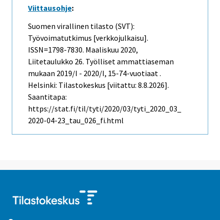
Viittausohje
:
Suomen virallinen tilasto (SVT):
Työvoimatutkimus [verkkojulkaisu].
ISSN=1798-7830.
Maaliskuu
2020,
Liitetaulukko 26. Työlliset ammattiaseman
mukaan 2019/I - 2020/I, 15-74-vuotiaat .
Helsinki: Tilastokeskus [viitattu: 8.8.2026].
Saantitapa:
https://stat.fi/til/tyti/2020/03/tyti_2020_03_
2020-04-23_tau_026_fi.html