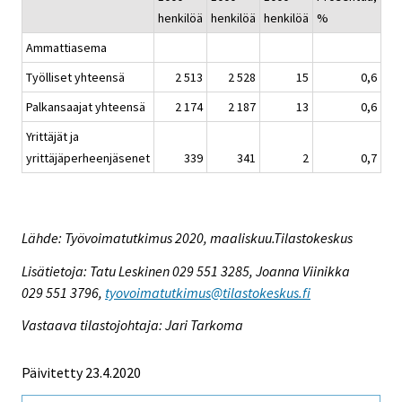
henkilöä
henkilöä
henkilöä
%
Ammattiasema
Työlliset yhteensä
2 513
2 528
15
0,6
Palkansaajat yhteensä
2 174
2 187
13
0,6
Yrittäjät ja
yrittäjäperheenjäsenet
339
341
2
0,7
Lähde: Työvoimatutkimus 2020, maaliskuu.Tilastokeskus
Lisätietoja: Tatu Leskinen 029 551 3285, Joanna Viinikka
029 551 3796,
tyovoimatutkimus@tilastokeskus.fi
Vastaava tilastojohtaja: Jari Tarkoma
Päivitetty 23.4.2020