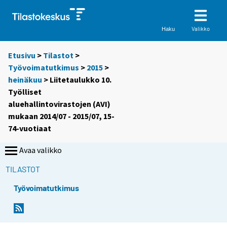
Valikko
Haku
Etusivu
>
Tilastot
>
Työvoimatutkimus
>
2015
>
heinäkuu
> Liitetaulukko 10.
Työlliset
aluehallintovirastojen (AVI)
mukaan 2014/07 - 2015/07, 15-
74-vuotiaat
Avaa valikko
TILASTOT
Työvoimatutkimus