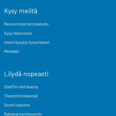
Kysy meiltä
Neuvonta ja tietopalvelu
Kysy tilastoista
Usein kysytyt kysymykset
Medialle
Löydä nopeasti
StatFin-tietokanta
Tilastotietokannat
Suomi lukuina
Rahanarvonmuunnin