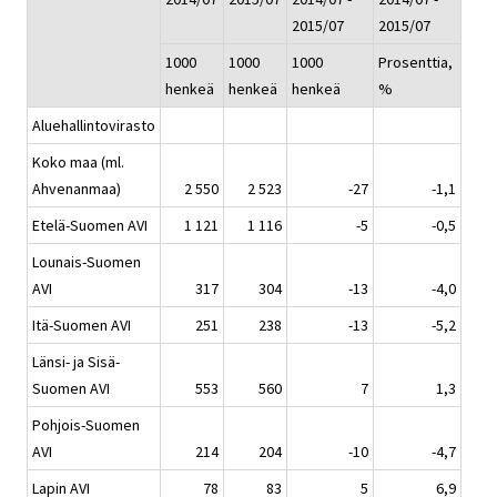
2015/07
2015/07
1000
1000
1000
Prosenttia,
henkeä
henkeä
henkeä
%
Aluehallintovirasto
Koko maa (ml.
Ahvenanmaa)
2 550
2 523
-27
-1,1
Etelä-Suomen AVI
1 121
1 116
-5
-0,5
Lounais-Suomen
AVI
317
304
-13
-4,0
Itä-Suomen AVI
251
238
-13
-5,2
Länsi- ja Sisä-
Suomen AVI
553
560
7
1,3
Pohjois-Suomen
AVI
214
204
-10
-4,7
Lapin AVI
78
83
5
6,9