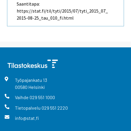
Saantitapa:
https://stat.fi/til/tyti/2015/07/tyti_2015_07_
2015-08-25_tau_010_fi.html
Työpajankatu
13
00580
Helsinki
Vaihde
029 551 1000
Tietopalvelu
029 551 2220
info@stat.fi