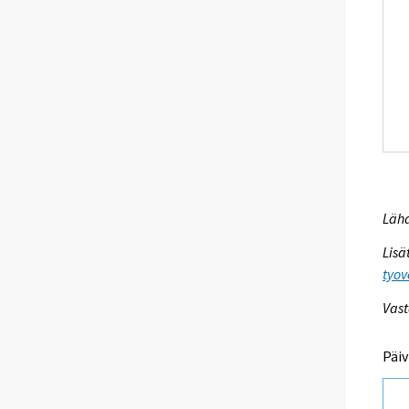
Lähd
Lisä
tyov
Vast
Päiv