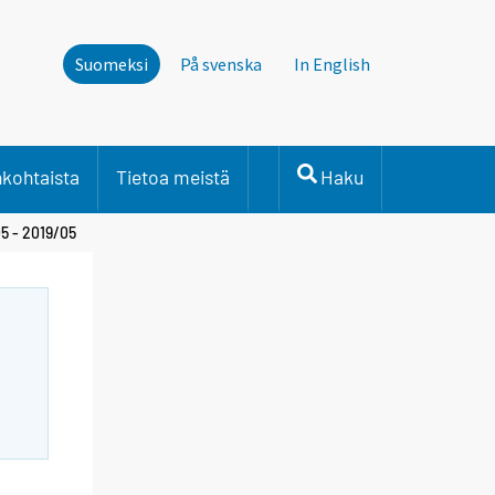
Suomeksi
På svenska
In English
nkohtaista
Tietoa meistä
Haku
5 - 2019/05