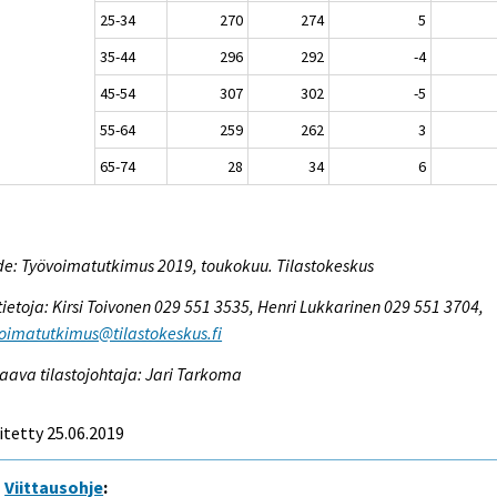
25-34
270
274
5
35-44
296
292
-4
45-54
307
302
-5
55-64
259
262
3
65-74
28
34
6
e: Työvoimatutkimus 2019, toukokuu. Tilastokeskus
tietoja: Kirsi Toivonen 029 551 3535, Henri Lukkarinen 029 551 3704,
oimatutkimus@tilastokeskus.fi
aava tilastojohtaja: Jari Tarkoma
itetty 25.06.2019
Viittausohje
: