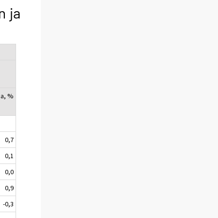
n ja
ia, %
0,7
0,1
0,0
0,9
-0,3