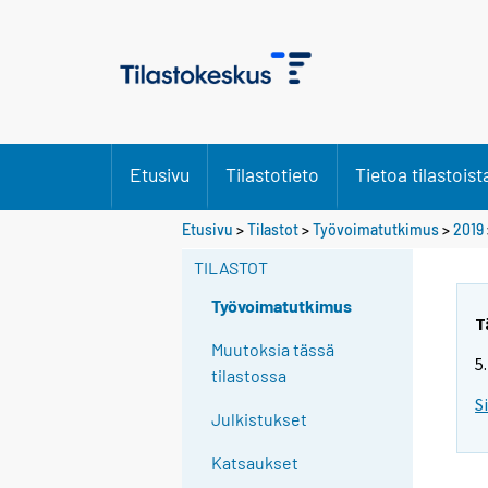
Etusivu
Tilastotieto
Tietoa tilastoist
Y
Etusivu
>
Tilastot
>
Työvoimatutkimus
>
2019
o
TILASTOT
u
a
Työvoimatutkimus
r
T
e
Muutoksia tässä
5
m
tilastossa
o
S
Julkistukset
v
i
Katsaukset
n