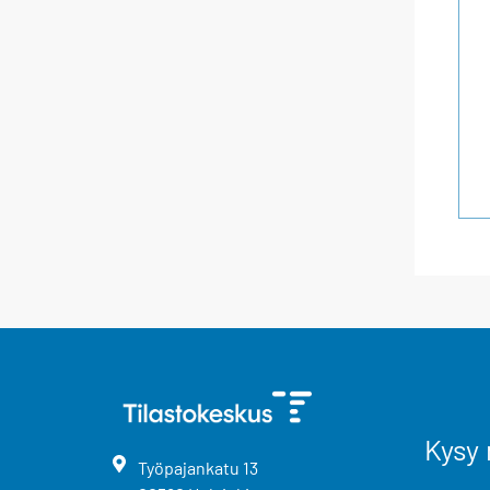
Kysy 
Työpajankatu
13