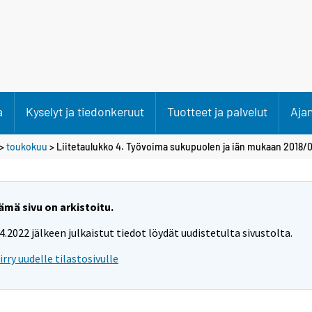
a
Kyselyt ja tiedonkeruut
Tuotteet ja palvelut
Aja
>
toukokuu
> Liitetaulukko 4. Työvoima sukupuolen ja iän mukaan 2018/0
ämä sivu on arkistoitu.
.4.2022 jälkeen julkaistut tiedot löydät uudistetulta sivustolta.
iirry uudelle tilastosivulle