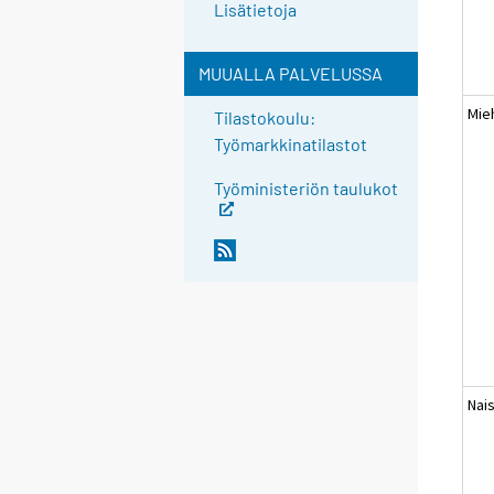
Lisätietoja
MUUALLA PALVELUSSA
Mie
Tilastokoulu:
Työmarkkinatilastot
Työministeriön taulukot
Nai