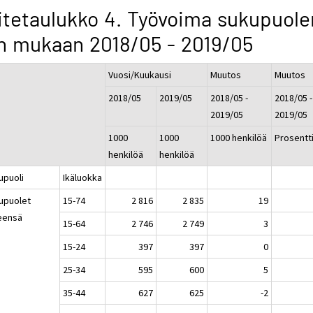
itetaulukko 4. Työvoima sukupuole
n mukaan 2018/05 - 2019/05
Vuosi/Kuukausi
Muutos
Muutos
2018/05
2019/05
2018/05 -
2018/05 -
2019/05
2019/05
1000
1000
1000 henkilöä
Prosentt
henkilöä
henkilöä
upuoli
Ikäluokka
upuolet
15-74
2 816
2 835
19
eensä
15-64
2 746
2 749
3
15-24
397
397
0
25-34
595
600
5
35-44
627
625
-2