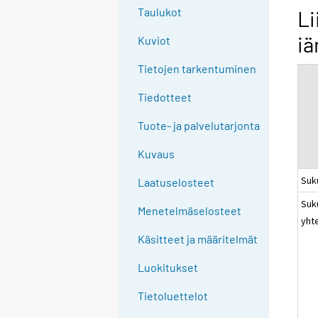
g
Taulukot
Li
t
iä
Kuviot
o
a
Tietojen tarkentuminen
n
o
Tiedotteet
t
Tuote- ja palvelutarjonta
h
e
Kuvaus
r
Suk
s
Laatuselosteet
e
Suk
Menetelmäselosteet
r
yht
v
Käsitteet ja määritelmät
i
c
Luokitukset
e
Tietoluettelot
.