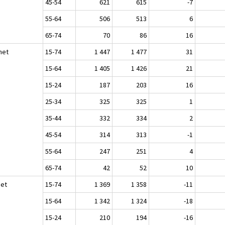
45-54
621
615
-7
55-64
506
513
6
65-74
70
86
16
het
15-74
1 447
1 477
31
15-64
1 405
1 426
21
15-24
187
203
16
25-34
325
325
1
35-44
332
334
2
45-54
314
313
-1
55-64
247
251
4
65-74
42
52
10
set
15-74
1 369
1 358
-11
15-64
1 342
1 324
-18
15-24
210
194
-16