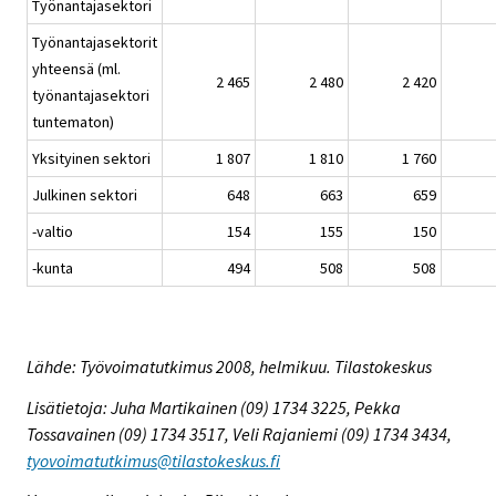
Työnantajasektori
Työnantajasektorit
yhteensä (ml.
2 465
2 480
2 420
työnantajasektori
tuntematon)
Yksityinen sektori
1 807
1 810
1 760
Julkinen sektori
648
663
659
-valtio
154
155
150
-kunta
494
508
508
Lähde: Työvoimatutkimus 2008, helmikuu. Tilastokeskus
Lisätietoja: Juha Martikainen (09) 1734 3225, Pekka
Tossavainen (09) 1734 3517, Veli Rajaniemi (09) 1734 3434,
tyovoimatutkimus@tilastokeskus.fi