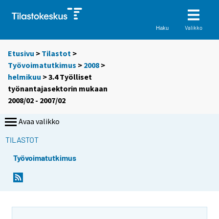
Valikko
Haku
Etusivu
>
Tilastot
>
Työvoimatutkimus
>
2008
>
helmikuu
> 3.4 Työlliset
työnantajasektorin mukaan
2008/02 - 2007/02
Avaa valikko
TILASTOT
Työvoimatutkimus