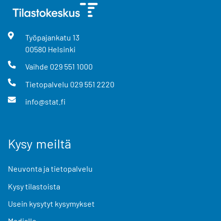
Työpajankatu
13
00580
Helsinki
Vaihde
029 551 1000
Tietopalvelu
029 551 2220
info@stat.fi
Kysy meiltä
Neuvonta ja tietopalvelu
Kysy tilastoista
Usein kysytyt kysymykset
Medialle