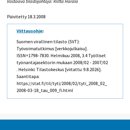
Vastaava tilastojohtaja: Riitta Harala
Päivitetty 18.3.2008
Viittausohje
:
Suomen virallinen tilasto (SVT):
Työvoimatutkimus [verkkojulkaisu].
ISSN=1798-7830.
Helmikuu
2008, 3.4 Työlliset
työnantajasektorin mukaan 2008/02 - 2007/02
. Helsinki: Tilastokeskus [viitattu: 9.8.2026].
Saantitapa:
https://stat.fi/til/tyti/2008/02/tyti_2008_02_
2008-03-18_tau_009_fi.html