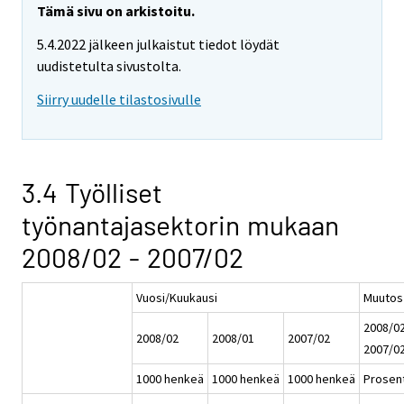
Tämä sivu on arkistoitu.
5.4.2022 jälkeen julkaistut tiedot löydät
uudistetulta sivustolta.
Siirry uudelle tilastosivulle
3.4 Työlliset
työnantajasektorin mukaan
2008/02 - 2007/02
Vuosi/Kuukausi
Muutos
2008/02
2008/02
2008/01
2007/02
2007/0
1000 henkeä
1000 henkeä
1000 henkeä
Prosent