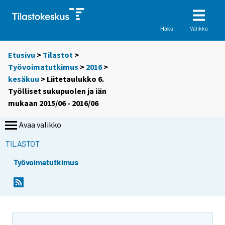
Valikko
Haku
Etusivu
>
Tilastot
>
Työvoimatutkimus
>
2016
>
kesäkuu
> Liitetaulukko 6.
Työlliset sukupuolen ja iän
mukaan 2015/06 - 2016/06
Avaa valikko
TILASTOT
Työvoimatutkimus