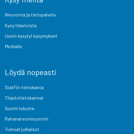
Neuvonta ja tietopalvelu
Kysy tilastoista
Usein kysytyt kysymykset
Medialle
Löydä nopeasti
StatFin-tietokanta
Tilastotietokannat
Suomi lukuina
Rahanarvonmuunnin
Tulevat julkaisut