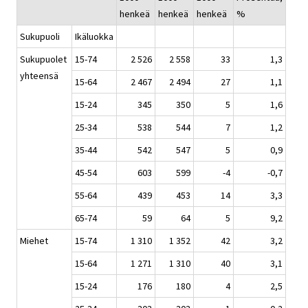
henkeä
henkeä
henkeä
%
Sukupuoli
Ikäluokka
Sukupuolet
15-74
2 526
2 558
33
1,3
yhteensä
15-64
2 467
2 494
27
1,1
15-24
345
350
5
1,6
25-34
538
544
7
1,2
35-44
542
547
5
0,9
45-54
603
599
-4
-0,7
55-64
439
453
14
3,3
65-74
59
64
5
9,2
Miehet
15-74
1 310
1 352
42
3,2
15-64
1 271
1 310
40
3,1
15-24
176
180
4
2,5