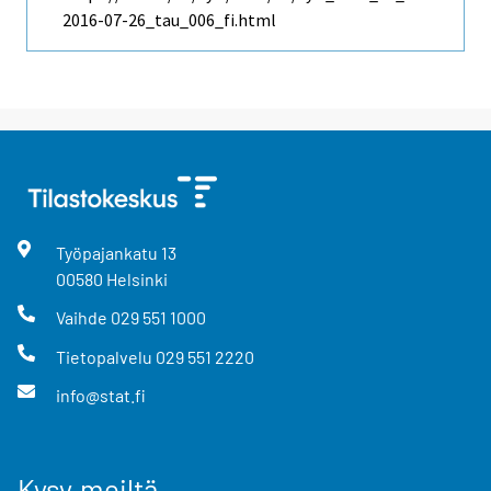
2016-07-26_tau_006_fi.html
Työpajankatu
13
00580
Helsinki
Vaihde
029 551 1000
Tietopalvelu
029 551 2220
info@stat.fi
Kysy meiltä