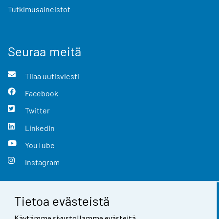
Tutkimusaineistot
Seuraa meitä
Tilaa uutisviesti
Facebook
Twitter
LinkedIn
YouTube
Instagram
Tietoa evästeistä
Yhteystiedot
Käytämme sivustollamme evästeitä.