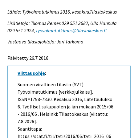
Lähde: Työvoimatutkimus 2016, kesäkuu.Tilastokeskus
Lisätietoja: Tuomas Remes 029 551 3682, Ulla Hannula
029 551 2924,
tyovoimatutkimus@tilastokeskus.fi
Vastaava tilastojohtaja: Jari Tarkoma
Päivitetty 26.7.2016
Viittausohje
:
Suomen virallinen tilasto (SVT):
Työvoimatutkimus [verkkojulkaisu].
ISSN=1798-7830.
Kesäkuu
2016, Liitetaulukko
6. Työlliset sukupuolen ja iän mukaan 2015/06
- 2016/06 . Helsinki: Tilastokeskus [viitattu:
7.8.2026].
Saantitapa:
https://stat.fi/til/tyti/2016/06/tyti_2016_06_