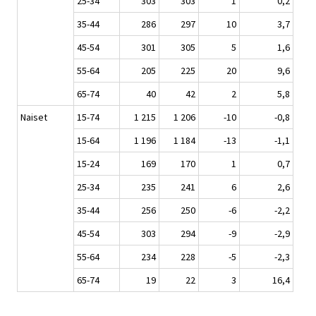
25-34
303
303
1
0,2
35-44
286
297
10
3,7
45-54
301
305
5
1,6
55-64
205
225
20
9,6
65-74
40
42
2
5,8
Naiset
15-74
1 215
1 206
-10
-0,8
15-64
1 196
1 184
-13
-1,1
15-24
169
170
1
0,7
25-34
235
241
6
2,6
35-44
256
250
-6
-2,2
45-54
303
294
-9
-2,9
55-64
234
228
-5
-2,3
65-74
19
22
3
16,4