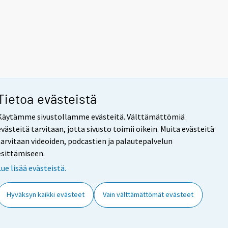
Tietoa evästeistä
Käytämme sivustollamme evästeitä. Välttämättömiä
evästeitä tarvitaan, jotta sivusto toimii oikein. Muita evästeitä
tarvitaan videoiden, podcastien ja palautepalvelun
esittämiseen.
Lue lisää evästeistä.
Hyväksyn kaikki evästeet
Vain välttämättömät evästeet