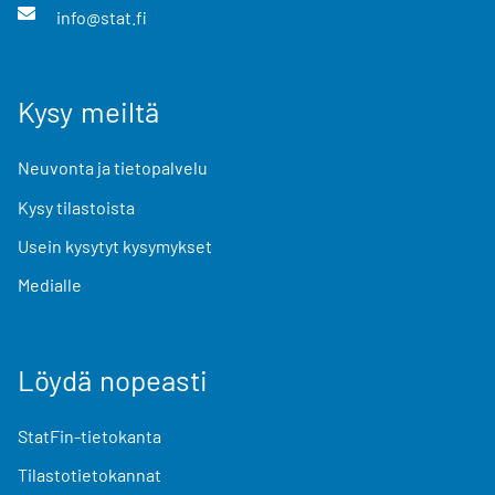
info@stat.fi
Kysy meiltä
Neuvonta ja tietopalvelu
Kysy tilastoista
Usein kysytyt kysymykset
Medialle
Löydä nopeasti
StatFin-tietokanta
Tilastotietokannat