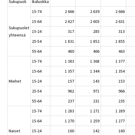
Sukupuoli
Ikäluokka
15-74
2 666
2 639
2 666
15-64
2 627
2 603
2 631
Sukupuolet
15-24
317
285
313
yhteensä
25-54
1 831
1 852
1 855
55-64
480
466
463
15-74
1 383
1 368
1 377
15-64
1 357
1 344
1 354
Miehet
15-24
157
143
153
25-54
962
971
966
55-64
237
231
235
15-74
1 283
1 271
1 289
15-64
1 270
1 259
1 277
Naiset
15-24
160
142
160