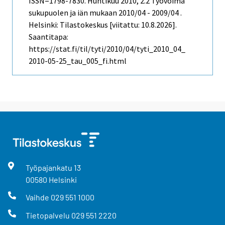
ISSN=1798-7830.
Huhtikuu
2010, 2.2 Työvoima
sukupuolen ja iän mukaan 2010/04 - 2009/04 .
Helsinki: Tilastokeskus [viitattu: 10.8.2026].
Saantitapa:
https://stat.fi/til/tyti/2010/04/tyti_2010_04_
2010-05-25_tau_005_fi.html
Työpajankatu
13
00580
Helsinki
Vaihde
029 551 1000
Tietopalvelu
029 551 2220