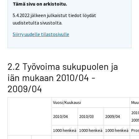
Tämä sivu on arkistoitu.
5.4.2022 jälkeen julkaistut tiedot löydät
uudistetulta sivustolta.
Siirry uudelle tilastosivulle
2.2 Työvoima sukupuolen ja
iän mukaan 2010/04 -
2009/04
Vuosi/Kuukausi
Muu
2010
2010/04
2010/03
2009/04
200
1000 henkeä
1000 henkeä
1000 henkeä
Pros