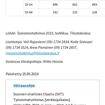
25-54
868
882
889
55-64
242
235
228
Lähde: Työvoimatutkimus 2010, huhtikuu. Tilastokeskus
Lisätietoja: Veli Rajaniemi (09) 1734 3434, Kalle Sinivuori
(09) 1734 3524, Anna Pärnänen (09) 1734 2607,
tyovoimatutkimus@tilastokeskus.fi
Vastaava tilastojohtaja: Riitta Harala
Päivitetty 25.05.2010
Viittausohje
:
Suomen virallinen tilasto (SVT):
Työvoimatutkimus [verkkojulkaisu].