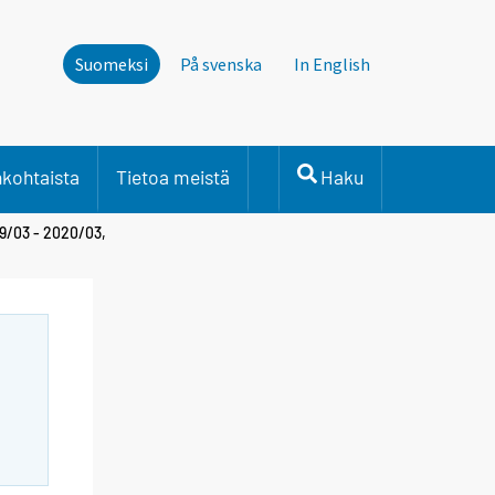
Suomeksi
På svenska
In English
nkohtaista
Tietoa meistä
Haku
19/03 - 2020/03,