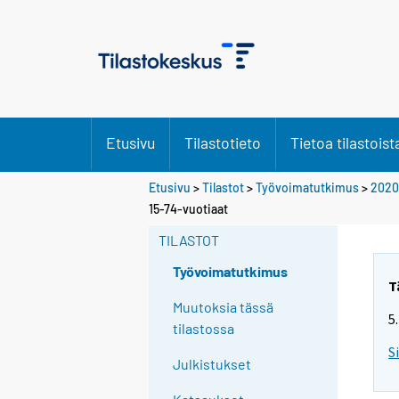
Etusivu
Tilastotieto
Tietoa tilastoist
Etusivu
>
Tilastot
>
Työvoimatutkimus
>
2020
Y
15-74-vuotiaat
o
TILASTOT
u
a
Työvoimatutkimus
r
T
e
Muutoksia tässä
5
m
tilastossa
o
S
Julkistukset
v
i