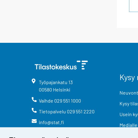
Kysy 
Työpajankatu
13
00580
Helsinki
Neuvonta
Vaihde
029 551 1000
Kysy tila
Tietopalvelu
029 551 2220
Usein ky
info@stat.fi
Medialle