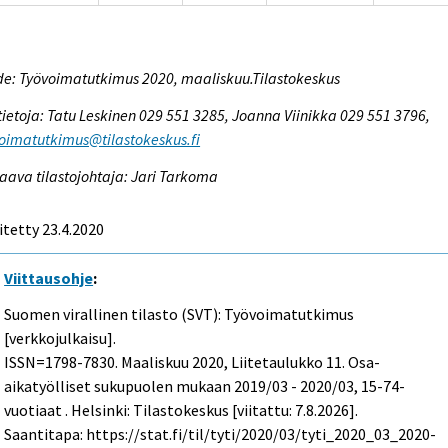
e: Työvoimatutkimus 2020, maaliskuu.Tilastokeskus
tietoja: Tatu Leskinen 029 551 3285, Joanna Viinikka 029 551 3796,
oimatutkimus@tilastokeskus.fi
aava tilastojohtaja: Jari Tarkoma
itetty 23.4.2020
Viittausohje
:
Suomen virallinen tilasto (SVT): Työvoimatutkimus
[verkkojulkaisu].
ISSN=1798-7830.
Maaliskuu
2020, Liitetaulukko 11. Osa-
aikatyölliset sukupuolen mukaan 2019/03 - 2020/03, 15-74-
vuotiaat . Helsinki: Tilastokeskus [viitattu: 7.8.2026].
Saantitapa: https://stat.fi/til/tyti/2020/03/tyti_2020_03_2020-