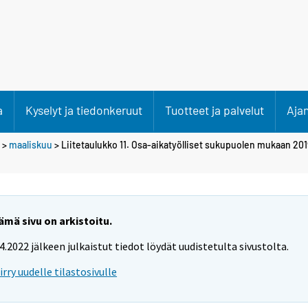
a
Kyselyt ja tiedonkeruut
Tuotteet ja palvelut
Aja
>
maaliskuu
> Liitetaulukko 11. Osa-aikatyölliset sukupuolen mukaan 20
ämä sivu on arkistoitu.
.4.2022 jälkeen julkaistut tiedot löydät uudistetulta sivustolta.
iirry uudelle tilastosivulle