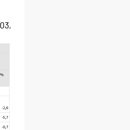
03,
, %
-2,6
-5,7
-0,7