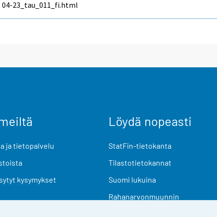
04-23_tau_011_fi.html
meiltä
Löydä nopeasti
 ja tietopalvelu
StatFin-tietokanta
stoista
Tilastotietokannat
sytyt kysymykset
Suomi lukuina
Rahanarvonmuunnin
Tulevat julkaisut