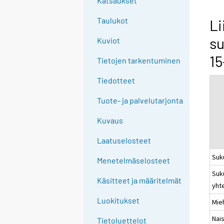
Katsaukset
n
g
Taulukot
Li
t
su
Kuviot
o
a
15
Tietojen tarkentuminen
n
o
Tiedotteet
t
Tuote- ja palvelutarjonta
h
e
Kuvaus
r
s
Laatuselosteet
e
Suk
Menetelmäselosteet
r
Suk
v
Käsitteet ja määritelmät
yht
i
c
Luokitukset
Mie
e
Nai
Tietoluettelot
.