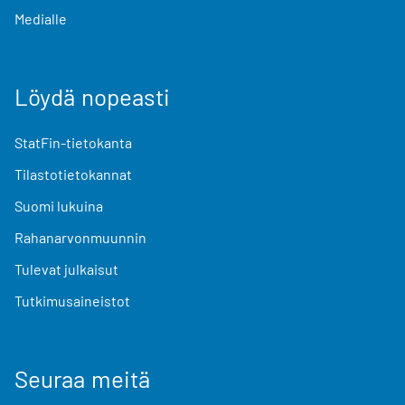
Medialle
Löydä nopeasti
StatFin-tietokanta
Tilastotietokannat
Suomi lukuina
Rahanarvonmuunnin
Tulevat julkaisut
Tutkimusaineistot
Seuraa meitä