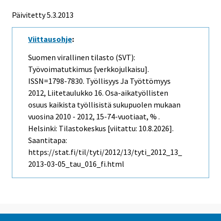
Päivitetty 5.3.2013
Viittausohje
:
Suomen virallinen tilasto (SVT):
Työvoimatutkimus [verkkojulkaisu].
ISSN=1798-7830.
Työllisyys Ja Työttömyys
2012, Liitetaulukko 16. Osa-aikatyöllisten
osuus kaikista työllisistä sukupuolen mukaan
vuosina 2010 - 2012, 15-74-vuotiaat, % .
Helsinki: Tilastokeskus [viitattu: 10.8.2026].
Saantitapa:
https://stat.fi/til/tyti/2012/13/tyti_2012_13_
2013-03-05_tau_016_fi.html