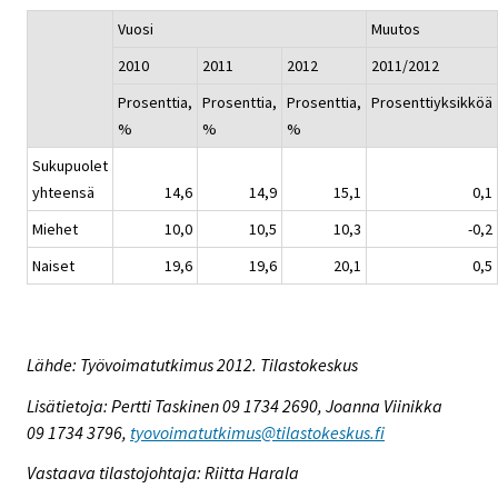
Vuosi
Muutos
2010
2011
2012
2011/2012
Prosenttia,
Prosenttia,
Prosenttia,
Prosenttiyksikköä
%
%
%
Sukupuolet
yhteensä
14,6
14,9
15,1
0,1
Miehet
10,0
10,5
10,3
-0,2
Naiset
19,6
19,6
20,1
0,5
Lähde: Työvoimatutkimus 2012. Tilastokeskus
Lisätietoja: Pertti Taskinen 09 1734 2690, Joanna Viinikka
09 1734 3796,
tyovoimatutkimus@tilastokeskus.fi
Vastaava tilastojohtaja: Riitta Harala