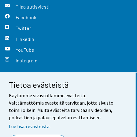
Tilaa uutisviesti
Facebook
Twitter
LinkedIn
YouTube
Instagram
Tietoa evästeistä
Yhteystiedot
Käytämme sivustollamme evästeitä.
Palaute
Välttämättömiä evästeitä tarvitaan, jotta sivusto
toimii oikein. Muita evästeitä tarvitaan videoiden,
Käyttöehdot
podcastien ja palautepalvelun esittämiseen.
Tietosuoja
Lue lisää evästeistä.
Saavutettavuus