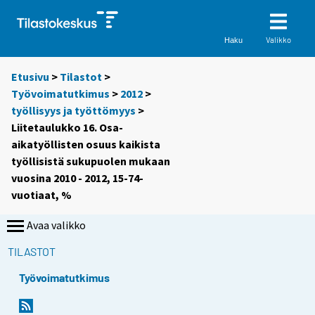
Valikko
Haku
Etusivu
>
Tilastot
>
Työvoimatutkimus
>
2012
>
työllisyys ja työttömyys
>
Liitetaulukko 16. Osa-
aikatyöllisten osuus kaikista
työllisistä sukupuolen mukaan
vuosina 2010 - 2012, 15-74-
vuotiaat, %
Avaa valikko
TILASTOT
Työvoimatutkimus