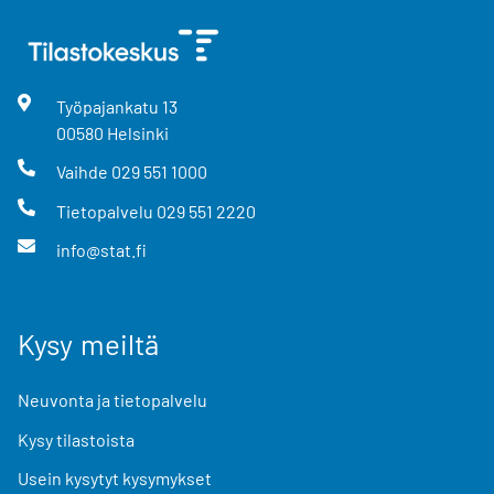
Työpajankatu
13
00580
Helsinki
Vaihde
029 551 1000
Tietopalvelu
029 551 2220
info@stat.fi
Kysy meiltä
Neuvonta ja tietopalvelu
Kysy tilastoista
Usein kysytyt kysymykset